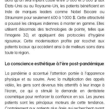
alors qu'un seul implant coûte entre 3 000 et 5 000 $ aux 
États-Unis ou au Royaume-Uni, les patients bénéficient en 
Inde de marques leaders comme Nobel Biocare ou 
Straumann pour seulement 600 à 1 000 $. Cette attractivité 
a poussé les cliniques indiennes à monter en gamme. Elles 
utilisent désormais des technologies de pointe, telles que 
l'imagerie 3D, et appliquent des protocoles d'hygiène 
rigoureux. Cette modernisation profite par ricochet aux 
patients locaux qui accèdent ainsi à de meilleurs soins dans 
toute la région.
La conscience esthétique à l'ère post-pandémique
La pandémie a accentué l'attention portée à l'apparence 
physique et au sourire. Avec la multiplication des appels 
vidéo, les gens sont devenus très attentifs à leur image à 
l'écran, ce qui a stimulé la demande en dentisterie 
cosmétique pour renforcer la confiance en soi. Les jeunes 
patients sont les principaux moteurs de cette tendance. 
Contrairement aux patients plus âgés qui recherchent avant 