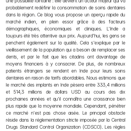
une possibilité lointaine : elle devient un acteur majeur qui va 
probablement redéfinir la consommation de soins dentaires 
dans la région. Ce blog vous propose un aperçu rapide du 
marché indien, en plein essor grâce à des facteurs 
démographiques, économiques et cliniques. L'Inde a 
toujours été très attentive aux prix. Aujourd'hui, les gens se 
penchent également sur la qualité. Cela s'explique par le 
vieillissement de la population qui a besoin de remplacer ses 
dents, et par le fait que les citadins ont davantage de 
moyens financiers à y consacrer. De plus, de nombreux 
patients étrangers se rendent en Inde pour leurs soins 
dentaires en raison de tarifs abordables. Nous estimons que 
le marché des implants en Inde pèsera entre 333,4 millions 
et 514,3 millions de dollars USD au cours des dix 
prochaines années et qu'il connaîtra une croissance bien 
plus rapide que la moyenne mondiale. Cependant, pénétrer 
ce marché n'est pas chose aisée. Le principal obstacle 
réside dans la réglementation stricte imposée par la Central 
Drugs Standard Control Organization (CDSCO). Les règles 