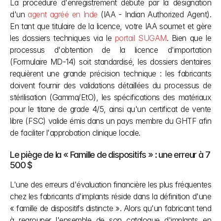
La procédure d'enregistrement débute par la désignation 
d'un
 agent agréé en Inde
 (IAA - Indian Authorized Agent). 
En tant que titulaire de la licence, votre IAA soumet et gère 
les dossiers techniques via le
 portail SUGAM
. Bien que le 
processus d'obtention de la licence d'importation 
(Formulaire MD-14) soit standardisé, les dossiers dentaires 
requièrent une grande précision technique : les fabricants 
doivent fournir des validations détaillées du processus de 
stérilisation (Gamma/EtO), les spécifications des matériaux 
pour le titane de grade 4/5, ainsi qu'un certificat de vente 
libre (FSC) valide émis dans un pays membre du GHTF afin 
de faciliter l'approbation clinique locale.
Le piège de la « Famille de dispositifs » : une erreur à 7 
500 $
L'une des erreurs d'évaluation financière les plus fréquentes 
chez les fabricants d'implants réside dans la définition d'une 
« famille de dispositifs distincte ». Alors qu'un fabricant tend 
à regrouper l'ensemble de son catalogue d'implants en 