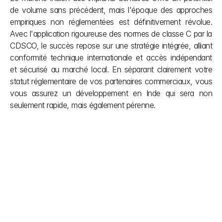
de volume sans précédent, mais l'époque des approches 
empiriques non réglementées est définitivement révolue. 
Avec l'application rigoureuse des normes de classe C par la 
CDSCO, le succès repose sur une stratégie intégrée, alliant 
conformité technique internationale et accès indépendant 
et sécurisé au marché local. En séparant clairement votre 
statut réglementaire de vos partenaires commerciaux, vous 
vous assurez un développement en Inde qui sera non 
seulement rapide, mais également pérenne.
Autres articles
Ne laissez pas les démarches administratives ralentir 
votre vision. Nous simplifions les réglementations 
indiennes complexes en matière de construction afin 
que vous puissiez vous concentrer sur la création. 
Notre équipe vous apporte la clarté dont vous avez 
besoin pendant le projet et le soutien que vous 
méritez une fois celui-ci terminé. Des approbations 