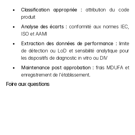
Classification appropriée : 
attribution du code 
produit
Analyse des écarts : 
conformité aux normes IEC, 
ISO et AAMI
Extraction des données de performance : 
limite 
de détection ou LoD et sensibilité analytique pour 
les dispositifs de diagnostic in vitro ou DIV
Maintenance post approbation : 
frais MDUFA et 
enregistrement de l'établissement.
Foire aux questions
Qui doit effectuer l'enregistrement de son 
établissement auprès de la FDA ?
La partie 807 du titre 21 du CFR prescrit que les 
établissements nationaux et étrangers doivent 