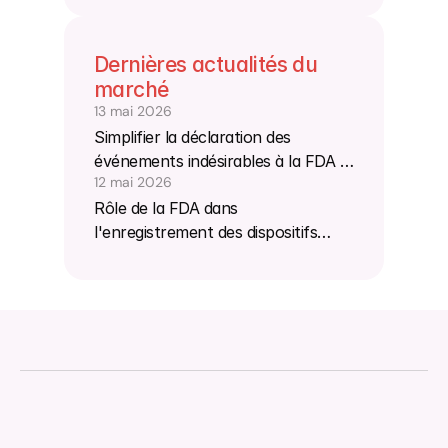
Dernières actualités du 
marché
13 mai 2026
Simplifier la déclaration des
événements indésirables à la FDA :
12 mai 2026
tout ce que vous devez savoir sur
Rôle de la FDA dans
le formulaire FDA 3500a
l'enregistrement des dispositifs
médicaux auprès de la FDA
américaine