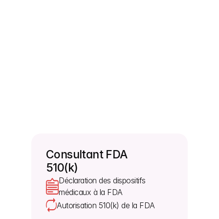
FDA relative à la notification des incidents liés aux 
dispositifs médicaux, qui impose aux fabricants de 
signaler à la FDA tout dysfonctionnement grave 
ou effet néfaste sur la santé des consommateurs. 
Les consultants en soumission 510k de Morulaa 
Health Tech configurent les registres de suivi du 
système de gestion de la qualité, ou QMS, en 
fonction des exigences spécifiées dans cette 
section afin de surveiller les rapports sur les 
incidents graves touchant les utilisateurs de 
dispositifs médicaux.
Consultant FDA 
510(k)
Déclaration des dispositifs 
médicaux à la FDA
Autorisation 510(k) de la FDA