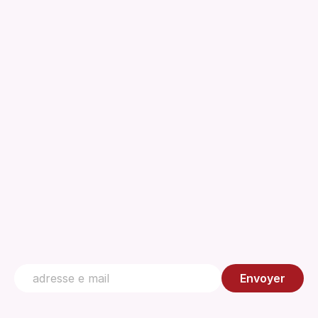
À propos
Téléchargements
Réglementations
Document technique
Gestion de la qualité
Centre de connaissances
Contactez nous
Envoyer