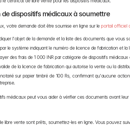
e certificat de libre vente pour les dispositifs médicaux.
n de dispositifs médicaux à soumettre
ux, votre demande doit être soumise en ligne sur le 
portail officie
 indiquer l'objet de la demande et la liste des documents que vous 
par le système indiquant le numéro de licence de fabrication et la l
yer des frais de 1 000 INR par catégorie de dispositifs médicaux e
alide de la licence de fabrication qui autorise la vente ou la distrib
notarié sur papier timbré de 100 Rs, confirmant qu'aucune action 
reprise.
itifs médicaux peut vous aider à vérifier ces documents avant leur
 libre vente sont prêts, soumettez-les en ligne. Vous pouvez suiv