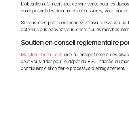
L'obtention d'un certificat de libre vente pour les dispo
en disposant des documents nécessaires, vous pouvez si
Si vous êtes prêt, commencez et assurez-vous que l
obtenu, vous pouvez vous lancer sur les marchés inter
Soutien en conseil réglementaire po
Morulaa Health Tech
 aide à l'enregistrement des disp
peut vous aider pour le dépôt du FSC, l'accès au march
contribuent à simplifier le processus d'enregistrement.
Autres articles
Ne laissez pas les démarches administratives ralent
simplifions les réglementations indiennes comp
construction afin que vous puissiez vous concentr
Notre équipe vous apporte la clarté dont vous ave
projet et le soutien que vous méritez une fois ce
approbations fluides, des constructions plus intellige