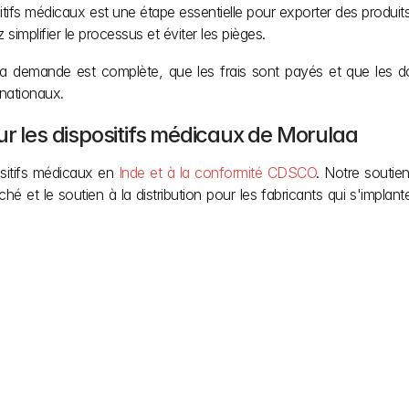
sitifs médicaux est une étape essentielle pour exporter des produit
mplifier le processus et éviter les pièges.
a demande est complète, que les frais sont payés et que les d
nationaux.
ur les dispositifs médicaux de Morulaa
ositifs médicaux en 
Inde et à la conformité CDSCO
. Notre soutien
é et le soutien à la distribution pour les fabricants qui s'implan
ir votre vision. Nous 
lexes en matière de 
er sur la création. 
z besoin pendant le 
lui-ci terminé. Des 
ntes.