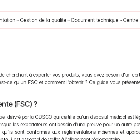
ntation
Gestion de la qualité
Document technique
Centre
de cherchant à exporter vos produits, vous avez besoin d'un certifi
tificat de vente libre pour les dispositifs médicaux en Inde
23 mai 
u'est-ce qu'un FSC et comment l'obtenir ? Ce guide vous présente
ente (FSC) ?
el délivré par la CDSCO qui certifie qu'un dispositif médical est l
orsque les exportateurs ont besoin d'une preuve pour un autre pays
 qu'ils sont conformes aux réglementations indiennes et approuv
ente
, il est essentiel de veiller à l'alignement réglementaire. 