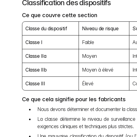
Classification des dispositifs
Ce que couvre cette section
Classe du dispositif
Niveau de risque
Su
Classe I
Faible
Au
Classe IIa
Moyen
In
Classe IIb
Moyen à élevé
In
Classe III
Élevé
Co
Ce que cela signifie pour les fabricants
Nous devons déterminer et documenter la classe de
La classe détermine le niveau de surveillance r
exigences cliniques et techniques plus strictes.
Une mauvaise classification du dispositif (ou l