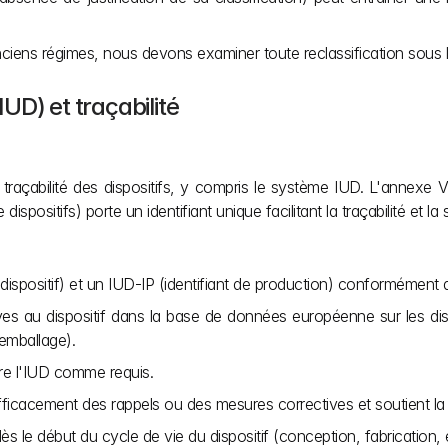
nciens régimes, nous devons examiner toute reclassification sous l
IUD) et traçabilité
 la traçabilité des dispositifs, y compris le système IUD. L'anne
positifs) porte un identifiant unique facilitant la traçabilité et la
 dispositif) et un IUD-IP (identifiant de production) conformément
tives au dispositif dans la base de données européenne sur les d
'emballage).
ure l'IUD comme requis.
fficacement des rappels ou des mesures correctives et soutient la s
ès le début du cycle de vie du dispositif (conception, fabrication, é