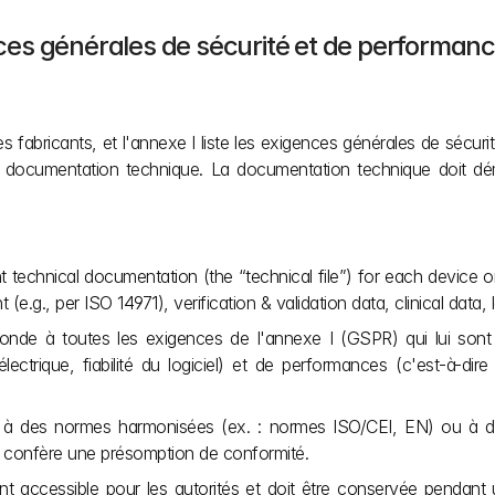
es générales de sécurité et de performan
s des fabricants, et l'annexe I liste les exigences générales de sécu
e la documentation technique. La documentation technique doit 
technical documentation (the “technical file”) for each device or 
g., per ISO 14971), verification & validation data, clinical data, la
onde à toutes les exigences de l'annexe I (GSPR) qui lui sont ap
lectrique, fiabilité du logiciel) et de performances (c'est-à-dire 
 à des normes harmonisées (ex. : normes ISO/CEI, EN) ou à d
 confère une présomption de conformité.
t accessible pour les autorités et doit être conservée pendant un