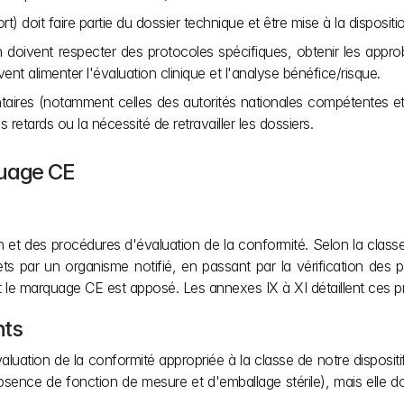
t) doit faire partie du dossier technique et être mise à la disposi
ion doivent respecter des protocoles spécifiques, obtenir les appro
vent alimenter l'évaluation clinique et l'analyse bénéfice/risque.
ntaires (notamment celles des autorités nationales compétentes et
retards ou la nécessité de retravailler les dossiers.
quage CE
ion et des procédures d'évaluation de la conformité. Selon la classe 
lets par un organisme notifié, en passant par la vérification des 
t le marquage CE est apposé. Les annexes IX à XI détaillent ces 
nts
uation de la conformité appropriée à la classe de notre dispositif.
 absence de fonction de mesure et d'emballage stérile), mais elle 