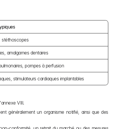
typiques
 stéthoscopes
ves, amalgames dentaires
 pulmonaires, pompes à perfusion
aques, stimulateurs cardiaques implantables
'annexe VIII.
iquent généralement un organisme notifié, ainsi que des 
ne non-conformité, un retrait du marché ou des mesures 