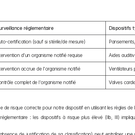
rveillance réglementaire
Dispositifs 
to-certification (sauf si stérile/de mesure)
Pansements,
tervention d'un organisme notifié requise
Aides auditi
tervention accrue de l'organisme notifié
Ventilateurs
ntrôle complet de l'organisme notifié
Valves cardi
 risque correcte pour notre dispositif en utilisant les règles de l
églementaire : les dispositifs à risque plus élevé (IIb, III) impl
'absence de justification de sa classification) peut entraîner u