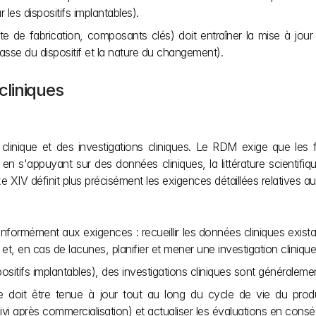
 les dispositifs implantables).
ite de fabrication, composants clés) doit entraîner la mise à jo
lasse du dispositif et la nature du changement).
 cliniques
on clinique et des investigations cliniques. Le RDM exige que les 
, en s'appuyant sur des données cliniques, la littérature scientifi
e XIV définit plus précisément les exigences détaillées relatives aux
formément aux exigences : recueillir les données cliniques existant
on et, en cas de lacunes, planifier et mener une investigation clinique
dispositifs implantables), des investigations cliniques sont général
lle doit être tenue à jour tout au long du cycle de vie du prod
 après commercialisation) et actualiser les évaluations en cons