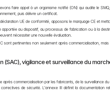
devons faire appel à un organisme notifié (ON) qui audite le SM
nnement, puis délivre un certificat.
a déclaration UE de conformité, apposons le marquage CE et mettons
apportée au dispositif, au processus de fabrication ou à la destin
euvent nécessiter une nouvelle évaluation.
sont pertinentes non seulement après commercialisation, mais ser
n (SAC), vigilance et surveillance du march
ance après commercialisation par les fabricants, de la surveillance d
rectives de sécurité. L'annexe III définit la documentation relati