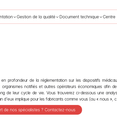
ntation
Gestion de la qualité
Document technique
Centre
Vue d’ensemble du règlement médical (MDR)
12 mai 2026
n profondeur de la réglementation sur les dispositifs médica
, organismes notifiés et autres opérateurs économiques afin de ga
long de leur cycle de vie. Vous trouverez ci-dessous une analyse
un d'eux implique pour les fabricants comme vous (ou « nous », c
rt de nos spécialistes ? Contactez-nous