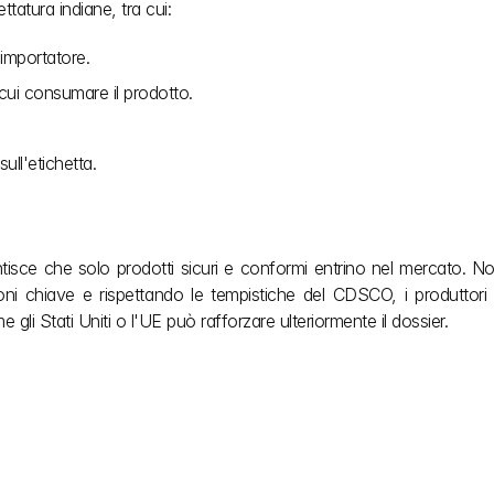
ttatura indiane, tra cui:
'importatore.
cui consumare il prodotto.
ull'etichetta.
rantisce che solo prodotti sicuri e conformi entrino nel mercato. 
i chiave e rispettando le tempistiche del CDSCO, i produttori
 gli Stati Uniti o l'UE può rafforzare ulteriormente il dossier.
ne. Semplifichiamo le 
 concentrarti sulla 
hai bisogno durante il 
o. Approvazioni senza 