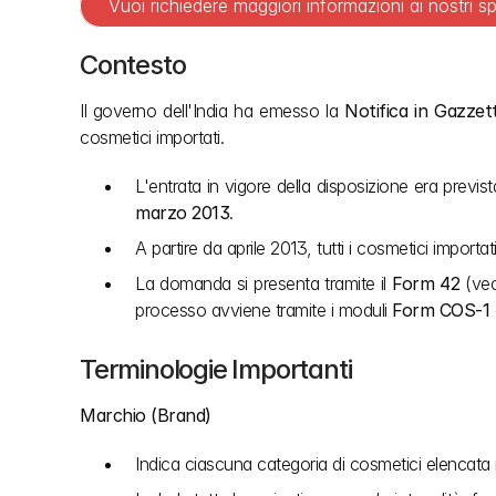
Vuoi richiedere maggiori informazioni ai nostri sp
Contesto
Il governo dell'India ha emesso la 
Notifica in Gazzet
cosmetici importati.
L'entrata in vigore della disposizione era prevista
marzo 2013
.
A partire da aprile 2013, tutti i cosmetici importat
La domanda si presenta tramite il 
Form 42
 (ve
processo avviene tramite i moduli 
Form COS-1
 
Terminologie Importanti
Marchio (Brand)
Indica ciascuna categoria di cosmetici elencata n