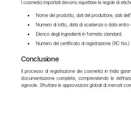
I cosmetici importati devono rispettare le regole di etiche
Nome del prodotto, dati del produttore, dati dell
Numero di lotto, data di scadenza o data entro 
Elenco degli ingredienti in formato standard.
Numero del certificato di registrazione (RC No.) s
Conclusione
Il processo di registrazione dei cosmetici in India ga
documentazione completa, comprendendo le definizion
agevole. Sfruttare le approvazioni globali di mercati come
Altri articoli
Non lasciare che la burocrazia rallenti la tua visio
complesse normative edilizie indiane così puoi
creazione. Il nostro team ti offre la chiarezza di cui 
progetto e il supporto che meriti una volta terminat