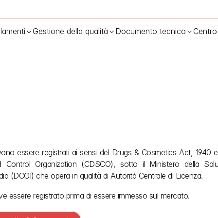
lamenti
Gestione della qualità
Documento tecnico
Centro
Processo di registrazione dei cosmetici in India
18 mag 2026
devono essere registrati ai sensi del Drugs & Cosmetics Act, 1940 
Control Organization (CDSCO), sotto il Ministero della Salut
ia (DCGI) che opera in qualità di Autorità Centrale di Licenza.
eve essere registrato prima di essere immesso sul mercato.