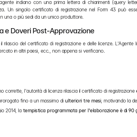
gente indiano con una prima lettera di chiarimenti (query lette
nza. Un singolo certificato di registrazione nel Form 43 può esse
 in una o più sedi da un unico produttore.
ia e Doveri Post-Approvazione
 rilascio del certificato di registrazione e delle licenze. L'Agen
cato in altri paesi, ecc., non appena si verificano.
rette, l'autorità di licenza rilascia il certificato di registrazione 
prorogato fino a un massimo di 
ulteriori tre mesi
, motivando la dec
o 2014, la 
tempistica programmata per l'elaborazione è di 90 g