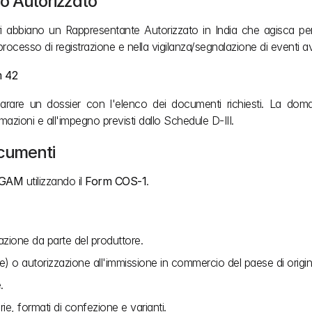
o Autorizzato
eri abbiano un Rappresentante Autorizzato in India che agisca per
 processo di registrazione e nella vigilanza/segnalazione di eventi av
m 42
rare un dossier con l'elenco dei documenti richiesti. La domanda
azioni e all'impegno previsti dallo Schedule D-III.
ocumenti
UGAM
 utilizzando il 
Form COS-1
.
azione da parte del produttore.
ate) o autorizzazione all'immissione in commercio del paese di origin
.
e, formati di confezione e varianti.