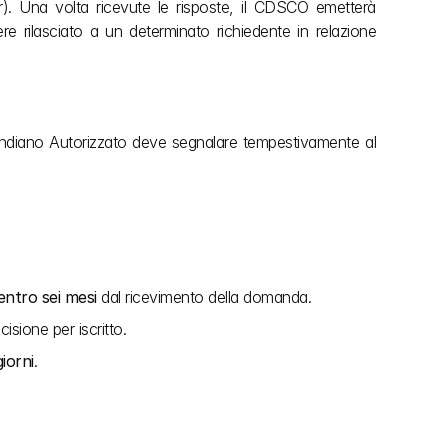
r). Una volta ricevute le risposte, il CDSCO emetterà 
re rilasciato a un determinato richiedente in relazione 
te Indiano Autorizzato deve segnalare tempestivamente al 
entro sei mesi
 dal ricevimento della domanda.
isione per iscritto.
iorni
.