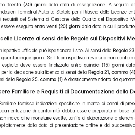
tro 
trenta (30) giorni
 dalla data di assegnazione. A seguito del
azioni formali all'Autorità Statale per il Rilascio delle Licenze ent
equisiti del Sistema di Gestione della Qualità del Dispositivo Med
e essere eseguita entro 
venti (20) giorni
 dalla data in cui il produt
 delle Licenze ai sensi delle Regole sui Dispositivi Me
 ispettivo ufficiale può ispezionare il sito. Ai sensi della 
Regola 23
nquantacinque giorni
. Se il team ispettivo rileva una non conformit
 esplicita deve essere finalizzata entro 
quindici (15) giorni
 dall
per la decisione sulla licenza ai sensi della 
Regola 21, comma (4
si della 
Regola 25, comma (1)
 è drasticamente ridotta da quarant
ssere Familiare e Requisiti di Documentazione della
miliare fornisce indicazioni specifiche in merito ai canali di pr
documentazione di conformità debba essere preparata in base al
non indica cifre monetarie esatte, tariffe di elaborazione o elenchi de
plicitamente dalla data di presentazione online e dal successivo 