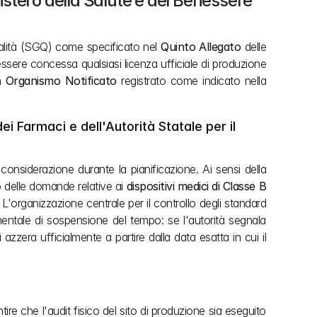
nistero della Salute e del Benessere 
ualità (SGQ) come specificato nel 
Quinto Allegato
 delle 
a essere concessa qualsiasi licenza ufficiale di produzione 
n 
Organismo Notificato
 registrato come indicato nella 
 Farmaci e dell'Autorità Statale per il 
La bozza proposta introduce tempistiche ridotte su più livelli di revisione che i soggetti esteri e locali devono tenere in considerazione durante la pianificazione. Ai sensi della 
o delle domande relative ai 
dispositivi medici di Classe B
 L'organizzazione centrale per il controllo degli standard 
entale di sospensione del tempo: se l'autorità segnala 
zzera ufficialmente a partire dalla data esatta in cui il 
 che l'audit fisico del sito di produzione sia eseguito 