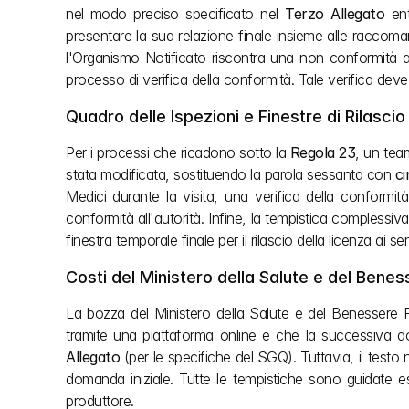
nel modo preciso specificato nel 
Terzo Allegato
 en
presentare la sua relazione finale insieme alle raccomand
l'Organismo Notificato riscontra una non conformità ai r
processo di verifica della conformità. Tale verifica dev
Quadro delle Ispezioni e Finestre di Rilascio
Per i processi che ricadono sotto la 
Regola 23
, un team
stata modificata, sostituendo la parola sessanta con 
ci
Medici durante la visita, una verifica della conformità
conformità all'autorità. Infine, la tempistica complessiva 
finestra temporale finale per il rilascio della licenza ai sen
Costi del Ministero della Salute e del Bene
La bozza del Ministero della Salute e del Benessere Fa
tramite una piattaforma online e che la successiva 
Allegato
 (per le specifiche del SGQ). Tuttavia, il testo 
domanda iniziale. Tutte le tempistiche sono guidate es
produttore.