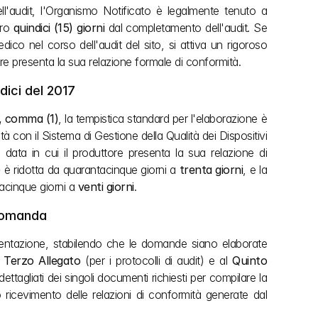
l'audit, l'Organismo Notificato è legalmente tenuto a 
ro 
quindici (15) giorni
 dal completamento dell'audit. Se 
ico nel corso dell'audit del sito, si attiva un rigoroso 
tore presenta la sua relazione formale di conformità.
dici del 2017
, comma (1)
, la tempistica standard per l'elaborazione è 
à con il Sistema di Gestione della Qualità dei Dispositivi 
a data in cui il produttore presenta la sua relazione di 
)
 è ridotta da quarantacinque giorni a 
trenta giorni
, e la 
acinque giorni a 
venti giorni
.
 Domanda
esentazione, stabilendo che le domande siano elaborate 
 
Terzo Allegato
 (per i protocolli di audit) e al 
Quinto 
ttagliati dei singoli documenti richiesti per compilare la 
ricevimento delle relazioni di conformità generate dal 