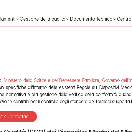
lamenti
Gestione della qualità
Documento tecnico
Centro
l 
Ministero della Salute e del Benessere Familiare, Governo dell'Ind
estione della qualità dei dispositivi medici: bozza G.S.R. 515(E) 20
specifiche all'interno delle esistenti Regole sui Dispositivi Medici d
e normativa e alla gestione della verifica della conformità quando r
zazione centrale per il controllo degli standard dei farmaci supporta l'
sti? Contattaci