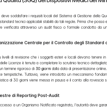
a Qualità (SGQ) dei Dispositivi Medici del Mi
eve soddisfare i requisiti locali del Sistema di Gestione della Q
 standard tecnici applicabili stabiliti da tali regole. Prima che poss
 verificata attraverso un audit fisico o formale condotto da u
zzazione Centrale per il Controllo degli Standard dei
cio delle Licenze è tenuta a completare lo scrutinio tecnico dettagliat
 un termine rigoroso di 
30 giorni
 dalla data di presentazione online.
este tempistiche. Tuttavia, viene introdotto un meccanismo fondam
stica di 30 giorni viene messa in pausa e il conto alla rovescia si a
inestre di Reporting Post-Audit
o a un Organismo Notificato registrato, l'autorità deve garantire