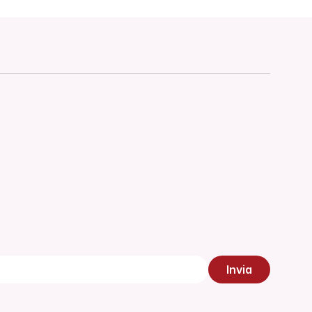
Lettura di 5 min
LEGGI DI PIÙ
LEGGI DI PIÙ
Invia