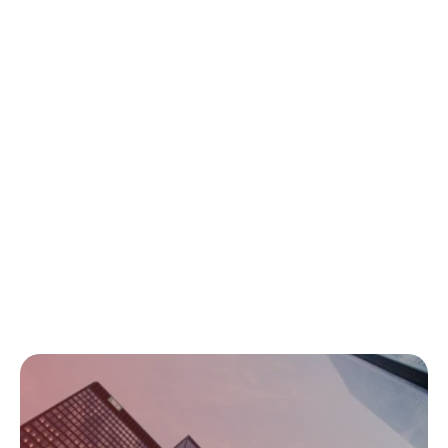
Come partner di fiducia nei mercati internazionali, Morulaa 
Healthtech supporta i produttori per accelerare la loro 
crescita nei settori sanitario, dei dispositivi medici e delle 
scienze della vita. Offriamo consulenza basata su soluzioni; 
i nostri team credono nel far parte della risoluzione di un 
problema piuttosto che offrire solo supporto consultivo.
Dall'assunzione dell'iniziativa per preparare lettere di 
giustificazione e rispondere alle non conformità o ai quesiti 
degli auditor in tutto il mondo, al controllo proattivo della 
documentazione per diversi mercati, Morulaa è il vostro 
partner di riferimento per l'espansione globale.