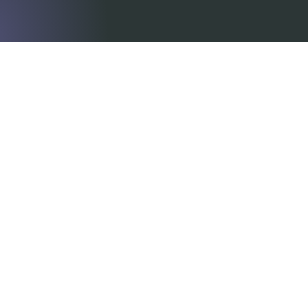
Siamo consulenti regolatori esperti che comprendono i 
requisiti complessi e in continua evoluzione in Asia, Medio 
Oriente, Africa, Nord America ed Europa. Lavorando con 
dispositivi sia innovativi che ad alto rischio, creiamo 
documentazione tecnica di base e la predisponiamo per i 
mercati specifici dei singoli paesi.