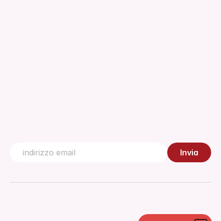
Informazioni
Download
Regolamenti
Documento tecnico
Gestione della Qualità
Centro di conoscenza
Contattaci
Invia