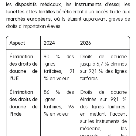
les 
dispositifs médicaux
, les 
instruments d'essai
, les 
lunettes
 et les 
lentilles
 bénéficieront d'un accès fluide aux 
marchés européens
, où ils étaient auparavant grevés de 
droits d'importation élevés.
Aspect
2024
2026
Élimination 
90 % des 
Droits de douane 
des droits de 
lignes 
jusqu'à 6,7 % éliminés 
douane de 
tarifaires, 91 
sur 99,1 % des lignes 
l'UE
% en valeur
tarifaires
Élimination 
86 % des 
Droits de douane 
des droits de 
lignes 
éliminés sur 99,1 % 
douane de 
tarifaires, 93 
des lignes tarifaires, 
l'Inde
% en valeur
en mettant l'accent 
sur les instruments de 
médecine, les 
appareils et les 