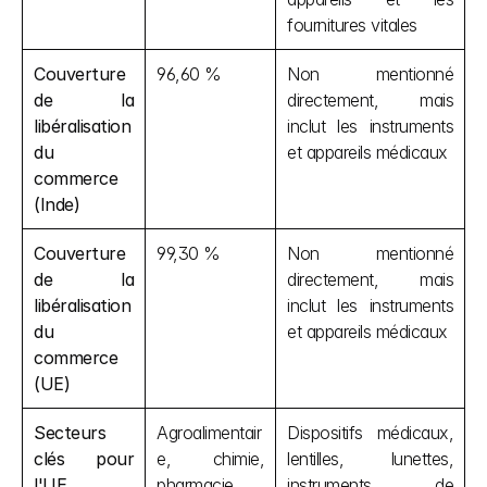
fournitures vitales
Couverture 
96,60 %
Non mentionné 
de la 
directement, mais 
libéralisation 
inclut les instruments 
du 
et appareils médicaux
commerce 
(Inde)
Couverture 
99,30 %
Non mentionné 
de la 
directement, mais 
libéralisation 
inclut les instruments 
du 
et appareils médicaux
commerce 
(UE)
Secteurs 
Agroalimentair
Dispositifs médicaux, 
clés pour 
e, chimie, 
lentilles, lunettes, 
l'UE
pharmacie, 
instruments de 