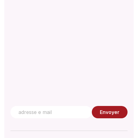
À propos
Téléchargements
Réglementations
Document technique
Gestion de la qualité
Centre de connaissances
Contactez nous
Envoyer