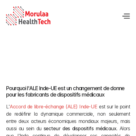
L'accord de libre-échange entre l'Inde et l'UE stimule la 
croissance des fabricants de dispositifs médicaux
Pourquoi l'ALE Inde-UE est un changement de donne 
30 janv. 2026
pour les fabricants de dispositifs médicaux 
L'
Accord de libre-échange (ALE) Inde-UE
 est sur le point 
de redéfinir la dynamique commerciale, non seulement 
entre deux acteurs économiques mondiaux majeurs, mais 
aussi au sein du 
secteur des dispositifs médicaux
. Alors 
que l'Inde continue de développer ses capacités de 