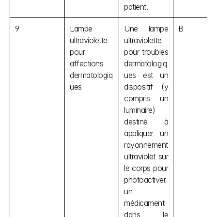
patient.
9
Lampe 
Une lampe 
B
ultraviolette 
ultraviolette 
pour 
pour troubles 
affections 
dermatologiq
dermatologiq
ues est un 
ues
dispositif (y 
compris un 
luminaire) 
destiné à 
appliquer un 
rayonnement 
ultraviolet sur 
le corps pour 
photoactiver 
un 
médicament 
dans le 