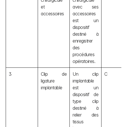
chirurgicale 
chirurgicale 
et 
avec ses 
accessoires
accessoires 
est un 
dispositif 
destiné à 
enregistrer 
des 
procédures 
opératoires.
3
Clip de 
Un clip 
C
ligature 
implantable 
implantable
est un 
dispositif de 
type clip 
destiné à 
relier des 
tissus 