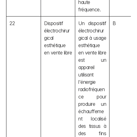
haute 
fréquence.
22
Dispositif 
Un dispositif 
B
électrochirur
électrochirur
gical 
gical à usage 
esthétique 
esthétique 
en vente libre
en vente libre 
est un 
appareil 
utilisant 
l'énergie 
radiofréquen
ce pour 
produire un 
échauffeme
nt localisé 
des tissus à 
des fins 