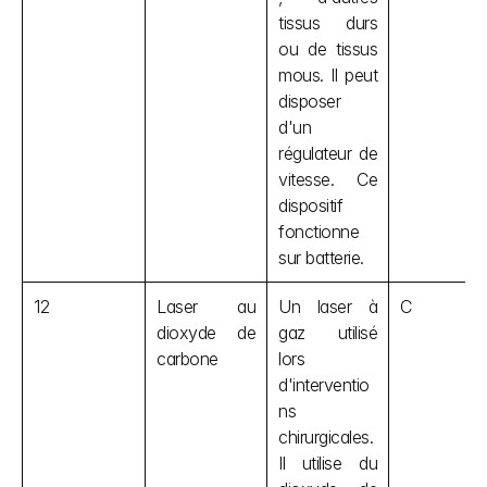
tissus durs 
ou de tissus 
mous. Il peut 
disposer 
d'un 
régulateur de 
vitesse. Ce 
dispositif 
fonctionne 
sur batterie.
12
Laser au 
Un laser à 
C
dioxyde de 
gaz utilisé 
carbone
lors 
d'interventio
ns 
chirurgicales. 
Il utilise du 