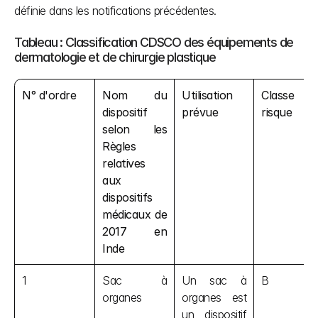
définie dans les notifications précédentes.
Tableau : Classification CDSCO des équipements de 
dermatologie et de chirurgie plastique
N° d'ordre
Nom du 
Utilisation 
Classe d
dispositif 
prévue
risque
selon les 
Règles 
relatives 
aux 
dispositifs 
médicaux de 
2017 en 
Inde
1
Sac à 
Un sac à 
B
organes
organes est 
un dispositif 