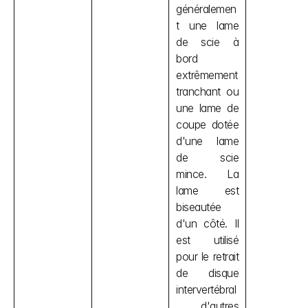
généralemen
t une lame 
de scie à 
bord 
extrêmement 
tranchant ou 
une lame de 
coupe dotée 
d'une lame 
de scie 
mince. La 
lame est 
biseautée 
d'un côté. Il 
est utilisé 
pour le retrait 
de disque 
intervertébral
, d'autres 