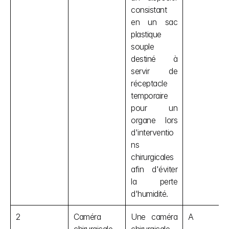
consistant 
en un sac 
plastique 
souple 
destiné à 
servir de 
réceptacle 
temporaire 
pour un 
organe lors 
d'interventio
ns 
chirurgicales 
afin d'éviter 
la perte 
d'humidité.
2
Caméra 
Une caméra 
A