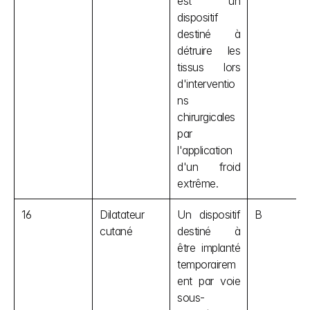
est un 
dispositif 
destiné à 
détruire les 
tissus lors 
d'interventio
ns 
chirurgicales 
par 
l'application 
d'un froid 
extrême.
16
Dilatateur 
Un dispositif 
B
cutané
destiné à 
être implanté 
temporairem
ent par voie 
sous-