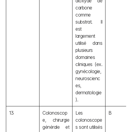
dioxyde de 
carbone 
comme 
substrat. Il 
est 
largement 
utilisé dans 
plusieurs 
domaines 
cliniques (ex. 
gynécologie, 
neuroscienc
es, 
dermatologie
).
13
Colonoscop
Les 
B
e, chirurgie 
colonoscope
générale et 
s sont utilisés 