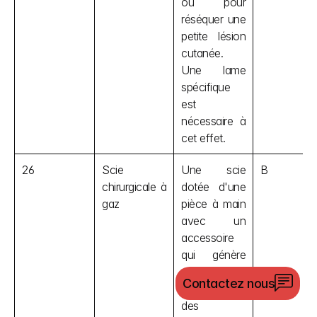
ou pour 
réséquer une 
petite lésion 
cutanée. 
Une lame 
spécifique 
est 
nécessaire à 
cet effet.
26
Scie 
Une scie 
B
chirurgicale à 
dotée d'une 
gaz
pièce à main 
avec un 
accessoire 
qui génère 
des 
Contactez nous
vibrations ou 
des 