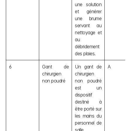
une solution 
et générer 
une brume 
servant au 
nettoyage et 
au 
débridement 
des plaies.
6
Gant de 
Un gant de 
A
chirurgien 
chirurgien 
non poudré
non poudré 
est un 
dispositif 
destiné à 
être porté sur 
les mains du 
personnel de 
salle 