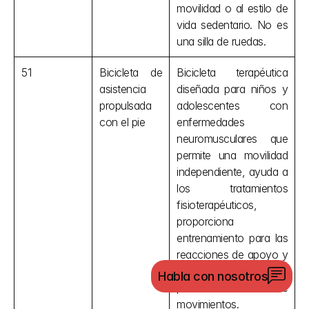
movilidad o al estilo de 
vida sedentario. No es 
una silla de ruedas.
51
Bicicleta de 
Bicicleta terapéutica 
asistencia 
diseñada para niños y 
propulsada 
adolescentes con 
con el pie
enfermedades 
neuromusculares que 
permite una movilidad 
independiente, ayuda a 
los tratamientos 
fisioterapéuticos, 
proporciona 
entrenamiento para las 
reacciones de apoyo y 
equilibrio, así como 
Habla con nosotros
para la coordinación de 
movimientos.