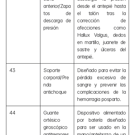
anterior/Zapa
desde el antepié hasta 
tos de 
el talón tras la 
descarga de 
corrección de 
presión
afecciones como 
Hallux Valgus, dedos 
en martillo, juanete de 
sastre y úlceras del 
antepié.
43
Soporte 
Diseñado para evitar la 
corporal/Pre
pérdida excesiva de 
nda 
sangre y prevenir las 
antichoque
complicaciones de la 
hemorragia posparto.
44
Guante 
Dispositivo alimentado 
ortésico 
por batería diseñado 
giroscópico 
para ser usado en la 
antitremores
mano/antebrazo de un 