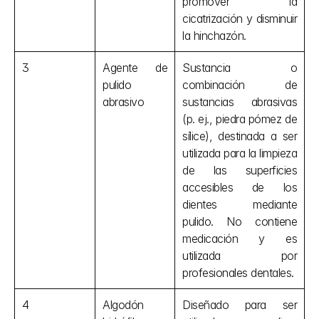
promover la 
cicatrización y disminuir 
la hinchazón.
3
Agente de 
Sustancia o 
pulido 
combinación de 
abrasivo
sustancias abrasivas 
(p. ej., piedra pómez de 
sílice), destinada a ser 
utilizada para la limpieza 
de las superficies 
accesibles de los 
dientes mediante 
pulido. No contiene 
medicación y es 
utilizada por 
profesionales dentales.
4
Algodón 
Diseñado para ser 