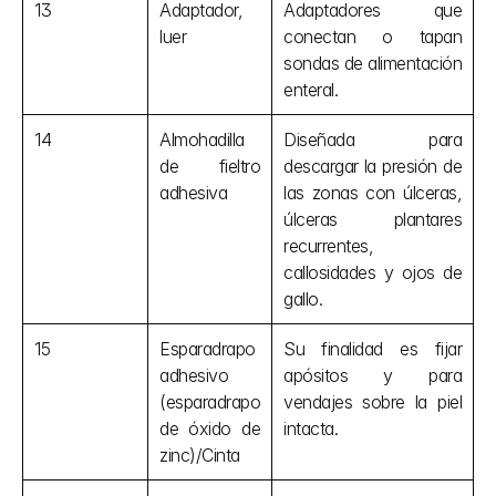
13
Adaptador, 
Adaptadores que 
luer
conectan o tapan 
sondas de alimentación 
enteral.
14
Almohadilla 
Diseñada para 
de fieltro 
descargar la presión de 
adhesiva
las zonas con úlceras, 
úlceras plantares 
recurrentes, 
callosidades y ojos de 
gallo.
15
Esparadrapo 
Su finalidad es fijar 
adhesivo 
apósitos y para 
(esparadrapo 
vendajes sobre la piel 
de óxido de 
intacta.
zinc)/Cinta