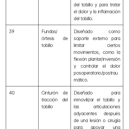
del tobillo y para tratar 
el dolor y la inflamación 
del tobillo.
39
Fundas/
Diseñado como 
órtesis de 
soporte externo para 
tobillo
limitar ciertos 
movimientos, como la 
flexión plantar/inversión 
y controlar el dolor 
posoperatorio/postrau
mático.
40
Cinturón de 
Diseñado para 
tracción del 
inmovilizar el tobillo y 
tobillo
las articulaciones 
adyacentes después 
de una lesión o cirugía 
para apoyar una 