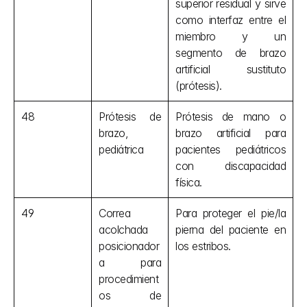
superior residual y sirve 
como interfaz entre el 
miembro y un 
segmento de brazo 
artificial sustituto 
(prótesis).
48
Prótesis de 
Prótesis de mano o 
brazo, 
brazo artificial para 
pediátrica
pacientes pediátricos 
con discapacidad 
física.
49
Correa 
Para proteger el pie/la 
acolchada 
pierna del paciente en 
posicionador
los estribos.
a para 
procedimient
os de 