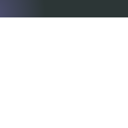
Somos consultores regulatorios experimentados que 
comprenden los requisitos complejos y en constante 
evolución en Asia, Oriente Medio, África, América del Norte 
y Europa. Al trabajar con dispositivos tanto innovadores 
como de alto riesgo, creamos documentación técnica 