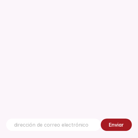
Acerca de
Descargas
Normativa
Documento técnico
Gestión de la Calidad
Centro de conocimiento
Contáctanos
Enviar