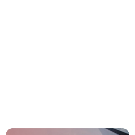
fundamental y la preparamos para mercados específicos 
de cada país.
Como socio de confianza en los mercados internacionales, 
Morulaa Healthtech ayuda a los fabricantes a acelerar su 
crecimiento en los sectores de la salud, los dispositivos 
médicos y las ciencias de la vida. Ofrecemos consultoría 
basada en soluciones; nuestros equipos creen en formar 
parte de la resolución de un problema en lugar de ofrecer 
únicamente apoyo consultivo.
Desde tomar la iniciativa de preparar cartas de justificación 
y responder a disconformidades o consultas de auditores 
en todo el mundo, hasta comprobar proactivamente la 
documentación para diferentes mercados, Morulaa es su 
socio de referencia para la expansión global.