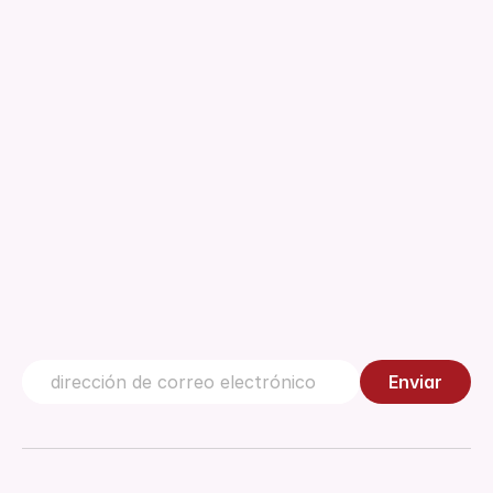
Acerca de
Descargas
Normativa
Documento técnico
Gestión de la Calidad
Centro de conocimiento
Contáctanos
Enviar