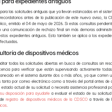
l para expedientes antiguos
para las solicitudes antiguas que ya llevan estancadas en el sist
recordatorios antes de la publicación de este nuevo aviso, la C
blico, emitido el 04 de mayo de 2026. Si estas consultas pendie
o una comunicación de rechazo final sin más demoras administr
estos expedientes antiguos. Esto también se aplica a los expedi
efectuadas.
ltoría de dispositivos médico
s
ditar todas las solicitudes abiertas en busca de consultas sin re
licencia para verificar que están supervisando activamente todas 
rmanecido en el sistema durante dos o más años, ya que corren un
anto por correo electrónico como a través del portal antes de que
l estado actual de su solicitud o necesita asistencia profesional pa
 su disposición para ayudarle
 a evaluar el estado de su solicitud
de 
registro de dispositivos médicos de la CDSCO
 a través de l
icos.