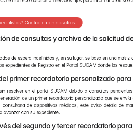
emite recordatorios a intervalos fijos para informar a los solic
pecialistas? Contacte con nosotros
ón de consultas y archivo de la solicitud de
iodos de espera indefinidos y, en su lugar, se basa en una matriz 
los expedientes de Registro en el Portal SUGAM donde las respues
n del primer recordatorio personalizado para
in resolver en el portal SUGAM debido a consultas pendientes 
eración de un primer recordatorio personalizado que se envía dir
 consultoría de dispositivos médicos, este aviso detalla de man
ara avanzar con su expediente.
és del segundo y tercer recordatorio para e