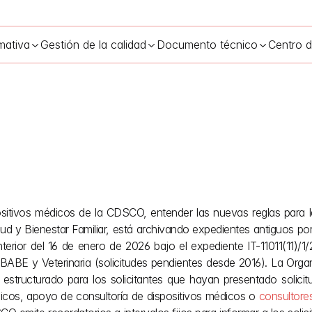
mativa
Gestión de la calidad
Documento técnico
Centro 
ositivos médicos de la CDSCO, entender las nuevas reglas para la
 Dispositivos Médicos en la CDSCO: Rechazo de Consulta SUGA
d y Bienestar Familiar, está archivando expedientes antiguos porq
erior del 16 de enero de 2026 bajo el expediente IT-11011(11)/1
BABE y Veterinaria (solicitudes pendientes desde 2016). La Orga
tructurado para los solicitantes que hayan presentado solicitud
édicos, apoyo de consultoría de dispositivos médicos o 
consultore