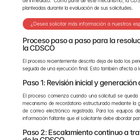
de inmediato.  Como parte de este mecanismo, la CDSCO 
planteadas durante la evaluación de sus solicitudes.
¿Desea solicitar más información a nuestros es
Proceso paso a paso para la resoluci
la CDSCO
El proceso recientemente descrito deja de lado los per
seguida de una ejecución final. Esto también afecta a 
Paso 1: Revisión inicial y generació
El proceso comienza cuando una solicitud se queda s
mecanismo de recordatorio estructurado mediante la gen
de correo electrónico registrada. Para los equipos de
información faltante que el solicitante debe abordar p
Paso 2: Escalamiento continuo a trav
de la CDSCO 