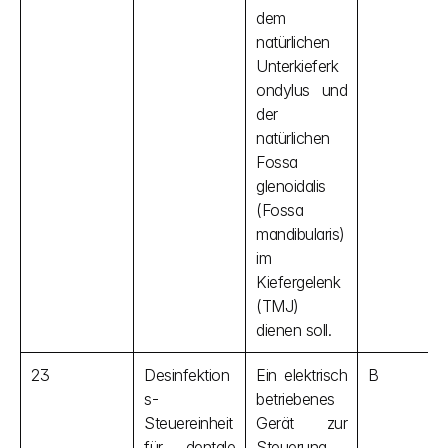
dem 
natürlichen 
Unterkieferk
ondylus und 
der 
natürlichen 
Fossa 
glenoidalis 
(Fossa 
mandibularis) 
im 
Kiefergelenk 
(TMJ) 
dienen soll.
23
Desinfektion
Ein elektrisch 
B
s-
betriebenes 
Steuereinheit 
Gerät zur 
für dentale 
Steuerung 