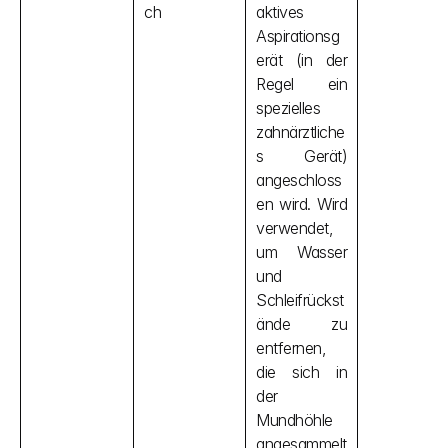
ch
aktives 
Aspirationsg
erät (in der 
Regel ein 
spezielles 
zahnärztliche
s Gerät) 
angeschloss
en wird. Wird 
verwendet, 
um Wasser 
und 
Schleifrückst
ände zu 
entfernen, 
die sich in 
der 
Mundhöhle 
angesammelt 