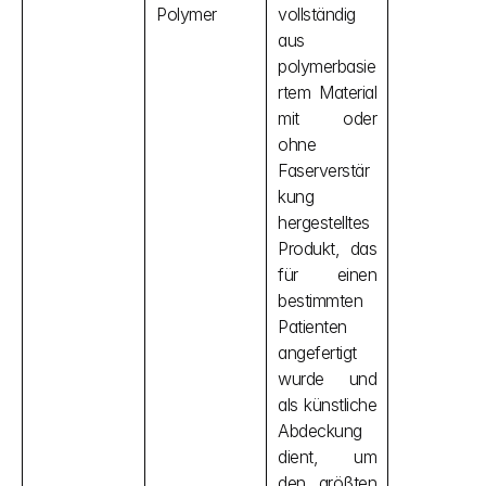
Polymer
vollständig 
aus 
polymerbasie
rtem Material 
mit oder 
ohne 
Faserverstär
kung 
hergestelltes 
Produkt, das 
für einen 
bestimmten 
Patienten 
angefertigt 
wurde und 
als künstliche 
Abdeckung 
dient, um 
den größten 