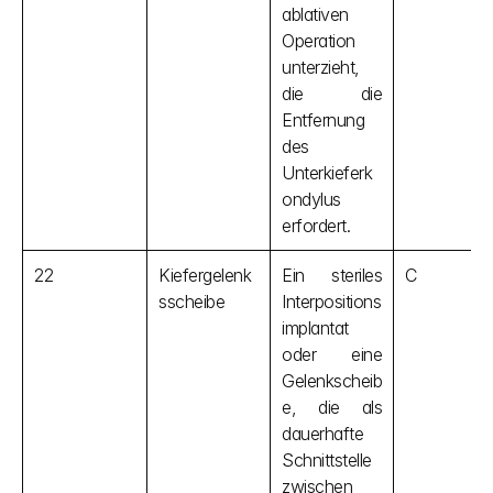
ablativen 
Operation 
unterzieht, 
die die 
Entfernung 
des 
Unterkieferk
ondylus 
erfordert.
22
Kiefergelenk
Ein steriles 
C
sscheibe
Interpositions
implantat 
oder eine 
Gelenkscheib
e, die als 
dauerhafte 
Schnittstelle 
zwischen 