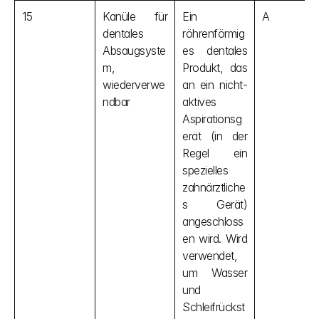
15
Kanüle für 
Ein 
A
dentales 
röhrenförmig
Absaugsyste
es dentales 
m, 
Produkt, das 
wiederverwe
an ein nicht-
ndbar
aktives 
Aspirationsg
erät (in der 
Regel ein 
spezielles 
zahnärztliche
s Gerät) 
angeschloss
en wird. Wird 
verwendet, 
um Wasser 
und 
Schleifrückst