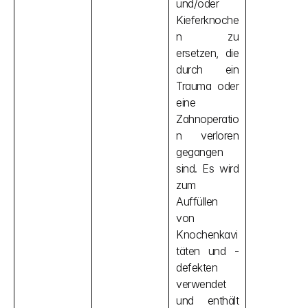
und/oder 
Kieferknoche
n zu 
ersetzen, die 
durch ein 
Trauma oder 
eine 
Zahnoperatio
n verloren 
gegangen 
sind. Es wird 
zum 
Auffüllen 
von 
Knochenkavi
täten und -
defekten 
verwendet 
und enthält 