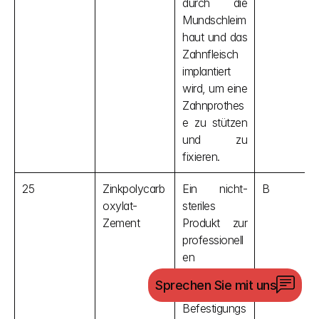
durch die 
Mundschleim
haut und das 
Zahnfleisch 
implantiert 
wird, um eine 
Zahnprothes
e zu stützen 
und zu 
fixieren.
25
Zinkpolycarb
Ein nicht-
B
oxylat-
steriles 
Zement
Produkt zur 
professionell
en 
Verwendung 
Sprechen Sie mit uns
als 
Befestigungs