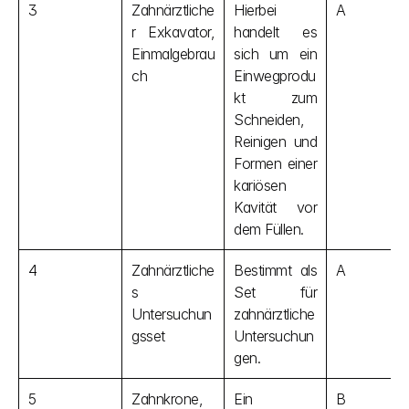
3
Zahnärztliche
Hierbei 
A
r Exkavator, 
handelt es 
Einmalgebrau
sich um ein 
ch
Einwegprodu
kt zum 
Schneiden, 
Reinigen und 
Formen einer 
kariösen 
Kavität vor 
dem Füllen.
4
Zahnärztliche
Bestimmt als 
A
s 
Set für 
Untersuchun
zahnärztliche 
gsset
Untersuchun
gen.
5
Zahnkrone, 
Ein 
B