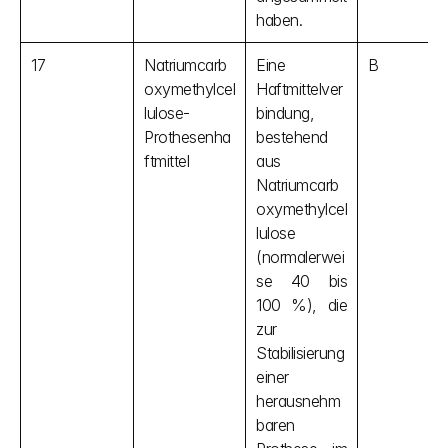
haben.
17
Natriumcarb
Eine 
B
oxymethylcel
Haftmittelver
lulose-
bindung, 
Prothesenha
bestehend 
ftmittel
aus 
Natriumcarb
oxymethylcel
lulose 
(normalerwei
se 40 bis 
100 %), die 
zur 
Stabilisierung 
einer 
herausnehm
baren 