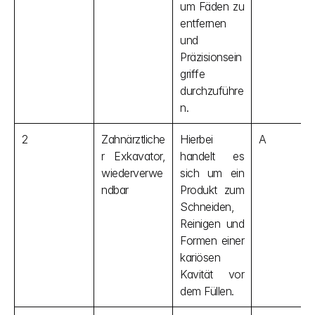
um Fäden zu 
entfernen 
und 
Präzisionsein
griffe 
durchzuführe
n.
2
Zahnärztliche
Hierbei 
A
r Exkavator, 
handelt es 
wiederverwe
sich um ein 
ndbar
Produkt zum 
Schneiden, 
Reinigen und 
Formen einer 
kariösen 
Kavität vor 
dem Füllen.