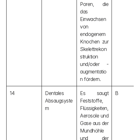
Poren, die 
das 
Einwachsen 
von 
endogenem 
Knochen zur 
Skelettrekon
struktion 
und/oder -
augmentatio
n fördern.
14
Dentales 
Es saugt 
B
Absaugsyste
Feststoffe, 
m
Flüssigkeiten, 
Aerosole und 
Gase aus der 
Mundhöhle 
und der 