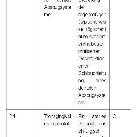
Absaugsyste
der 
me
regelmäßigen 
(typischerwei
se täglichen) 
automatisiert
en/halbauto
matisierten 
Desinfektion 
einer 
Schlauchleitu
ng eines 
dentalen 
Absaugsyste
ms.
24
Transgingival
Ein steriles 
C
es Implantat
Produkt, das 
chirurgisch 