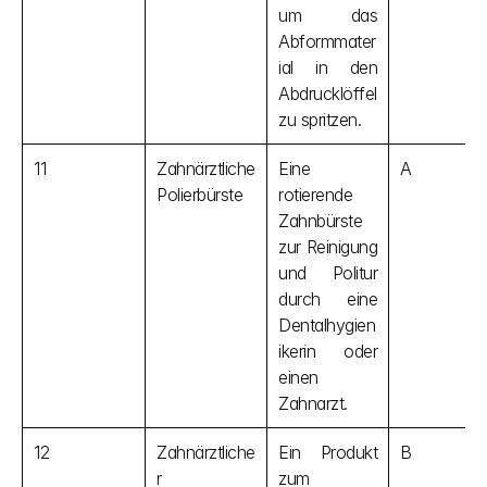
um das 
Abformmater
ial in den 
Abdrucklöffel 
zu spritzen.
11
Zahnärztliche 
Eine 
A
Polierbürste
rotierende 
Zahnbürste 
zur Reinigung 
und Politur 
durch eine 
Dentalhygien
ikerin oder 
einen 
Zahnarzt.
12
Zahnärztliche
Ein Produkt 
B
r 
zum 