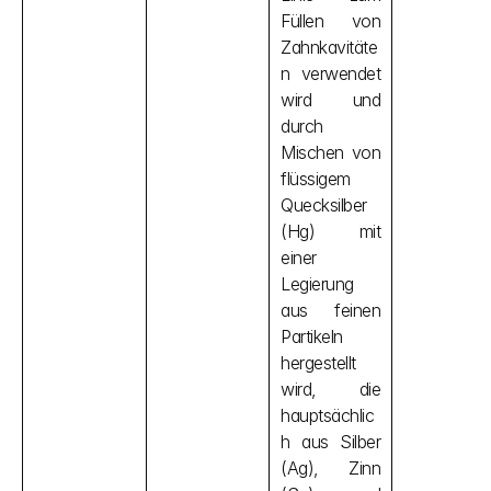
Füllen von 
Zahnkavitäte
n verwendet 
wird und 
durch 
Mischen von 
flüssigem 
Quecksilber 
(Hg) mit 
einer 
Legierung 
aus feinen 
Partikeln 
hergestellt 
wird, die 
hauptsächlic
h aus Silber 
(Ag), Zinn 