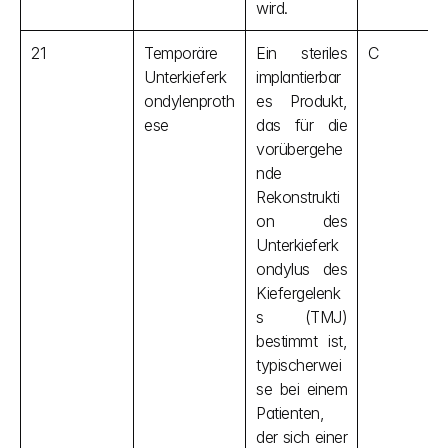
wird.
21
Temporäre 
Ein steriles 
C
Unterkieferk
implantierbar
ondylenproth
es Produkt, 
ese
das für die 
vorübergehe
nde 
Rekonstrukti
on des 
Unterkieferk
ondylus des 
Kiefergelenk
s (TMJ) 
bestimmt ist, 
typischerwei
se bei einem 
Patienten, 
der sich einer 