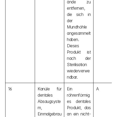
ände zu 
entfernen, 
die sich in 
der 
Mundhöhle 
angesammelt 
haben. 
Dieses 
Produkt ist 
nach der 
Sterilisation 
wiederverwe
ndbar.
16
Kanüle für 
Ein 
A
dentales 
röhrenförmig
Absaugsyste
es dentales 
m, 
Produkt, das 
Einmalgebrau
an ein nicht-