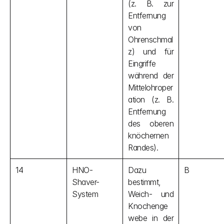
(z. B. zur 
Entfernung 
von 
Ohrenschmal
z) und für 
Eingriffe 
während der 
Mittelohroper
ation (z. B. 
Entfernung 
des oberen 
knöchernen 
Randes).
14
HNO-
Dazu 
B
Shaver-
bestimmt, 
System
Weich- und 
Knochenge
webe in der 