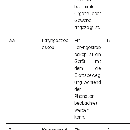
bestimmter 
Organe oder 
Gewebe 
angezeigt ist.
33
Laryngostrob
Ein 
B
oskop
Laryngostrob
oskop ist ein 
Gerät, mit 
dem die 
Glottisbeweg
ung während 
der 
Phonation 
beobachtet 
werden 
kann.