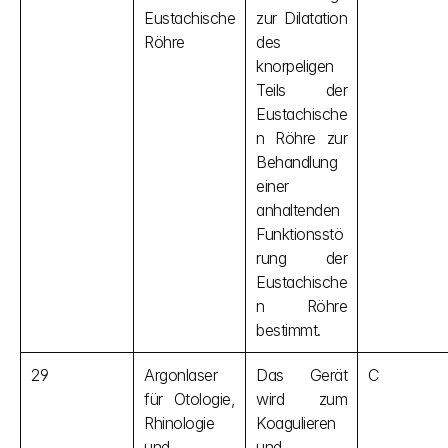
Eustachische 
zur Dilatation 
Röhre
des 
knorpeligen 
Teils der 
Eustachische
n Röhre zur 
Behandlung 
einer 
anhaltenden 
Funktionsstö
rung der 
Eustachische
n Röhre 
bestimmt.
29
Argonlaser 
Das Gerät 
C
für Otologie, 
wird zum 
Rhinologie 
Koagulieren 
und 
und 