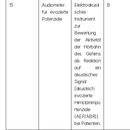
15
Audiometer 
Elektroakusti
B
für evozierte 
sches 
Potenziale
Instrument 
zur 
Bewertung 
der Aktivität 
der Hörbahn 
des Gehirns 
als Reaktion 
auf ein 
akustisches 
Signal 
[akustisch 
evozierte 
Hirnstammpo
rtenziale 
(AEP/ABR)] 
bei Patienten.