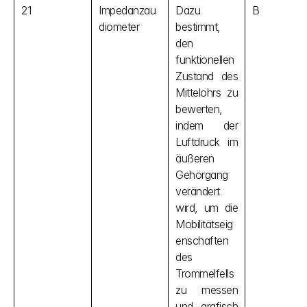
21
Impedanzau
Dazu 
B
diometer
bestimmt, 
den 
funktionellen 
Zustand des 
Mittelohrs zu 
bewerten, 
indem der 
Luftdruck im 
äußeren 
Gehörgang 
verändert 
wird, um die 
Mobilitätseig
enschaften 
des 
Trommelfells 
zu messen 
und grafisch 