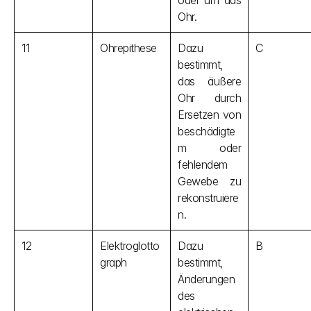
oder um das 
Ohr.
11
Ohrepithese
Dazu 
C
bestimmt, 
das äußere 
Ohr durch 
Ersetzen von 
beschädigte
m oder 
fehlendem 
Gewebe zu 
rekonstruiere
n.
12
Elektroglotto
Dazu 
B
graph
bestimmt, 
Änderungen 
des 