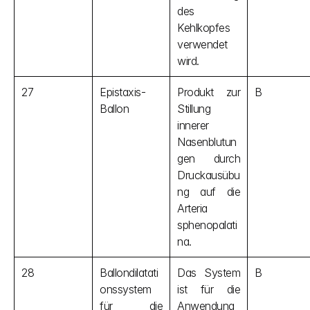
des 
Kehlkopfes 
verwendet 
wird.
27
Epistaxis-
Produkt zur 
B
Ballon
Stillung 
innerer 
Nasenblutun
gen durch 
Druckausübu
ng auf die 
Arteria 
sphenopalati
na.
28
Ballondilatati
Das System 
B
onssystem 
ist für die 
für die 
Anwendung 