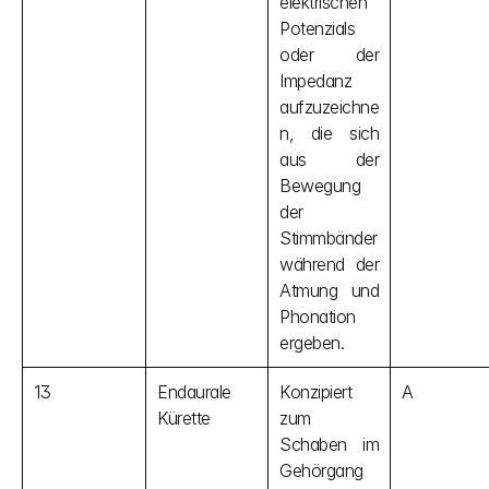
elektrischen 
Potenzials 
oder der 
Impedanz 
aufzuzeichne
n, die sich 
aus der 
Bewegung 
der 
Stimmbänder 
während der 
Atmung und 
Phonation 
ergeben.
13
Endaurale 
Konzipiert 
A
Kürette
zum 
Schaben im 
Gehörgang 