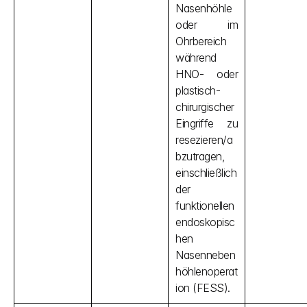
Nasenhöhle 
oder im 
Ohrbereich 
während 
HNO- oder 
plastisch-
chirurgischer 
Eingriffe zu 
resezieren/a
bzutragen, 
einschließlich 
der 
funktionellen 
endoskopisc
hen 
Nasenneben
höhlenoperat
ion (FESS).