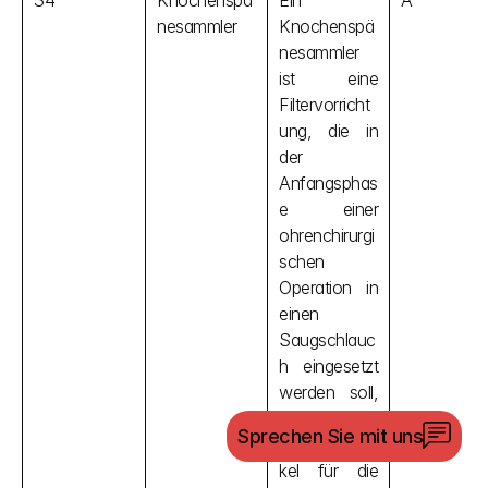
34
Knochenspä
Ein 
A
nesammler
Knochenspä
nesammler 
ist eine 
Filtervorricht
ung, die in 
der 
Anfangsphas
e einer 
ohrenchirurgi
schen 
Operation in 
einen 
Saugschlauc
h eingesetzt 
werden soll, 
um 
Sprechen Sie mit uns
Knochenparti
kel für die 