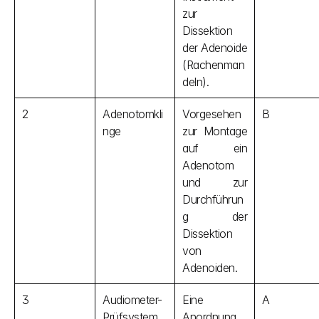
zur 
Dissektion 
der Adenoide 
(Rachenman
deln).
2
Adenotomkli
Vorgesehen 
B
nge
zur Montage 
auf ein 
Adenotom 
und zur 
Durchführun
g der 
Dissektion 
von 
Adenoiden.
3
Audiometer-
Eine 
A
Prüfsystem
Anordnung 