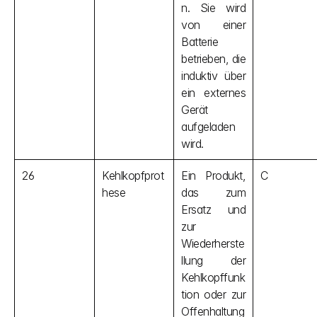
n. Sie wird 
von einer 
Batterie 
betrieben, die 
induktiv über 
ein externes 
Gerät 
aufgeladen 
wird.
26
Kehlkopfprot
Ein Produkt, 
C
hese
das zum 
Ersatz und 
zur 
Wiederherste
llung der 
Kehlkopffunk
tion oder zur 
Offenhaltung 