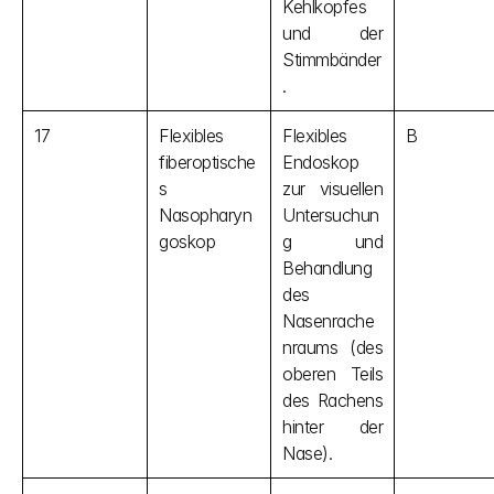
Kehlkopfes 
und der 
Stimmbänder
.
17
Flexibles 
Flexibles 
B
fiberoptische
Endoskop 
s 
zur visuellen 
Nasopharyn
Untersuchun
goskop
g und 
Behandlung 
des 
Nasenrache
nraums (des 
oberen Teils 
des Rachens 
hinter der 
Nase).