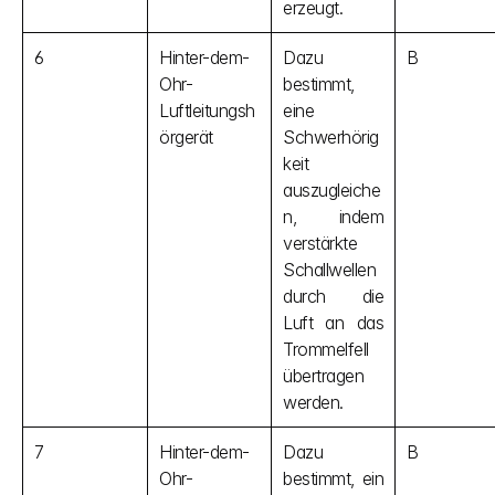
erzeugt.
6
Hinter-dem-
Dazu 
B
Ohr-
bestimmt, 
Luftleitungsh
eine 
örgerät
Schwerhörig
keit 
auszugleiche
n, indem 
verstärkte 
Schallwellen 
durch die 
Luft an das 
Trommelfell 
übertragen 
werden.
7
Hinter-dem-
Dazu 
B
Ohr-
bestimmt, ein 