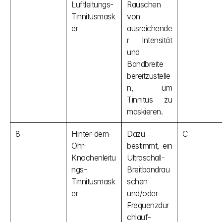
Luftleitungs-
Rauschen 
Tinnitusmask
von 
er
ausreichende
r Intensität 
und 
Bandbreite 
bereitzustelle
n, um 
Tinnitus zu 
maskieren.
8
Hinter-dem-
Dazu 
C
Ohr-
bestimmt, ein 
Knochenleitu
Ultraschall-
ngs-
Breitbandrau
Tinnitusmask
schen 
er
und/oder 
Frequenzdur
chlauf-