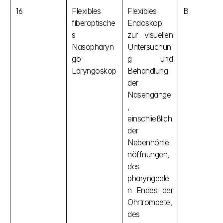
16
Flexibles 
Flexibles 
B
fiberoptische
Endoskop 
s 
zur visuellen 
Nasopharyn
Untersuchun
go-
g und 
Laryngoskop
Behandlung 
der 
Nasengänge
, 
einschließlich 
der 
Nebenhöhle
nöffnungen, 
des 
pharyngeale
n Endes der 
Ohrtrompete, 
des 