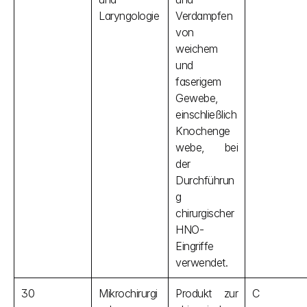
Laryngologie
Verdampfen 
von 
weichem 
und 
faserigem 
Gewebe, 
einschließlich 
Knochenge
webe, bei 
der 
Durchführun
g 
chirurgischer 
HNO-
Eingriffe 
verwendet.
30
Mikrochirurgi
Produkt zur 
C