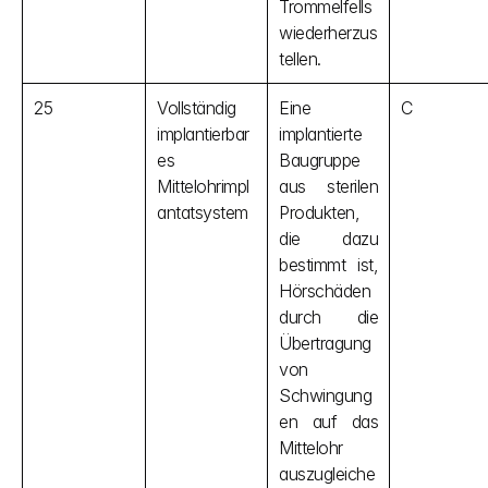
Trommelfells 
wiederherzus
tellen.
25
Vollständig 
Eine 
C
implantierbar
implantierte 
es 
Baugruppe 
Mittelohrimpl
aus sterilen 
antatsystem
Produkten, 
die dazu 
bestimmt ist, 
Hörschäden 
durch die 
Übertragung 
von 
Schwingung
en auf das 
Mittelohr 
auszugleiche