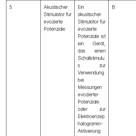
5
Akustischer 
Ein 
B
Stimulator für 
akustischer 
evozierte 
Stimulator für 
Potenziale
evozierte 
Potenziale ist 
ein Gerät, 
das einen 
Schallstimulu
s zur 
Verwendung 
bei 
Messungen 
evozierter 
Potenziale 
oder zur 
Elektroenzep
halogramm-
Aktivierung 