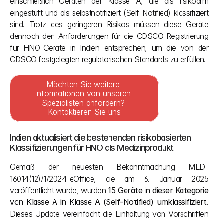
einschließlich Geräten der Klasse A, die als risikoarm 
eingestuft und als selbstnotifiziert (Self-Notified) klassifiziert 
sind. Trotz des geringeren Risikos müssen diese Geräte 
dennoch den Anforderungen für die CDSCO-Registrierung 
für HNO-Geräte in Indien entsprechen, um die von der 
CDSCO festgelegten regulatorischen Standards zu erfüllen.
Möchten Sie weitere 
Informationen von unseren 
Spezialisten anfordern? 
Kontaktieren Sie uns
Indien aktualisiert die bestehenden risikobasierten 
Klassifizierungen für HNO als Medizinprodukt
Gemäß der neuesten Bekanntmachung MED-
16014(12)/1/2024-eOffice, die am 6. Januar 2025 
veröffentlicht wurde, wurden 
15 Geräte in dieser Kategorie 
von Klasse A in Klasse A (Self-Notified) umklassifiziert
. 
Dieses Update vereinfacht die Einhaltung von Vorschriften 