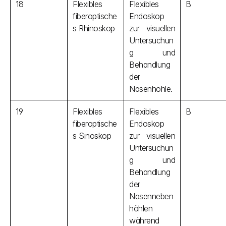
18
Flexibles 
Flexibles 
B
fiberoptische
Endoskop 
s Rhinoskop
zur visuellen 
Untersuchun
g und 
Behandlung 
der 
Nasenhöhle.
19
Flexibles 
Flexibles 
B
fiberoptische
Endoskop 
s Sinoskop
zur visuellen 
Untersuchun
g und 
Behandlung 
der 
Nasenneben
höhlen 
während 