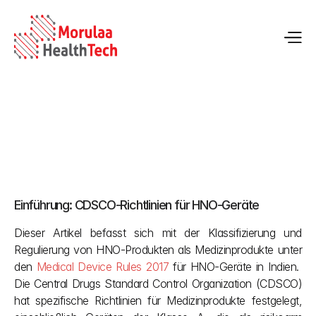
CDSCO-Registrierung für HNO-Geräte | Einhaltung der 
Vorschriften für Medizinprodukte in Indien
Einführung: CDSCO-Richtlinien für HNO-Geräte
02.05.2026
Dieser Artikel befasst sich mit der Klassifizierung und 
Regulierung von HNO-Produkten als Medizinprodukte unter 
den
 Medical Device Rules 2017
 für HNO-Geräte in Indien.  
Die Central Drugs Standard Control Organization (CDSCO) 
hat spezifische Richtlinien für Medizinprodukte festgelegt, 