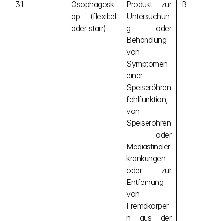
31
Ösophagosk
Produkt zur 
B
op (flexibel 
Untersuchun
oder starr)
g oder 
Behandlung 
von 
Symptomen 
einer 
Speiseröhren
fehlfunktion, 
von 
Speiseröhren
- oder 
Mediastinaler
krankungen 
oder zur 
Entfernung 
von 
Fremdkörper
n aus der 