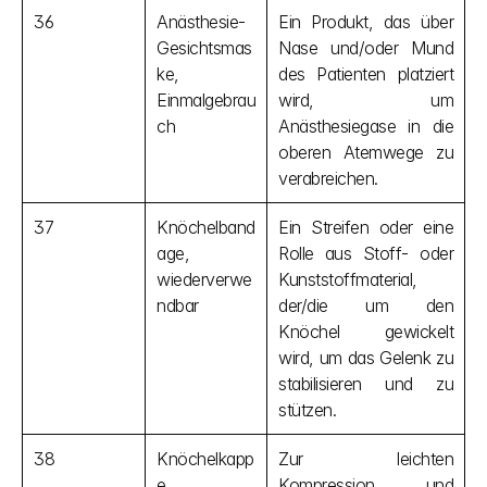
36
Anästhesie-
Ein Produkt, das über 
Gesichtsmas
Nase und/oder Mund 
ke, 
des Patienten platziert 
Einmalgebrau
wird, um 
ch
Anästhesiegase in die 
oberen Atemwege zu 
verabreichen.
37
Knöchelband
Ein Streifen oder eine 
age, 
Rolle aus Stoff- oder 
wiederverwe
Kunststoffmaterial, 
ndbar
der/die um den 
Knöchel gewickelt 
wird, um das Gelenk zu 
stabilisieren und zu 
stützen.
38
Knöchelkapp
Zur leichten 
e
Kompression und 