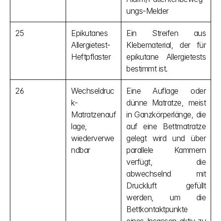
ungs-Melder
25
Epikutanes 
Ein Streifen aus 
Allergietest-
Klebematerial, der für 
Heftpflaster
epikutane Allergietests 
bestimmt ist.
26
Wechseldruc
Eine Auflage oder 
k-
dünne Matratze, meist 
Matratzenauf
in Ganzkörperlänge, die 
lage, 
auf eine Bettmatratze 
wiederverwe
gelegt wird und über 
ndbar
parallele Kammern 
verfügt, die 
abwechselnd mit 
Druckluft gefüllt 
werden, um die 
Bettkontaktpunkte 