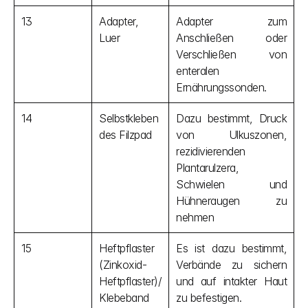
13
Adapter, 
Adapter zum 
Luer
Anschließen oder 
Verschließen von 
enteralen 
Ernährungssonden.
14
Selbstkleben
Dazu bestimmt, Druck 
des Filzpad
von Ulkuszonen, 
rezidivierenden 
Plantarulzera, 
Schwielen und 
Hühneraugen zu 
nehmen
15
Heftpflaster 
Es ist dazu bestimmt, 
(Zinkoxid-
Verbände zu sichern 
Heftpflaster)/
und auf intakter Haut 
Klebeband
zu befestigen.