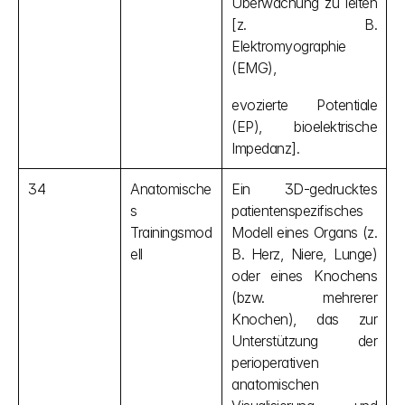
Überwachung zu leiten 
[z. B. 
Elektromyographie 
(EMG),
evozierte Potentiale 
(EP), bioelektrische 
Impedanz].
34
Anatomische
Ein 3D-gedrucktes 
s 
patientenspezifisches 
Trainingsmod
Modell eines Organs (z. 
ell
B. Herz, Niere, Lunge) 
oder eines Knochens 
(bzw. mehrerer 
Knochen), das zur 
Unterstützung der 
perioperativen 
anatomischen 