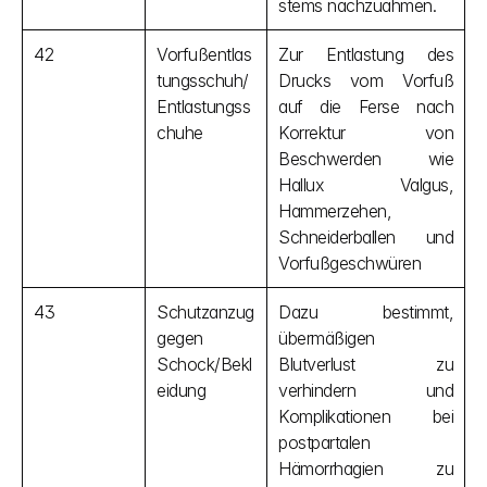
stems nachzuahmen.
42
Vorfußentlas
Zur Entlastung des 
tungsschuh/
Drucks vom Vorfuß 
Entlastungss
auf die Ferse nach 
chuhe
Korrektur von 
Beschwerden wie 
Hallux Valgus, 
Hammerzehen, 
Schneiderballen und 
Vorfußgeschwüren
43
Schutzanzug 
Dazu bestimmt, 
gegen 
übermäßigen 
Schock/Bekl
Blutverlust zu 
eidung
verhindern und 
Komplikationen bei 
postpartalen 
Hämorrhagien zu 