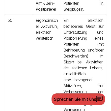
Arm-/Bein-
Patienten in 
Positionierer
Steigbügeln.
50
Ergonomisch
Ein elektrisch 
er Aktivstuhl, 
betriebenes Gerät zur 
elektrisch 
Unterstützung und 
verstellbar
Positionierung eines 
Patienten (mit 
Behinderung und/oder 
Beschwerden) im 
Sitzen bei Aktivitäten 
des täglichen Lebens, 
einschließlich 
arbeitsbezogener 
Aktivitäten, zur 
Verbesserung der 
Körperhaltung und/oder 
Sprechen Sie mit uns
zur Vorbeugung bzw. 
Verringerung 