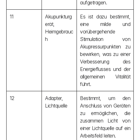
aufgetragen.
11
Akupunkturg
Es ist dazu bestimmt, 
erät, 
eine milde und 
Heimgebrauc
vorübergehende 
h
Stimulation von 
Akupressurpunkten zu 
bewirken, was zu einer 
Verbesserung des 
Energieflusses und der 
allgemeinen Vitalität 
führt.
12
Adapter, 
Bestimmt, um den 
Lichtquelle
Anschluss von Geräten 
zu ermöglichen, die 
zusammen Licht von 
einer Lichtquelle auf ein 
Arbeitsfeld leiten.