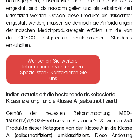
herausgegeben, einschließlich derer, die in die Klasse A 
eingestuft sind, als risikoarm gelten und als selbstnotifiziert 
klassifiziert werden. Obwohl diese Produkte als risikoärmer 
eingestuft werden, müssen sie dennoch die Anforderungen 
der indischen Medizinprodukteregeln erfüllen, um die von 
der CDSCO festgelegten regulatorischen Standards 
einzuhalten. 
Wünschen Sie weitere 
Informationen von unseren 
Spezialisten? Kontaktieren Sie 
uns
Indien aktualisiert die bestehende risikobasierte 
Klassifizierung für die Klasse A (selbstnotifiziert)
Gemäß der neuesten Bekanntmachung 
MED-
16014(12)/1/2024-eoffice
 vom 6. Januar 2025 wurden 
234 
Produkte dieser Kategorie von der Klasse A in die Klasse 
A (selbstnotifiziert) umklassifiziert.
 Diese Änderung 