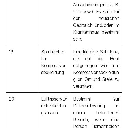
Ausscheidungen (z. B. 
Urin usw.). Es kann für 
den häuslichen 
Gebrauch und/oder im 
Krankenhaus bestimmt 
sein.
19
Sprühkleber 
Eine klebrige Substanz, 
für 
die auf die Haut 
Kompression
aufgetragen wird, um 
sbekleidung
Kompressionsbekleidun
g an Ort und Stelle zu 
verankern.
20
Luftkissen/Dr
Bestimmt zur 
uckentlastun
Druckentlastung in 
gskissen
einem betroffenen 
Bereich, wenn eine 
Person Hämorrhoiden 