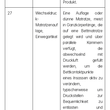
Produkt.
27
Wechseldruc
Eine Auflage oder 
k-
dünne Matratze, meist 
Matratzenauf
in Ganzkörperlänge, die 
lage, 
auf eine Bettmatratze 
Einwegartikel
gelegt wird und über 
parallele Kammern 
verfügt, die 
abwechselnd mit 
Druckluft gefüllt 
werden, um die 
Bettkontaktpunkte 
eines Insassen aktiv zu 
verändern, 
typischerweise um 
Druckstellen zur 
Bequemlichkeit zu 
entlasten und 