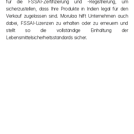
für die FSSAI-Zertifizierung und -Registrierung, um 
sicherzustellen, dass Ihre Produkte in Indien legal für den 
Verkauf zugelassen sind. Morulaa hilft Unternehmen auch 
dabei, FSSAI-Lizenzen zu erhalten oder zu erneuern und 
stellt so die vollständige Einhaltung der 
Lebensmittelsicherheitsstandards sicher. 
Andere Beiträge
Lassen Sie sich nicht von Bürokratie ausbremsen. Wir 
vereinfachen komplexe indische Bauvorschriften, 
damit Sie sich auf die Umsetzung konzentrieren 
können. Unser Team sorgt während des Projekts für 
die nötige Klarheit und bietet Ihnen auch nach 
Abschluss die Unterstützung, die Sie verdienen. 
Reibungslose Genehmigungen, intelligentere 
Bauvorhaben.
mehr entdecken