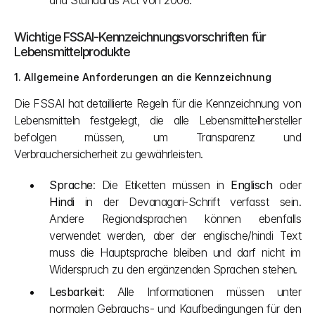
and Standards Act von 2006.
Wichtige FSSAI-Kennzeichnungsvorschriften für 
Lebensmittelprodukte
1. Allgemeine Anforderungen an die Kennzeichnung
Die FSSAI hat detaillierte Regeln für die Kennzeichnung von 
Lebensmitteln festgelegt, die alle Lebensmittelhersteller 
befolgen müssen, um Transparenz und 
Verbrauchersicherheit zu gewährleisten.
Sprache
: Die Etiketten müssen in 
Englisch
 oder 
Hindi
 in der Devanagari-Schrift verfasst sein. 
Andere Regionalsprachen können ebenfalls 
verwendet werden, aber der englische/hindi Text 
muss die Hauptsprache bleiben und darf nicht im 
Widerspruch zu den ergänzenden Sprachen stehen.
Lesbarkeit
: Alle Informationen müssen unter 
normalen Gebrauchs- und Kaufbedingungen für den 