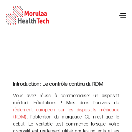
Surveillance après commercialisation (PMS) dans 
le cadre du MDR de l’UE
Introduction : Le contrôle continu du RDM
12 mai 2026
Vous avez réussi à commercialiser un dispositif 
médical. Félicitations ! Mais dans l'univers du
règlement européen sur les dispositifs médicaux 
(RDM)
, l'obtention du marquage CE n'est que le 
début. Le véritable test commence lorsque votre 
dispositif est réellement utilisé par les patients et les 