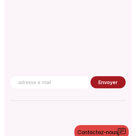
Gestion de la qualité
Centre de connaissances
Contactez nous
Envoyer
©
2026
Morulaa HealthTech Pvt Ltd. Tous droits
Contactez-nous
réservés.