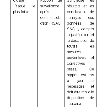
Classe I 
Rapport de 
Synthétise les 
(Risque le 
surveillance 
résultats et les 
plus faible)
après 
conclusions de 
commercialis
l'analyse des 
ation (RSAC)
données de 
SAC, y compris 
la justification et 
la description de 
toutes les 
mesures 
préventives et 
correctives 
prises. Ce 
rapport est mis 
à jour si 
nécessaire et 
doit être mis à la 
disposition de 
l'autorité 