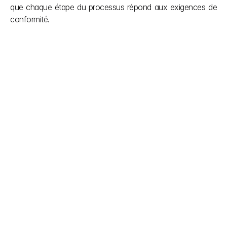
que chaque étape du processus répond aux exigences de 
conformité.
Autres articles
Ne laissez pas les démarches administratives ralentir 
votre vision. Nous simplifions les réglementations 
indiennes complexes en matière de construction afin 
que vous puissiez vous concentrer sur la création. 
Notre équipe vous apporte la clarté dont vous avez 
besoin pendant le projet et le soutien que vous 
méritez une fois celui-ci terminé. Des approbations 
fluides, des constructions plus intelligentes.
explorer plus
6 août 2026
Mandataire agréé en Inde pour 
les fabricants de dispositifs 