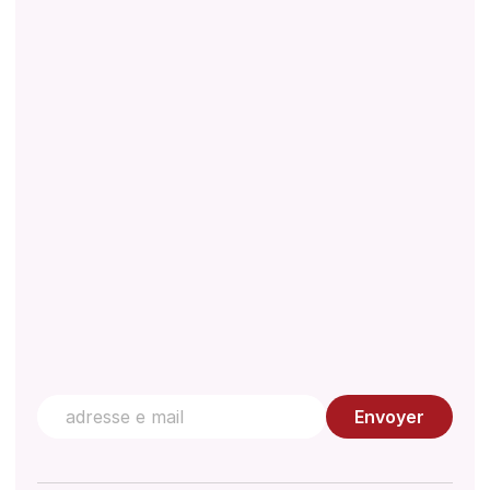
À propos
Téléchargements
Réglementations
Document technique
Gestion de la qualité
Centre de connaissances
Contactez nous
Envoyer