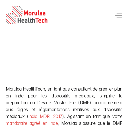
7 étapes pour préparer le dossier maître du dispositif pour 
la CDSCO par Morulaa
Morulaa HealthTech, en tant que consultant de premier plan 
19 mai 2026
en Inde pour les dispositifs médicaux, simplifie la 
préparation du Device Master File (DMF) conformément 
aux règles et réglementations relatives aux dispositifs 
médicaux (
India MDR, 2017
). Agissant en tant que votre 
mandataire agréé en Inde
, Morulaa s'assure que le DMF 