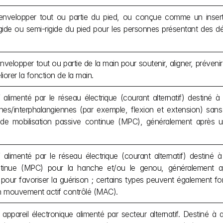
envelopper tout ou partie du pied, ou conçue comme un insert p
igide ou semi-rigide du pied pour les personnes présentant des d
nvelopper tout ou partie de la main pour soutenir, aligner, prévenir
iorer la fonction de la main.
f alimenté par le réseau électrique (courant alternatif) destiné à m
es/interphalangiennes (par exemple, flexion et extension) sans l
 de mobilisation passive continue (MPC), généralement après u
f alimenté par le réseau électrique (courant alternatif) destiné à
tinue (MPC) pour la hanche et/ou le genou, généralement aprè
pour favoriser la guérison ; certains types peuvent également fon
n mouvement actif contrôlé (MAC).
un appareil électronique alimenté par secteur alternatif. Destiné à 