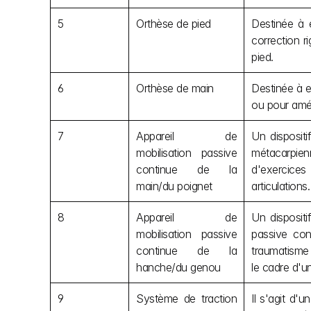
5
Orthèse de pied
Destinée à 
correction r
pied.
6
Orthèse de main
Destinée à e
ou pour amél
7
Appareil de 
Un dispositi
mobilisation passive 
métacarpienn
continue de la 
d'exercices
main/du poignet
articulations.
8
Appareil de 
Un dispositi
mobilisation passive 
passive con
continue de la 
traumatisme 
hanche/du genou
le cadre d'u
9
Système de traction 
Il s'agit d'