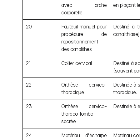
avec arche 
en plaçant le
corporelle
20
Fauteuil manuel pour 
Destiné à tr
procédure de 
canalithiase]
repositionnement 
des canalithes
21
Collier cervical
Destiné à so
(souvent pour
22
Orthèse cervico-
Destinée à s
thoracique
thoracique.
23
Orthèse cervico-
Destinée à e
thoraco-lombo-
sacrée
24
Matériau d'écharpe 
Matériau com