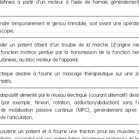
édéfinies à partir d'un moteur à l'aide de harnais généralemen
ndre temporairement le genou immobile, soit avant une opération
scopie.
ider un patient atteint d'un trouble de la marche (d'origine n
 fonction motrice perdue par la transmission de la fonction ner
utanées, au bloc moteur de l'appareil.
ectrique destiné à fournir un massage thérapeutique sur une zo
atifs.
n dispositif alimenté par le réseau électrique (courant alternatif) desti
 (par exemple, flexion, rotation, adduction/abduction) sans l'
 de mobilisation passive continue (MPC), généralement après u
e l'articulation.
outenir un patient et à fournir une traction pour les muscles d
baire, cervicale) par une manipulation mécanique motorisée de la