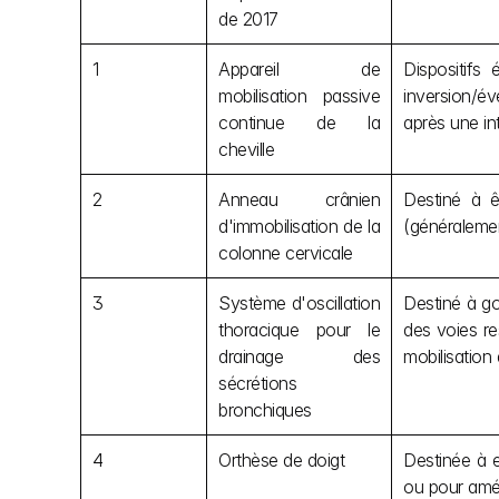
de 2017
1
Appareil de 
Dispositifs 
mobilisation passive 
inversion/év
continue de la 
après une int
cheville
2
Anneau crânien 
Destiné à ê
d'immobilisation de la 
(généralemen
colonne cervicale
3
Système d'oscillation 
Destiné à go
thoracique pour le 
des voies re
drainage des 
mobilisation
sécrétions 
bronchiques
4
Orthèse de doigt
Destinée à e
ou pour amél