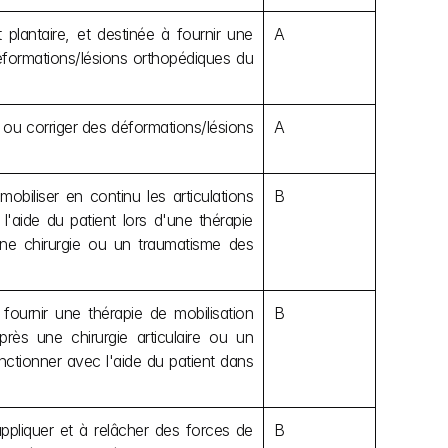
lantaire, et destinée à fournir une 
A
éformations/lésions orthopédiques du 
 ou corriger des déformations/lésions 
A
obiliser en continu les articulations 
B
'aide du patient lors d'une thérapie 
ne chirurgie ou un traumatisme des 
 fournir une thérapie de mobilisation 
B
s une chirurgie articulaire ou un 
ctionner avec l'aide du patient dans 
appliquer et à relâcher des forces de 
B