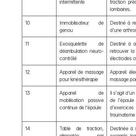
intermittente
traction pr
lombaires.
10
Immobilisateur de 
Destiné à re
genou
d'une arthro
11
Exosquelette de 
Destiné à a
déambulation neuro-
retrouver la
contrôlé
électrodes c
12
Appareil de massage 
Appareil él
pour kinésithérapie
massage port
13
Appareil de 
Il s'agit d'u
mobilisation passive 
de l'épaule
continue de l'épaule
d'exercices
traumatisme d
14
Table de traction, 
Destinée à s
alimentée par 
exemple, lom