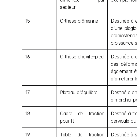
secteur
15
Orthèse crânienne
Destinée à ê
d'une plagio
craniosténos
croissance s
16
Orthèse cheville-pied
Destinée à en
des déformat
également êtr
d'améliorer l
17
Plateau d'équilibre
Destiné à ent
à marcher pou
18
Cadre de traction 
Destiné à tr
pour lit
cervicale ou
19
Table de traction 
Destinée à s