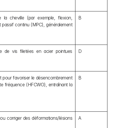
e la cheville (par exemple, flexion, 
B
t passif continu (MPC), généralement 
 de vis filetées en acier pointues 
D
nt pour favoriser le désencombrement 
B
ute fréquence (HFCWO), entraînant la 
 ou corriger des déformations/lésions 
A