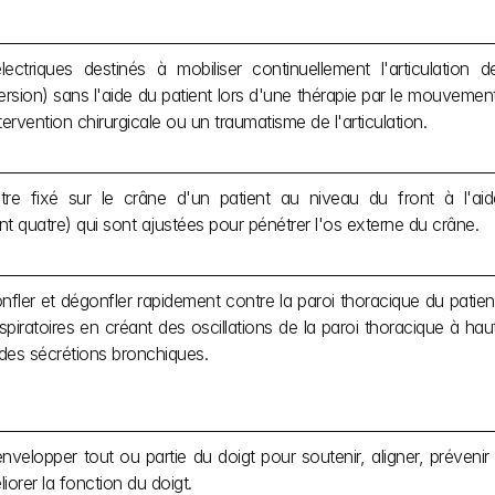
électriques destinés à mobiliser continuellement l'articulation d
ersion) sans l'aide du patient lors d'une thérapie par le mouvemen
ervention chirurgicale ou un traumatisme de l'articulation.
tre fixé sur le crâne d'un patient au niveau du front à l'aide
t quatre) qui sont ajustées pour pénétrer l'os externe du crâne.
nfler et dégonfler rapidement contre la paroi thoracique du patie
spiratoires en créant des oscillations de la paroi thoracique à ha
 des sécrétions bronchiques.
nvelopper tout ou partie du doigt pour soutenir, aligner, prévenir
iorer la fonction du doigt.