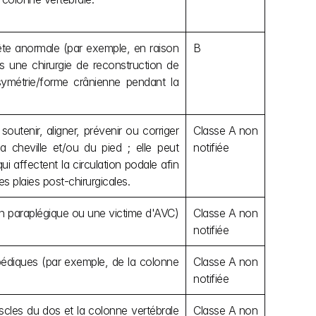
ête anormale (par exemple, en raison 
B
 une chirurgie de reconstruction de 
symétrie/forme crânienne pendant la 
soutenir, aligner, prévenir ou corriger 
Classe A non 
 cheville et/ou du pied ; elle peut 
notifiée
i affectent la circulation podale afin 
es plaies post-chirurgicales.
 un paraplégique ou une victime d'AVC) 
Classe A non 
notifiée
opédiques (par exemple, de la colonne 
Classe A non 
notifiée
scles du dos et la colonne vertébrale 
Classe A non 