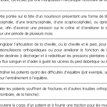
tre portée sur la tête d'un nourrisson présentant une forme de t
céphalie, d'une brachycéphalie, d'une scaphocéphalie), ou après
e, afin d'exercer une pression sur le crâne et d'améliorer la 
ur une période de plusieurs mois.
glober l'articulation de la cheville, ou la cheville et le pied, pour 
ions/lésions orthopédiques ou pour améliorer la fonction de la
e destinée à décharger et à redistribuer les pressions plantaires qu
e flux sanguin et d'aider à guérir les ulcères du pied diabétique ou l
raîner les patients ayant des difficultés d'équilibre (par exemple,
r l'entraînement à l'équilibre.
aiter les patients souffrant de fractures et d'autres troubles orth
 lombaire, de la hanche).
outenir le corps d'un patient et à fournir une traction pour les mu