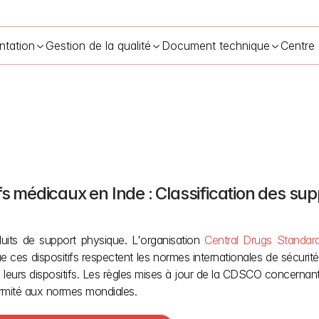
ntation
Gestion de la qualité
Document technique
Centre
fs médicaux en Inde : Classification des su
édicaux CDSCO en Inde : les produits de soutien physique en tant qu
duits de support physique. L'organisation 
Central Drugs Standar
e ces dispositifs respectent les normes internationales de sécurité e
e leurs dispositifs. Les règles mises à jour de la CDSCO concernant
formité aux normes mondiales.