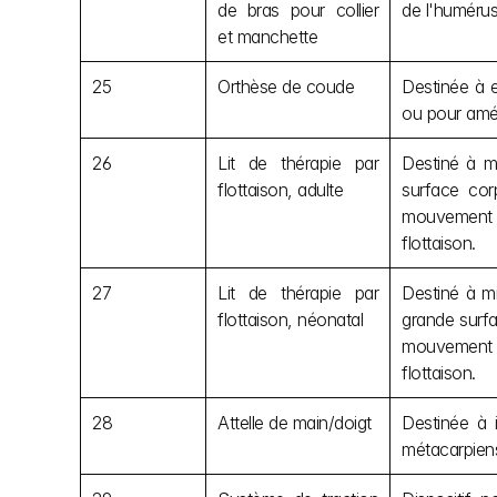
de bras pour collier 
de l'humérus
et manchette
25
Orthèse de coude
Destinée à e
ou pour amél
26
Lit de thérapie par 
Destiné à mi
flottaison, adulte
surface cor
mouvement co
flottaison.
27
Lit de thérapie par 
Destiné à mi
flottaison, néonatal
grande surfa
mouvement co
flottaison.
28
Attelle de main/doigt
Destinée à 
métacarpiens