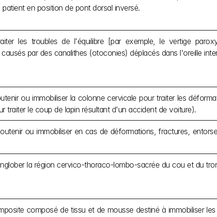
 patient en position de pont dorsal inversé.
aiter les troubles de l'équilibre [par exemple, le vertige parox
 causés par des canalithes (otoconies) déplacés dans l'oreille inte
utenir ou immobiliser la colonne cervicale pour traiter les déformat
 traiter le coup de lapin résultant d'un accident de voiture).
outenir ou immobiliser en cas de déformations, fractures, entors
nglober la région cervico-thoraco-lombo-sacrée du cou et du tro
posite composé de tissu et de mousse destiné à immobiliser les 