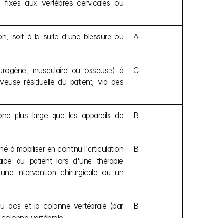
t fixés aux vertèbres cervicales ou 
, soit à la suite d'une blessure ou 
A
eurogène, musculaire ou osseuse) à 
C
veuse résiduelle du patient, via des 
ne plus large que les appareils de 
B
né à mobiliser en continu l'articulation 
B
aide du patient lors d'une thérapie 
ne intervention chirurgicale ou un 
u dos et la colonne vertébrale (par 
B
 colonne vertébrale.