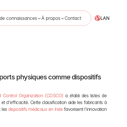
LAN
 de connaissances
À propos
Contact
pports physiques comme dispositifs 
e dispositif médical
30 avr. 2026
d Control Organization (CDSCO)
 a établi des listes de 
t d'efficacité. Cette classification aide les fabricants à 
 les 
dispositifs médicaux en Inde
 favorisent l'innovation 