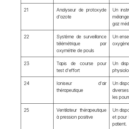
21
Analyseur de protoxyde 
Un inst
d'azote
mélange 
gaz médi
22
Système de surveillance 
Un ensem
télémétrique par 
oxygène 
oxymétrie de pouls
23
Tapis de course pour 
Un disp
test d'effort
physiolo
24
Ioniseur d'air 
Un dispo
thérapeutique
diverses
les poum
25
Ventilateur thérapeutique 
Un dispos
à pression positive
et pour 
patient.