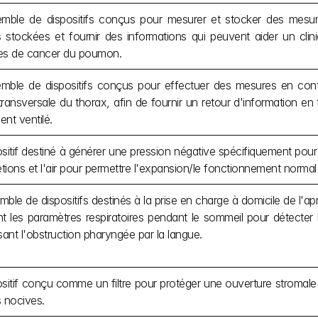
mble de dispositifs conçus pour mesurer et stocker des mesure
stockées et fournir des informations qui peuvent aider un clini
es de cancer du poumon.
mble de dispositifs conçus pour effectuer des mesures en cont
transversale du thorax, afin de fournir un retour d'information en 
ent ventilé.
sitif destiné à générer une pression négative spécifiquement pour l'as
étions et l'air pour permettre l'expansion/le fonctionnement norm
ble de dispositifs destinés à la prise en charge à domicile de l'a
ant les paramètres respiratoires pendant le sommeil pour détecte
sant l'obstruction pharyngée par la langue.
sitif conçu comme un filtre pour protéger une ouverture stromale d
 nocives.