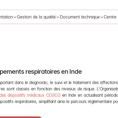
ntation
Gestion de la qualité
Document technique
Centre
uipements respiratoires en Inde
s dispositifs médicaux CDSCO en Inde pour les équipements respira
portant dans le diagnostic, le suivi et le traitement des affections
ires sont classés en fonction des niveaux de risque. L'Organisa
n des dispositifs médicaux CDSCO
 en Inde en actualisant périod
ositifs respiratoires, simplifiant ainsi le parcours réglementaire p