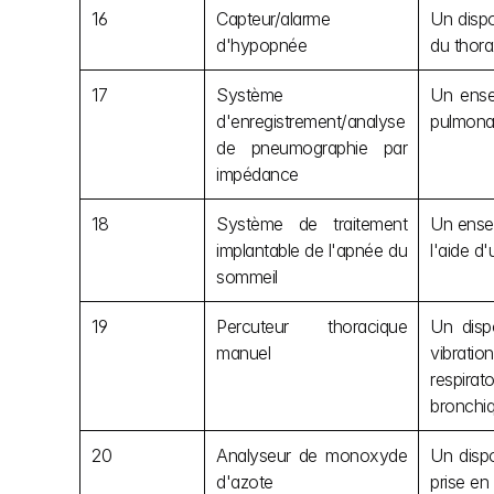
16
Capteur/alarme 
Un dispo
d'hypopnée
du thora
17
Système 
Un ensem
d'enregistrement/analyse 
pulmonai
de pneumographie par 
impédance
18
Système de traitement 
Un ensem
implantable de l'apnée du 
l'aide d
sommeil
19
Percuteur thoracique 
Un dispo
manuel
vibratio
respira
bronchiq
20
Analyseur de monoxyde 
Un dispo
d'azote
prise en