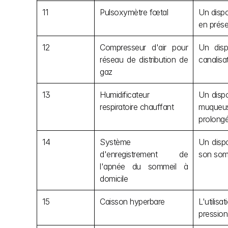
11
Pulsoxymètre fœtal
Un dispo
en prése
12
Compresseur d'air pour 
Un disp
réseau de distribution de 
canalisa
gaz
13
Humidificateur 
Un dispo
respiratoire chauffant
muqueus
prolongé
14
Système 
Un dispo
d'enregistrement de 
son somm
l'apnée du sommeil à 
domicile
15
Caisson hyperbare
L'utilis
pression