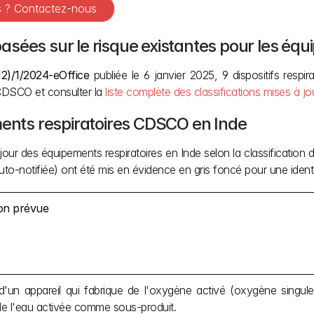
es ? Contactez-nous
 basées sur le risque existantes pour les équ
2)/1/2024-eOffice
 publiée le 6 janvier 2025, 9 dispositifs respir
la CDSCO et consulter la 
liste complète des classifications mises à jo
ments respiratoires CDSCO en Inde
jour des équipements respiratoires en Inde selon la classification
o-notifiée) ont été mis en évidence en gris foncé pour une identif
ion prévue
t d'un appareil qui fabrique de l'oxygène activé (oxygène singulet
de l'eau activée comme sous-produit.