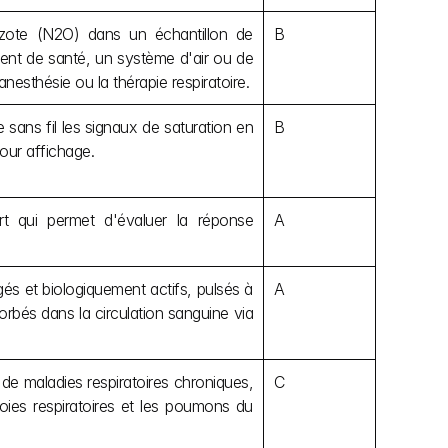
zote (N2O) dans un échantillon de 
B
nt de santé, un système d'air ou de 
anesthésie ou la thérapie respiratoire.
ans fil les signaux de saturation en 
B
our affichage.
t qui permet d'évaluer la réponse 
A
és et biologiquement actifs, pulsés à 
A
rbés dans la circulation sanguine via 
s de maladies respiratoires chroniques, 
C
oies respiratoires et les poumons du 