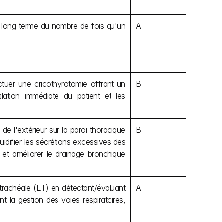
à long terme du nombre de fois qu'un 
A
ctuer une cricothyrotomie offrant un 
B
ation immédiate du patient et les 
e l'extérieur sur la paroi thoracique 
B
uidifier les sécrétions excessives des 
 et améliorer le drainage bronchique 
trachéale (ET) en détectant/évaluant 
A
a gestion des voies respiratoires, 