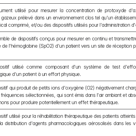
rument utilisé pour mesurer la concentration de protoxyde d'a
gazeux prélevé dans un environnement clos tel qu'un établisseme
cal comprimé, et/ou des dispositifs utilisés pour l'administration d'
ble de dispositifs conçus pour mesurer en continu et transmettre s
de l'hémoglobine (SpO2) d'un patient vers un site de réception p
ositif utilisé comme composant d'un système de test d'effor
gique d'un patient à un effort physique.
sitif qui produit de petits ions d'oxygène (O2) négativement charg
 fréquences sélectionnées, qui sont émis dans l'air ambiant et abso
ons pour produire potentiellement un effet thérapeutique.
itif utilisé pour la réhabilitation thérapeutique des patients atteint
la distribution d'agents pharmacologiques aérosolisés dans les v