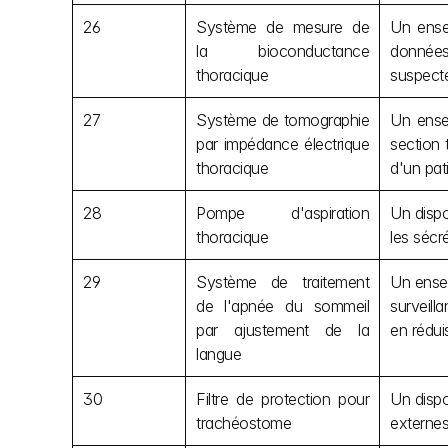
26
Système de mesure de 
Un ense
la bioconductance 
données 
thoracique
suspect
27
Système de tomographie 
Un ense
par impédance électrique 
section 
thoracique
d'un pati
28
Pompe d'aspiration 
Un dispo
thoracique
les sécr
29
Système de traitement 
Un ensem
de l'apnée du sommeil 
surveill
par ajustement de la 
en rédui
langue
30
Filtre de protection pour 
Un dispo
trachéostome
externes