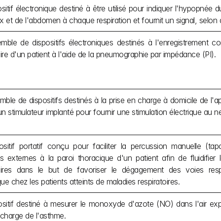
sitif électronique destiné à être utilisé pour indiquer l'hypopnée d
x et de l'abdomen à chaque respiration et fournit un signal, selon
ble de dispositifs électroniques destinés à l'enregistrement co
re d'un patient à l'aide de la pneumographie par impédance (PI).
ble de dispositifs destinés à la prise en charge à domicile de l'
'un stimulateur implanté pour fournir une stimulation électrique au 
sitif portatif conçu pour faciliter la percussion manuelle (tap
ns externes à la paroi thoracique d'un patient afin de fluidifier
toires dans le but de favoriser le dégagement des voies respir
ue chez les patients atteints de maladies respiratoires.
sitif destiné à mesurer le monoxyde d'azote (NO) dans l'air expiré 
 charge de l'asthme.