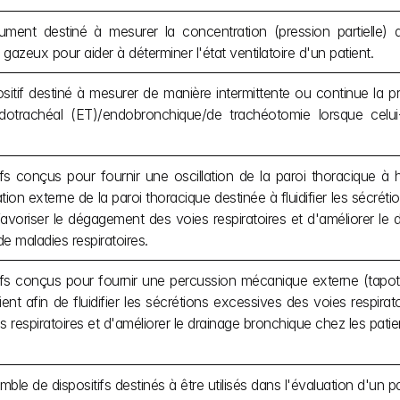
ument destiné à mesurer la concentration (pression partielle) 
gazeux pour aider à déterminer l'état ventilatoire d'un patient.
sitif destiné à mesurer de manière intermittente ou continue la pr
dotrachéal (ET)/endobronchique/de trachéotomie lorsque celui-
ifs conçus pour fournir une oscillation de la paroi thoracique
tion externe de la paroi thoracique destinée à fluidifier les sécréti
favoriser le dégagement des voies respiratoires et d'améliorer le 
de maladies respiratoires.
ifs conçus pour fournir une percussion mécanique externe (tapote
ient afin de fluidifier les sécrétions excessives des voies respirat
s respiratoires et d'améliorer le drainage bronchique chez les patien
ble de dispositifs destinés à être utilisés dans l'évaluation d'un p