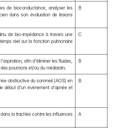
s de bioconductance, analyser les 
B
cien dans son évaluation de lésions 
inu de bio-impédance à travers une 
C
temps réel sur la fonction pulmonaire 
piration, afin d'éliminer les fluides, 
B
al des poumons et/ou du médiastin.
pnée obstructive du sommeil (AOS) en 
B
r le début d'un événement d'apnée et 
ans la trachée contre les influences 
A