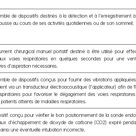
ble de dispositifs destinés à la détection et à l'enregistrement 
tousse au cours de ses activités quotidiennes ou de son sommeil.
ument chirurgical manuel portatif destiné à être utilisé pour effe
ux voies respiratoires en quelques secondes pour une ventil
es d'aspiration nécessaires.
ble de dispositifs conçus pour fournir des vibrations appliquées d
ient via un transducteur électroacoustique (l'applicateur) afin de fl
spiratoires pour favoriser le dégagement des voies respiratoires
patients atteints de maladies respiratoires.
sitif conçu pour vérifier le bon positionnement de la sonde endo
aux d'échappement de dioxyde de carbone (CO2) expiré pendant l
 ainsi une éventuelle intubation incorrecte.