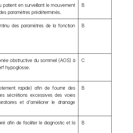
u patient en surveillant le mouvement 
B
 des paramètres prédéterminés.
ntinu des paramètres de la fonction 
B
apnée obstructive du sommeil (AOS) à 
C
nerf hypoglosse.
otement rapide) afin de fournir des 
B
 les sécrétions excessives des voies 
atoires et d'améliorer le drainage 
afin de faciliter le diagnostic et la 
B