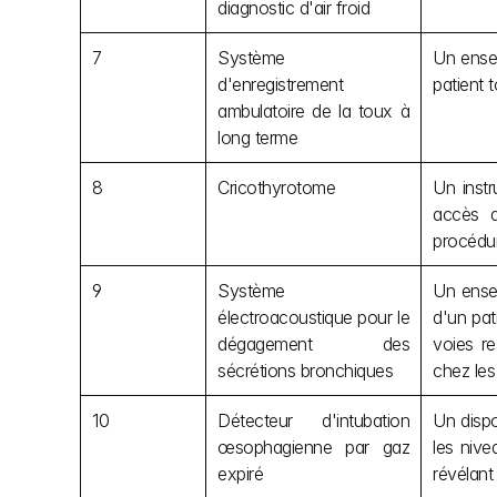
diagnostic d'air froid
7
Système 
Un ensem
d'enregistrement 
patient 
ambulatoire de la toux à 
long terme
8
Cricothyrotome
Un instr
accès a
procédur
9
Système 
Un ensem
électroacoustique pour le 
d'un pat
dégagement des 
voies re
sécrétions bronchiques
chez les 
10
Détecteur d'intubation 
Un dispo
œsophagienne par gaz 
les nive
expiré
révélant