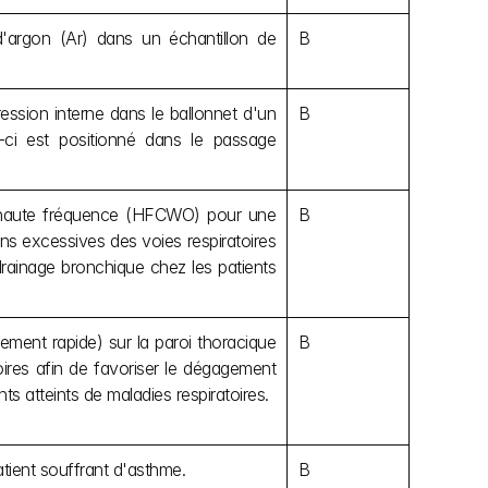
d'argon (Ar) dans un échantillon de 
B
ession interne dans le ballonnet d'un 
B
ci est positionné dans le passage 
 à haute fréquence (HFCWO) pour une 
B
ons excessives des voies respiratoires 
drainage bronchique chez les patients 
ment rapide) sur la paroi thoracique 
B
oires afin de favoriser le dégagement 
ts atteints de maladies respiratoires.
atient souffrant d'asthme.
B