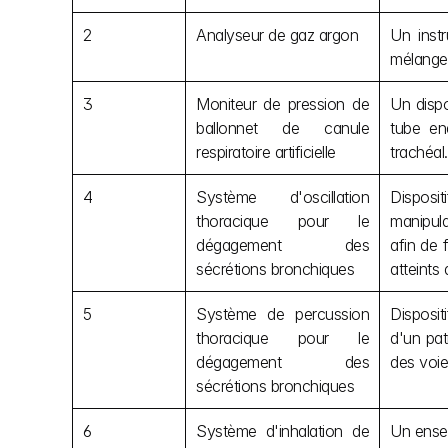
2
Analyseur de gaz argon
Un instr
mélange 
3
Moniteur de pression de 
Un dispo
ballonnet de canule 
tube en
respiratoire artificielle
trachéal.
4
Système d'oscillation 
Disposit
thoracique pour le 
manipula
dégagement des 
afin de 
sécrétions bronchiques
atteints 
5
Système de percussion 
Disposit
thoracique pour le 
d'un pat
dégagement des 
des voie
sécrétions bronchiques
6
Système d'inhalation de 
Un ensem