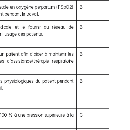
 fœtale en oxygène perpartum (FSpO2) 
B
 pendant le travail.
icale et le fournir au réseau de 
B
 l'usage des patients.
n patient afin d'aider à maintenir les 
B
d'assistance/thérapie respiratoire 
es physiologiques du patient pendant 
B
l.
 100 % à une pression supérieure à la 
C