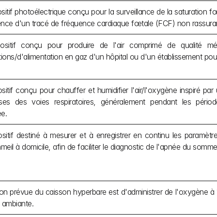
sitif photoélectrique conçu pour la surveillance de la saturation
nce d'un tracé de fréquence cardiaque fœtale (FCF) non rassurant
ositif conçu pour produire de l'air comprimé de qualité méd
tions/d'alimentation en gaz d'un hôpital ou d'un établissement pour
sitif conçu pour chauffer et humidifier l'air/l'oxygène inspiré par u
es des voies respiratoires, généralement pendant les périodes 
e.
sitif destiné à mesurer et à enregistrer en continu les paramètr
eil à domicile, afin de faciliter le diagnostic de l'apnée du sommei
ation prévue du caisson hyperbare est d'administrer de l'oxygène à
 ambiante.