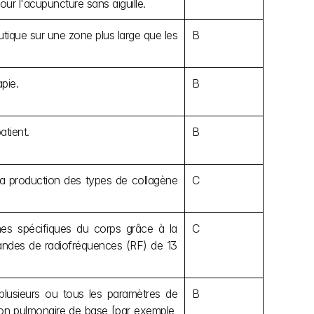
our l'acupuncture sans aiguille.
tique sur une zone plus large que les 
B
pie.
B
tient.
B
la production des types de collagène 
C
es spécifiques du corps grâce à la 
C
andes de radiofréquences (RF) de 13 
 plusieurs ou tous les paramètres de 
B
ion pulmonaire de base [par exemple, 