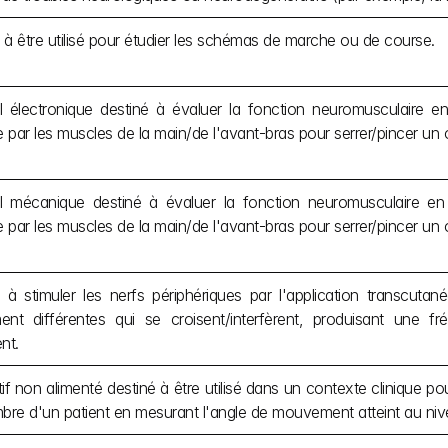
 à être utilisé pour étudier les schémas de marche ou de course.
l électronique destiné à évaluer la fonction neuromusculaire e
 par les muscles de la main/de l'avant-bras pour serrer/pincer un o
l mécanique destiné à évaluer la fonction neuromusculaire en
 par les muscles de la main/de l'avant-bras pour serrer/pincer un o
 à stimuler les nerfs périphériques par l'application transcut
ent différentes qui se croisent/interfèrent, produisant une 
nt.
tif non alimenté destiné à être utilisé dans un contexte clinique 
re d'un patient en mesurant l'angle de mouvement atteint au nivea