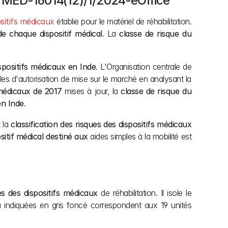
ion MED-16014(12)/1/2024-eOffice 
ositifs médicaux
 établie pour le matériel de réhabilitation. 
de chaque dispositif médical
. La 
classe de risque du 
spositifs médicaux en Inde
. L'Organisation centrale de 
contrôle des normes des médicaments (CDSCO) met en œuvre ce cadre d'évaluation structuré pour contrôler les variables d'autorisation de mise sur le marché en analysant la 
 médicaux de 2017
 mises à jour, la 
classe de risque du 
en Inde
.
 la 
classification des risques des dispositifs médicaux
sitif médical destiné aux
 aides simples à la mobilité est 
ues des dispositifs médicaux
 de réhabilitation. Il isole le 
u indiquées en gris foncé correspondent aux 19 unités 