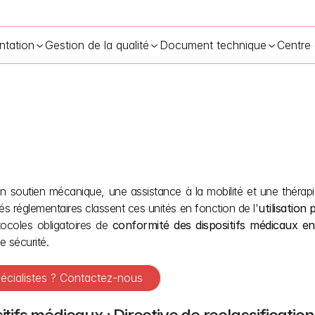
ntation
Gestion de la qualité
Document technique
Centre
 un soutien mécanique, une assistance à la mobilité et une thérap
tilisation prévue et la classification des risques des dispositifs m
ités réglementaires classent ces unités en fonction de l'
utilisation
ocoles obligatoires de 
conformité des dispositifs médicaux en
e sécurité.
écialistes ? Contactez-nous