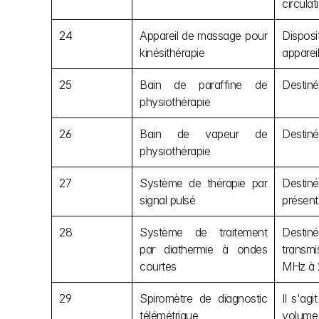
circulat
24
Appareil de massage pour 
Disposi
kinésithérapie
apparei
25
Bain de paraffine de 
Destiné
physiothérapie
26
Bain de vapeur de 
Destiné
physiothérapie
27
Système de thérapie par 
Destiné
signal pulsé
présents
28
Système de traitement 
Destiné
par diathermie à ondes 
transmi
courtes
MHz à 
29
Spiromètre de diagnostic 
Il s'ag
télémétrique
volume 