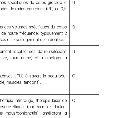
es spécifiques du corps grâce à la 
B
ndes de radiofréquences (RF) de 0,5 
ns des volumes spécifiques du corps 
B
 de haute fréquence, typiquement 2 
sus et le soulagement de la douleur.
ement localisé des douleurs/lésions 
B
ive, rhumatisme) et à améliorer la 
ntenses (ITU) à travers la peau pour 
C
ple, muscles, tendons).
érapie infrarouge, thérapie laser de 
C
osquelettiques (par exemple, douleur 
us mous/conjonctifs), améliorant la 