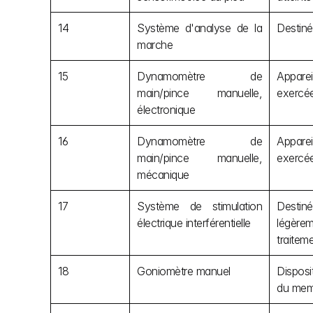
14
Système d'analyse de la 
Destiné
marche
15
Dynamomètre de 
Apparei
main/pince manuelle, 
exercée
électronique
16
Dynamomètre de 
Apparei
main/pince manuelle, 
exercée
mécanique
17
Système de stimulation 
Destiné
électrique interférentielle
légèrem
traiteme
18
Goniomètre manuel
Disposi
du memb