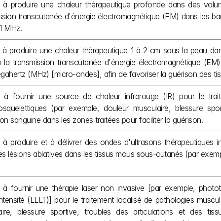
 à produire une chaleur thérapeutique profonde dans des volum
ssion transcutanée d'énergie électromagnétique (EM) dans les ba
1 MHz.
 à produire une chaleur thérapeutique 1 à 2 cm sous la peau da
 la transmission transcutanée d'énergie électromagnétique (EM)
ahertz (MHz) [micro-ondes], afin de favoriser la guérison des tis
 à fournir une source de chaleur infrarouge (IR) pour le trait
squelettiques (par exemple, douleur musculaire, blessure sport
ion sanguine dans les zones traitées pour faciliter la guérison.
 à produire et à délivrer des ondes d'ultrasons thérapeutiques i
es lésions ablatives dans les tissus mous sous-cutanés (par exem
 à fournir une thérapie laser non invasive [par exemple, phototh
ntensité (LLLT)] pour le traitement localisé de pathologies muscul
ire, blessure sportive, troubles des articulations et des tiss