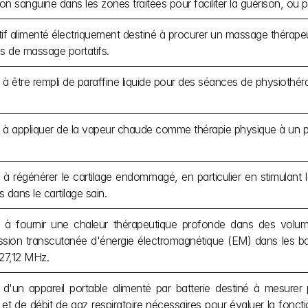
ion sanguine dans les zones traitées pour faciliter la guérison, ou p
tif alimenté électriquement destiné à procurer un massage thérapeu
ls de massage portatifs.
 à être rempli de paraffine liquide pour des séances de physiothéra
 à appliquer de la vapeur chaude comme thérapie physique à un pa
 à régénérer le cartilage endommagé, en particulier en stimulant 
 dans le cartilage sain.
 à fournir une chaleur thérapeutique profonde dans des volum
ssion transcutanée d'énergie électromagnétique (EM) dans les b
27,12 MHz.
it d'un appareil portable alimenté par batterie destiné à mesurer
et de débit de gaz respiratoire nécessaires pour évaluer la fonct