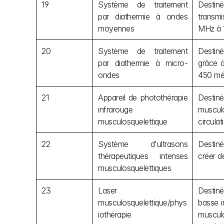
19
Système de traitement 
Destiné
par diathermie à ondes 
transmi
moyennes
MHz à 
20
Système de traitement 
Destiné
par diathermie à micro-
grâce à
ondes
450 még
21
Appareil de photothérapie 
Destiné
infrarouge 
musculo
musculosquelettique
circulat
22
Système d'ultrasons 
Destiné
thérapeutiques intenses 
créer d
musculosquelettiques
23
Laser 
Destiné
musculosquelettique/phys
basse i
iothérapie
muscula