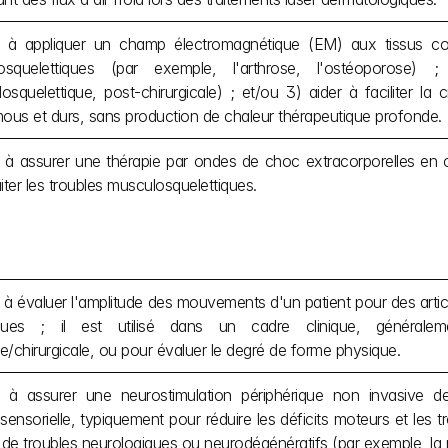
 à appliquer un champ électromagnétique (EM) aux tissus corpor
osquelettiques (par exemple, l'arthrose, l'ostéoporose) ; 
osquelettique, post-chirurgicale) ; et/ou 3) aider à faciliter la c
mous et durs, sans production de chaleur thérapeutique profonde.
 à assurer une thérapie par ondes de choc extracorporelles en 
aiter les troubles musculosquelettiques.
 à évaluer l'amplitude des mouvements d'un patient pour des arti
iques ; il est utilisé dans un cadre clinique, généraleme
e/chirurgicale, ou pour évaluer le degré de forme physique.
 à assurer une neurostimulation périphérique non invasive des 
ensorielle, typiquement pour réduire les déficits moteurs et les tro
s de troubles neurologiques ou neurodégénératifs (par exemple, la 