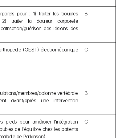
els pour : 1) traiter les troubles 
B
2) traiter la douleur corporelle 
icatrisation/guérison des lésions des 
orthopédie (OEST) électromécanique 
C
culations/membres/colonne vertébrale 
B
nt avant/après une intervention 
pieds pour améliorer l'intégration 
C
ubles de l'équilibre chez les patients 
maladie de Parkinson).