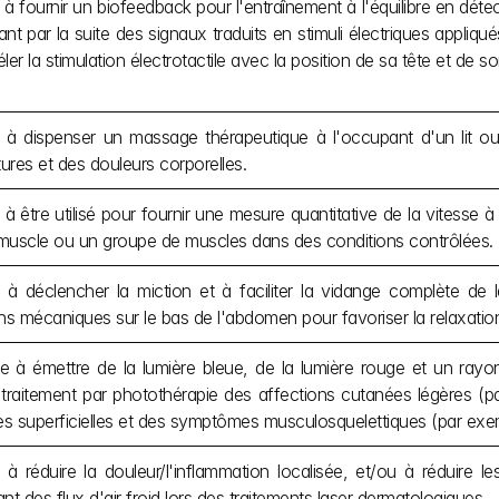
 à fournir un biofeedback pour l'entraînement à l'équilibre en dét
ant par la suite des signaux traduits en stimuli électriques appliqué
éler la stimulation électrotactile avec la position de sa tête et de 
 à dispenser un massage thérapeutique à l'occupant d'un lit ou d
ures et des douleurs corporelles.
à être utilisé pour fournir une mesure quantitative de la vitesse à laq
muscle ou un groupe de muscles dans des conditions contrôlées.
 à déclencher la miction et à faciliter la vidange complète de la
ons mécaniques sur le bas de l'abdomen pour favoriser la relaxation
e à émettre de la lumière bleue, de la lumière rouge et un rayon
 traitement par photothérapie des affections cutanées légères (par
s superficielles et des symptômes musculosquelettiques (par exem
 à réduire la douleur/l'inflammation localisée, et/ou à réduire
ant des flux d'air froid lors des traitements laser dermatologiques.