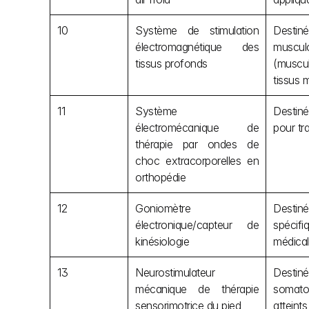
10
Système de stimulation 
Destiné
électromagnétique des 
muscul
tissus profonds
(muscul
tissus 
11
Système 
Destiné
électromécanique de 
pour tr
thérapie par ondes de 
choc extracorporelles en 
orthopédie
12
Goniomètre 
Destiné
électronique/capteur de 
spécif
kinésiologie
médical
13
Neurostimulateur 
Destiné
mécanique de thérapie 
somatos
sensorimotrice du pied
atteint