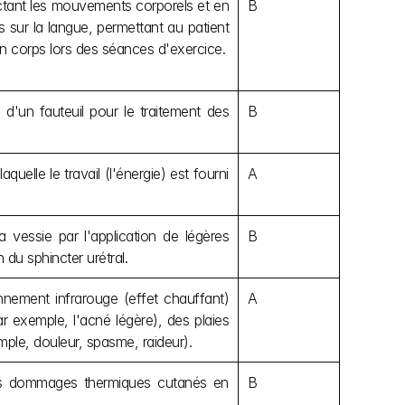
ectant les mouvements corporels et en 
B
s sur la langue, permettant au patient 
son corps lors des séances d'exercice.
'un fauteuil pour le traitement des 
B
uelle le travail (l'énergie) est fourni 
A
 vessie par l'application de légères 
B
 du sphincter urétral.
nement infrarouge (effet chauffant) 
A
 exemple, l'acné légère), des plaies 
ple, douleur, spasme, raideur).
 les dommages thermiques cutanés en 
B