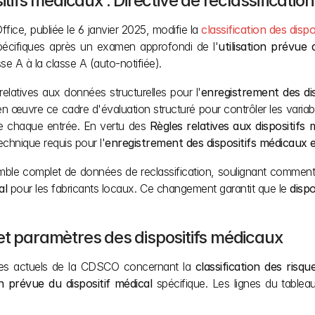
sitifs médicaux : Directive de reclassificat
ice, publiée le 6 janvier 2025, modifie la 
classification des disp
n spécifiques après un examen approfondi de l'
utilisation prévue 
se A à la classe A (auto-notifiée).
relatives aux données structurelles pour l'
enregistrement des di
e chaque entrée. En vertu des 
Règles relatives aux dispositifs
echnique requis pour l'
enregistrement des dispositifs médicaux 
emble complet de données de reclassification, soulignant comment
al
 pour les fabricants locaux. Ce changement garantit que le 
dispo
et paramètres des dispositifs médicaux 
es actuels de la CDSCO concernant la 
classification des risq
on prévue du dispositif médical
 spécifique. Les lignes du tablea