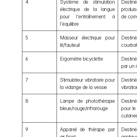
4
Système de stimulation 
Destiné
électrique de la langue 
produis
pour l'entraînement à 
de corr
l'équilibre
5
Masseur électrique pour 
Destiné
lit/fauteuil
courbat
6
Ergomètre bicyclette
Destiné 
par un 
7
Stimulateur vibratoire pour 
Destiné
la vidange de la vessie
vibrati
8
Lampe de photothérapie 
Destiné
bleue/rouge/infrarouge
pour le
cutanée
9
Appareil de thérapie par 
Destiné
air froid
appliqu