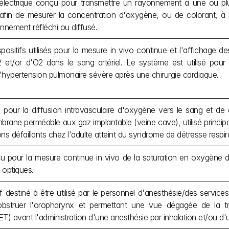
oélectrique conçu pour transmettre un rayonnement à une ou pl
 afin de mesurer la concentration d'oxygène, ou de colorant, à l
nnement réfléchi ou diffusé.
ositifs utilisés pour la mesure in vivo continue et l'affichage d
2 et/or d'O2 dans le sang artériel. Le système est utilisé pour l
d'hypertension pulmonaire sévère après une chirurgie cardiaque.
u pour la diffusion intravasculaire d'oxygène vers le sang et d
brane perméable aux gaz implantable (veine cave), utilisé princi
 défaillants chez l'adulte atteint du syndrome de détresse respira
u pour la mesure continue in vivo de la saturation en oxygène d
s optiques.
tif destiné à être utilisé par le personnel d'anesthésie/des servic
obstruer l'oropharynx et permettant une vue dégagée de la tra
T) avant l'administration d'une anesthésie par inhalation et/ou d'u