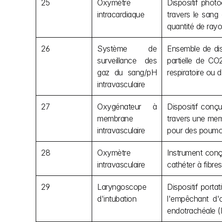
25
Oxymètre 
Dispositif phot
intracardiaque
travers le sang
quantité de rayo
26
Système de 
Ensemble de disp
surveillance des 
partielle de CO
gaz du sang/pH 
respiratoire ou 
intravasculaire
27
Oxygénateur à 
Dispositif conç
membrane 
travers une mem
intravasculaire
pour des poumons
28
Oxymètre 
Instrument conç
intravasculaire
cathéter à fibre
29
Laryngoscope 
Dispositif porta
d'intubation
l'empêchant d'
endotrachéale (E