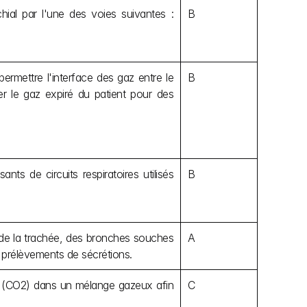
ial par l'une des voies suivantes : 
B
permettre l'interface des gaz entre le 
B
nner le gaz expiré du patient pour des 
s de circuits respiratoires utilisés 
B
 de la trachée, des bronches souches 
A
e prélèvements de sécrétions.
e (CO2) dans un mélange gazeux afin 
C