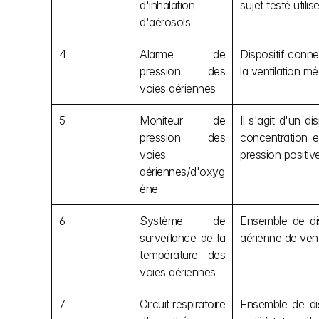
d'inhalation 
sujet testé utilis
d'aérosols
4
Alarme de 
Dispositif conne
pression des 
la ventilation m
voies aériennes
5
Moniteur de 
Il s'agit d'un d
pression des 
concentration e
voies 
pression positive
aériennes/d'oxyg
ène
6
Système de 
Ensemble de dis
surveillance de la 
aérienne de venti
température des 
voies aériennes
7
Circuit respiratoire 
Ensemble de dis