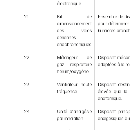
électronique
21
Kit de 
Ensemble de disp
dimensionnement 
pour déterminer 
des voies 
(lumières bronch
aériennes 
endobronchiques
22
Mélangeur de 
Dispositif méca
gaz respiratoire 
adaptées à la res
hélium/oxygène
23
Ventilateur haute 
Dispositif desti
fréquence
élevée que la 
anatomique.
24
Unité d'analgésie 
Dispositif prin
par inhalation
analgésiques à i