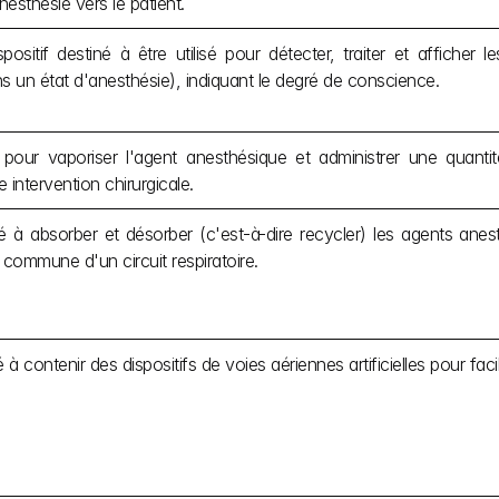
nesthésie vers le patient.
ispositif destiné à être utilisé pour détecter, traiter et afficher 
s un état d'anesthésie), indiquant le degré de conscience.
isé pour vaporiser l'agent anesthésique et administrer une quanti
 intervention chirurgicale.
né à absorber et désorber (c'est-à-dire recycler) les agents anesth
e commune d'un circuit respiratoire.
 à contenir des dispositifs de voies aériennes artificielles pour faci