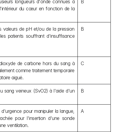
usieurs longueurs d'onde connues à 
B
'intérieur du cœur en fonction de la 
es valeurs de pH et/ou de la pression 
B
es patients souffrant d'insuffisance 
e dioxyde de carbone hors du sang à 
C
palement comme traitement temporaire 
toire aiguë.
u sang veineux (SvO2) à l'aide d'un 
B
es d'urgence pour manipuler la langue, 
A
chée pour l'insertion d'une sonde 
ne ventilation.