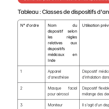
Tableau : Classes de dispositifs d'a
N° d'ordre
Nom du 
Utilisation pré
dispositif selon 
les règles 
relatives aux 
dispositifs 
médicaux en 
Inde
1
Appareil 
Dispositif médi
d'anesthésie
d'inhalation dans
2
Masque facial 
Dispositif flexi
pour aérosol
mélange des deu
3
Moniteur 
Il s'agit d'un d