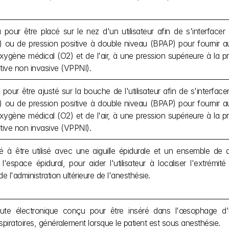
 pour être placé sur le nez d'un utilisateur afin de s'interfacer
 ou de pression positive à double niveau (BPAP) pour fournir aux 
oxygène médical (O2) et de l'air, à une pression supérieure à la p
tive non invasive (VPPNI).
 pour être ajusté sur la bouche de l'utilisateur afin de s'interfac
 ou de pression positive à double niveau (BPAP) pour fournir aux 
oxygène médical (O2) et de l'air, à une pression supérieure à la p
tive non invasive (VPPNI).
né à être utilisé avec une aiguille épidurale et un ensemble de d
l'espace épidural, pour aider l'utilisateur à localiser l'extrémité
e l'administration ultérieure de l'anesthésie.
oute électronique conçu pour être inséré dans l'œsophage d'un
spiratoires, généralement lorsque le patient est sous anesthésie.