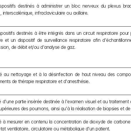
positifs destinés à administrer un bloc nerveux du plexus brach
 interscalénique, infraclaviculaire ou axillaire.
ositifs destinés à être intégrés dans un circuit respiratoire pour 
oire et un dispositif de surveillance respiratoire afin d'échantillo
sion, de débit et/ou d'analyse de gaz.
né au nettoyage et à la désinfection de haut niveau des composant
ents de thérapie respiratoire et d'anesthésie.
d'une partie insérée destinée à l'examen visuel et au traitement
upérieures des poumons, ainsi qu'à la réalisation de biopsies et d
iné à mesurer en contenu la concentration de dioxyde de carbon
tat ventilatoire, circulatoire ou métabolique d'un patient.