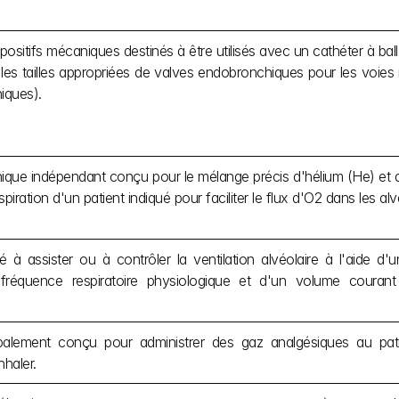
ositifs mécaniques destinés à être utilisés avec un cathéter à ballo
les tailles appropriées de valves endobronchiques pour les voies r
iques).
nique indépendant conçu pour le mélange précis d'hélium (He) et 
piration d'un patient indiqué pour faciliter le flux d'O2 dans les alvéo
né à assister ou à contrôler la ventilation alvéolaire à l'aide d
fréquence respiratoire physiologique et d'un volume courant 
cipalement conçu pour administrer des gaz analgésiques au pat
nhaler.