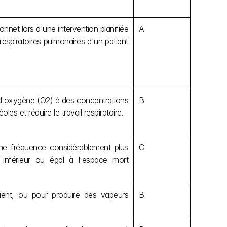
nnet lors d'une intervention planifiée 
A
espiratoires pulmonaires d'un patient 
d'oxygène (O2) à des concentrations 
B
les et réduire le travail respiratoire.
'une fréquence considérablement plus 
C
inférieur ou égal à l'espace mort 
ient, ou pour produire des vapeurs 
B