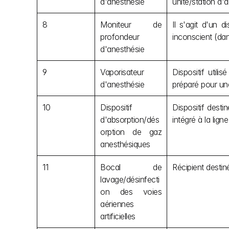
d'anesthésie
unité/station d'a
8
Moniteur de 
Il s'agit d'un d
profondeur 
inconscient (dan
d'anesthésie
9
Vaporisateur 
Dispositif util
d'anesthésie
préparé pour une
10
Dispositif 
Dispositif desti
d'absorption/dés
intégré à la lign
orption de gaz 
anesthésiques
11
Bocal de 
Récipient destiné
lavage/désinfecti
on des voies 
aériennes 
artificielles