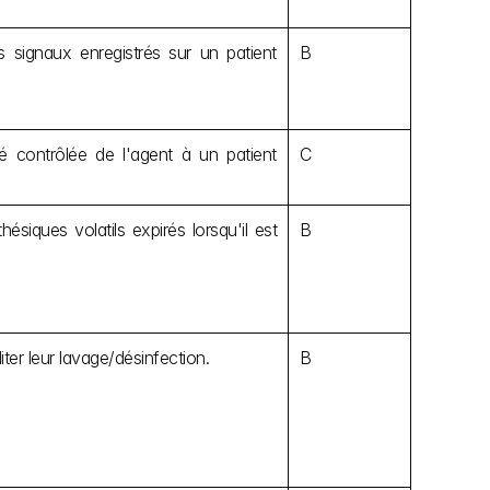
les signaux enregistrés sur un patient 
B
té contrôlée de l'agent à un patient 
C
ésiques volatils expirés lorsqu'il est 
B
liter leur lavage/désinfection.
B