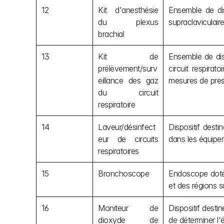
12
Kit d'anesthésie 
Ensemble de dis
du plexus 
supraclaviculaire,
brachial
13
Kit de 
Ensemble de disp
prélèvement/surv
circuit respirat
eillance des gaz 
mesures de pres
du circuit 
respiratoire
14
Laveur/désinfect
Dispositif desti
eur de circuits 
dans les équipem
respiratoires
15
Bronchoscope
Endoscope doté 
et des régions s
16
Moniteur de 
Dispositif dest
dioxyde de 
de déterminer l'é