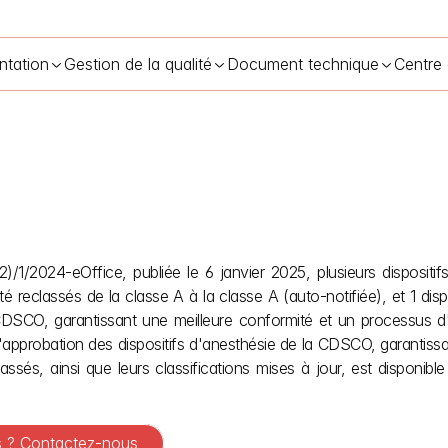
ntation
Gestion de la qualité
Document technique
Centre
1/2024-eOffice, publiée le 6 janvier 2025, plusieurs dispositifs m
gistrement et de la classification des dispositifs médicaux d’anesth
é reclassés de la classe A à la classe A (auto-notifiée), et 1 disp
CDSCO, garantissant une meilleure conformité et un processus d'a
'approbation des dispositifs d'anesthésie de la CDSCO, garantissan
classés, ainsi que leurs classifications mises à jour, est disponi
es ? Contactez-nous