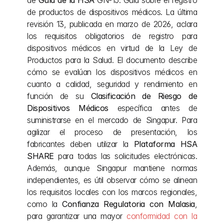
de 
Guía de la HSA
 GN-15: Guía sobre el registro 
de productos de dispositivos médicos. La última 
revisión 13, publicada en marzo de 2026, aclara 
los requisitos obligatorios de registro para 
dispositivos médicos en virtud de la Ley de 
Productos para la Salud. El documento describe 
cómo se evalúan los dispositivos médicos en 
cuanto a calidad, seguridad y rendimiento en 
función de su 
Clasificación de Riesgo de 
Dispositivos Médicos
 específica antes de 
suministrarse en el mercado de Singapur. Para 
agilizar el proceso de presentación, los 
fabricantes deben utilizar la 
Plataforma HSA 
SHARE
 para todas las solicitudes electrónicas. 
Además, aunque Singapur mantiene normas 
independientes, es útil observar cómo se alinean 
los requisitos locales con los marcos regionales, 
como la 
Confianza Regulatoria con Malasia
, 
para garantizar una mayor 
conformidad con la 