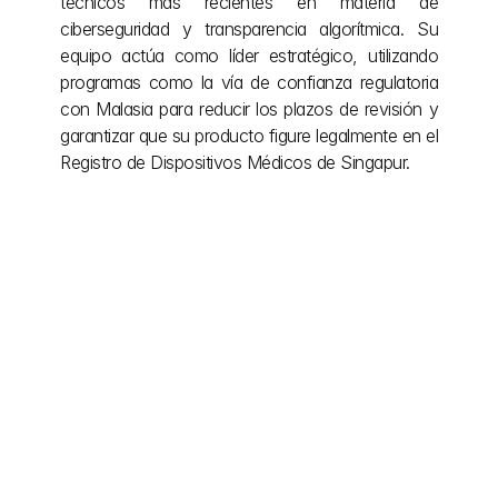
técnicos más recientes en materia de 
ciberseguridad y transparencia algorítmica. Su 
equipo actúa como líder estratégico, utilizando 
programas como la vía de confianza regulatoria 
con Malasia para reducir los plazos de revisión y 
garantizar que su producto figure legalmente en el 
Registro de Dispositivos Médicos de Singapur.
Otras publicaciones
Even after the project is complete, we remain by 
your side, providing ongoing support and 
adjustments as needed.
explora más
10 jul 2026
Registro de dispositivos 
médicos en Tailandia y la vía 
de la FDA tailandesa