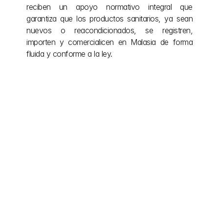
reciben un apoyo normativo integral que 
garantiza que los productos sanitarios, ya sean 
nuevos o reacondicionados, se registren, 
importen y comercialicen en Malasia de forma 
fluida y conforme a la ley.
Otras publicaciones
Even after the project is complete, we remain by 
your side, providing ongoing support and 
adjustments as needed.
explora más
10 jul 2026
Registro de dispositivos 
médicos en Tailandia y la vía 
de la FDA tailandesa