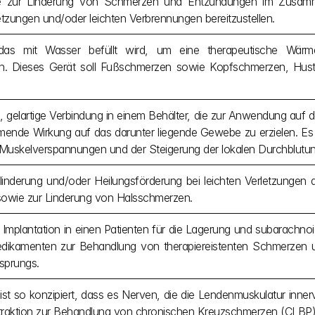
e zur Linderung von Schmerzen und Entzündungen im Zusamm
zungen und/oder leichten Verbrennungen bereitzustellen.
das mit Wasser befüllt wird, um eine therapeutische Wärme
llen. Dieses Gerät soll Fußschmerzen sowie Kopfschmerzen, Hus
le, gelartige Verbindung in einem Behälter, die zur Anwendung auf 
ende Wirkung auf das darunter liegende Gewebe zu erzielen. Es 
uskelverspannungen und der Steigerung der lokalen Durchblutung
inderung und/oder Heilungsförderung bei leichten Verletzungen
owie zur Linderung von Halsschmerzen.
 Implantation in einen Patienten für die Lagerung und subarachnoi
edikamenten zur Behandlung von therapiereistenten Schmerzen u
rsprungs.
t so konzipiert, dass es Nerven, die die Lendenmuskulatur innervier
raktion zur Behandlung von chronischen Kreuzschmerzen (CLBP)