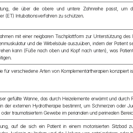
htung, die über die obere und untere Zahnreihe passt, um 
er (ET) Intubationsverfahren zu schützen.
 Rahmen mit einer neigbaren Tischplattform zur Unterstützung des 
enmuskulatur und die Wirbelsäule auszuüben, indem der Patient s
ehen kann (Füße nach oben und Kopf nach unten), was Patienten
tigen.
ie für verschiedene Arten von Komplementärtherapien konzipiert is
ser gefüllte Wanne, das durch Heizelemente erwärmt und durch Rü
 der externen Hydrotherapie bestimmt, um Schmerzen oder Juckr
oder traumatisiertem Gewebe im perianalen und perinealen Bereic
tung, auf die sich ein Patient in einem motorisierten Sitzbad z