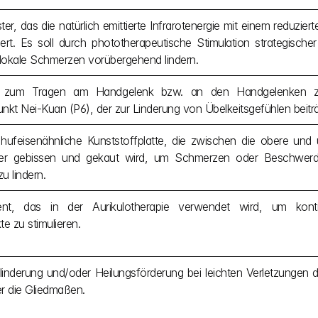
ter, das die natürlich emittierte Infrarotenergie mit einem reduzie
tiert. Es soll durch phototherapeutische Stimulation strategisch
 lokale Schmerzen vorübergehend lindern.
t zum Tragen am Handgelenk bzw. an den Handgelenken z
nkt Nei-Kuan (P6), der zur Linderung von Übelkeitsgefühlen beiträ
hufeisenähnliche Kunststoffplatte, die zwischen die obere und 
er gebissen und gekaut wird, um Schmerzen oder Beschwerden
u lindern.
ent, das in der Aurikulotherapie verwendet wird, um kont
e zu stimulieren.
inderung und/oder Heilungsförderung bei leichten Verletzungen
r die Gliedmaßen.