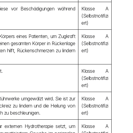
diese vor Beschädigungen während 
Klasse A 
(Selbstnotifizi
ert)
Körpers eines Patienten, um Zugkraft 
Klasse A 
einen gesamten Körper in Rückenlage 
(Selbstnotifizi
 hilft, Rückenschmerzen zu lindern 
ert)
t.
Klasse A 
(Selbstnotifizi
ert)
hrwerke umgewälzt wird. Sie ist zur 
Klasse A 
eiz zu lindern und die Heilung von 
(Selbstnotifizi
h zu beschleunigen.
ert)
ur externen Hydrotherapie setzt, um 
Klasse A 