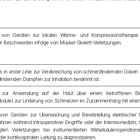
von Geräten zur lokalen Wärme- und Kompressionstherapie 
r Beschwerden infolge von Muskel-Skelett-Verletzungen.
as in erster Linie zur Verabreichung von schmerzlindernden Gasen
indernden Dämpfen zur Inhalation bestimmt ist.
 zur Anwendung auf der Haut über einem betroffenen Bere
säule) zur Linderung von Schmerzen im Zusammenhang mit einem
von Geräten zur Überwachung und Bereitstellung elektrischer R
hnen während intraoperativer Eingriffe oder der Intensivmedizin,
igten Verletzungen bei instrumentierten Wirbelsäulenoperatio
er kortikospinalen Leitung zu diagnostizieren.