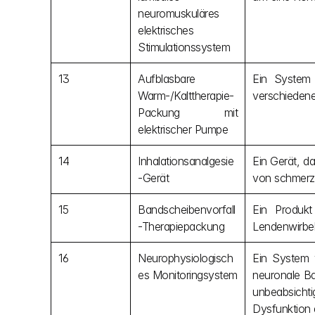
neuromuskuläres 
elektrisches 
Stimulationssystem
13
Aufblasbare 
Ein System 
Warm-/Kalttherapie-
verschiedene
Packung mit 
elektrischer Pumpe
14
Inhalationsanalgesie
Ein Gerät, d
-Gerät
von schmerzl
15
Bandscheibenvorfall
Ein Produkt
-Therapiepackung
Lendenwirbel
16
Neurophysiologisch
Ein System 
es Monitoringsystem
neuronale Ba
unbeabsicht
Dysfunktion d