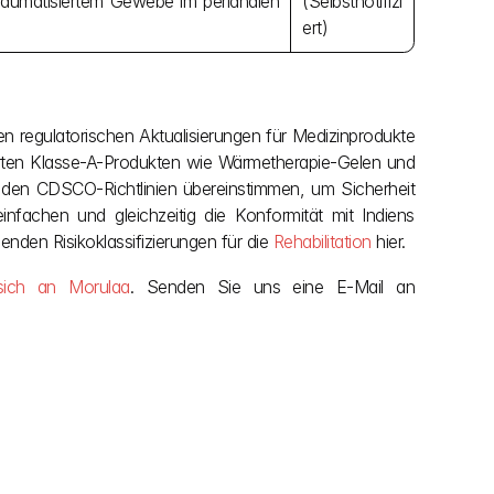
aumatisiertem Gewebe im perianalen 
(Selbstnotifizi
ert)
n regulatorischen Aktualisierungen für Medizinprodukte 
ierten Klasse-A-Produkten wie Wärmetherapie-Gelen und 
t den CDSCO-Richtlinien übereinstimmen, um Sicherheit 
infachen und gleichzeitig die Konformität mit Indiens 
den Risikoklassifizierungen für die 
Rehabilitation
 hier.
ich an Morulaa
. Senden Sie uns eine E-Mail an 
mehr entdecken