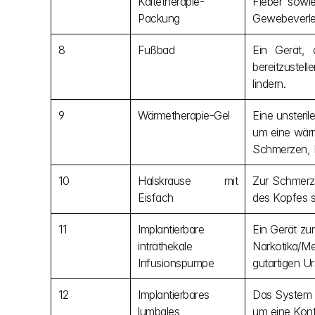
Kältetherapie-
Fieber sowi
Packung
Gewebeverlet
8
Fußbad
Ein Gerät, 
bereitzuste
lindern.
9
Wärmetherapie-Gel
Eine unsteri
um eine wärm
Schmerzen, M
10
Halskrause mit 
Zur Schmerzl
Eisfach
des Kopfes s
11
Implantierbare 
Ein Gerät zur
intrathekale 
Narkotika/M
Infusionspumpe
gutartigen U
12
Implantierbares 
Das System is
lumbales 
um eine Kont