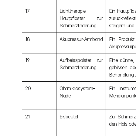
17
Lichttherapie-
Ein Hautpflas
Hautpflaster zur 
zurückreflek
Schmerzlinderung
steigern und
18
Akupressur-Armband
Ein Produk
Akupressurpu
19
Aufbeisspolster zur 
Eine dünne, 
Schmerzlinderung
gebissen od
Behandlung z
20
Ohrmikrosystem-
Ein Instrum
Nadel
Meridianpunkt
21
Eisbeutel
Zur Schmerzl
den Hals ode