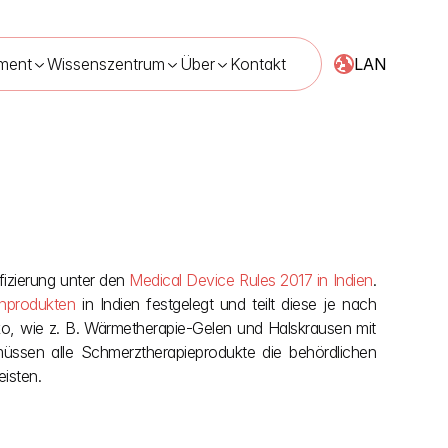
LAN
ment
Wissenszentrum
Über
Kontakt
ndlung in Indien
02.05.2026
izierung unter den 
Medical Device Rules 2017 in Indien
. 
inprodukten
 in Indien festgelegt und teilt diese je nach 
iko, wie z. B. Wärmetherapie-Gelen und Halskrausen mit 
müssen alle Schmerztherapieprodukte die behördlichen 
isten.