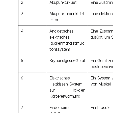
2
Akupunktur-Set
Eine Zusamme
3
Akupunkturpunktdet
Eine elektro
ektor
4
Analgetisches 
Eine Zusamme
elektrisches 
ausübt, um S
Rückenmarksstimula
tionssystem
5
Kryoanalgesie-Gerät
Ein Gerät zu
postoperativ
6
Elektrisches 
Ein System v
Heizkissen-System 
von Muskel-
zur lokalen 
Körpererwärmung
7
Endotherme 
Ein Produkt,