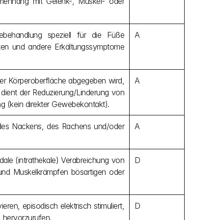
enhang mit Gelenk-, Muskel- oder 
behandlung speziell für die Füße 
A
ten und andere Erkältungssymptome 
der Körperoberfläche abgegeben wird, 
A
dient der Reduzierung/Linderung von 
 (kein direkter Gewebekontakt).
 des Nackens, des Rachens und/oder 
A
dale (intrathekale) Verabreichung von 
D
nd Muskelkrämpfen bösartigen oder 
en, episodisch elektrisch stimuliert, 
D
 hervorzurufen.