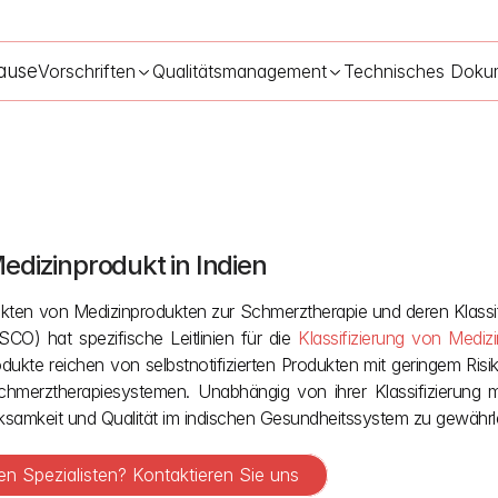
ause
Vorschriften
Qualitätsmanagement
Technisches Doku
edizinprodukt in Indien
en und CDSCO-Registrierung für Medizinprodukte zur Schmerzbeha
pekten von Medizinprodukten zur Schmerztherapie und deren Klassif
O) hat spezifische Leitlinien für die 
Klassifizierung von Mediz
odukte reichen von selbstnotifizierten Produkten mit geringem Ris
n Schmerztherapiesystemen. Unabhängig von ihrer Klassifizierung 
samkeit und Qualität im indischen Gesundheitssystem zu gewährle
n Spezialisten? Kontaktieren Sie uns