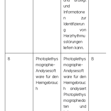
und anzeigt 
und 
Informatione
n zur 
Identifizierun
g von 
Herzrhythmu
sstörungen 
liefern kann.
8
Photoplethys
Photoplethys
B
mographie-
mographie-
Analysesoft
Analysesoft
ware für den 
ware für den 
Heimgebrauc
Heimgebrauc
h
h analysiert 
Photoplethys
mographieda
ten und 