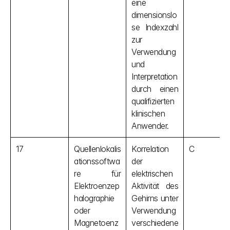
eine 
dimensionslo
se Indexzahl 
zur 
Verwendung 
und 
Interpretation 
durch einen 
qualifizierten 
klinischen 
Anwender.
17
Quellenlokalis
Korrelation 
C
ationssoftwa
der 
re für 
elektrischen 
Elektroenzep
Aktivität des 
halographie 
Gehirns unter 
oder 
Verwendung 
Magnetoenz
verschiedene