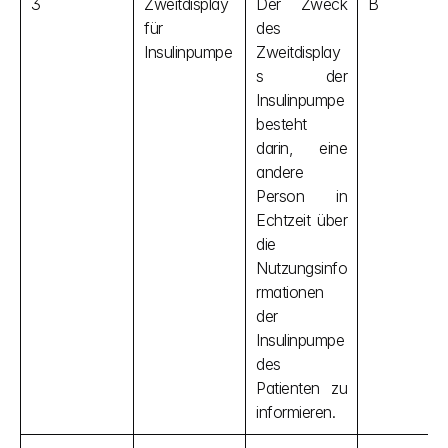
3
Zweitdisplay 
Der Zweck 
B
für 
des 
Insulinpumpe
Zweitdisplay
s der 
Insulinpumpe 
besteht 
darin, eine 
andere 
Person in 
Echtzeit über 
die 
Nutzungsinfo
rmationen 
der 
Insulinpumpe 
des 
Patienten zu 
informieren.