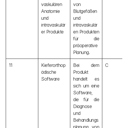
vaskulären 
von 
Anatomie 
Blutgefäßen 
und 
und 
intravaskulär
intravaskulär
er Produkte
en Produkten 
für die 
präoperative 
Planung.
11
Kieferorthop
Bei dem 
C
ädische 
Produkt 
Software
handelt es 
sich um eine 
Software, 
die für die 
Diagnose 
und 
Behandlungs
planung von 