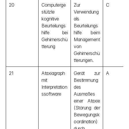
20
Computerge
Zur 
C
stützte 
Verwendung 
kognitive 
als 
Beurteilungs
Beurteilungs
hilfe bei 
hilfe beim 
Gehirnerschü
Management 
tterung
von 
Gehirnerschü
tterungen.
21
Ataxiagraph 
Gerät zur 
A
mit 
Bestimmung 
Interpretation
des 
ssoftware
Ausmaßes 
einer Ataxie 
(Störung der 
Bewegungsk
oordination) 
durch 