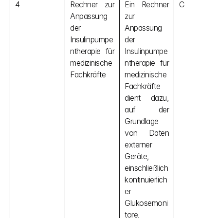
4
Rechner zur 
Ein Rechner 
C
Anpassung 
zur 
der 
Anpassung 
Insulinpumpe
der 
ntherapie für 
Insulinpumpe
medizinische 
ntherapie für 
Fachkräfte
medizinische 
Fachkräfte 
dient dazu, 
auf der 
Grundlage 
von Daten 
externer 
Geräte, 
einschließlich 
kontinuierlich
er 
Glukosemoni
tore, 