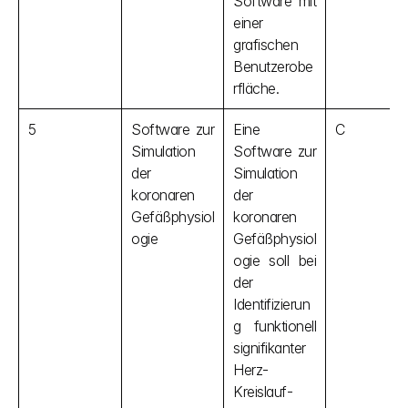
Software mit 
einer 
grafischen 
Benutzerobe
rfläche.
5
Software zur 
Eine 
C
Simulation 
Software zur 
der 
Simulation 
koronaren 
der 
Gefäßphysiol
koronaren 
ogie
Gefäßphysiol
ogie soll bei 
der 
Identifizierun
g funktionell 
signifikanter 
Herz-
Kreislauf-