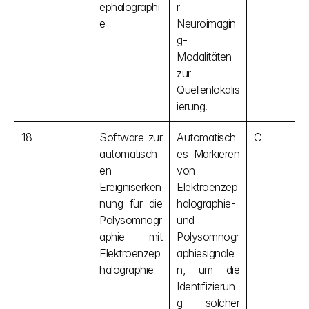
ephalographi
r 
e
Neuroimagin
g-
Modalitäten 
zur 
Quellenlokalis
ierung.
18
Software zur 
Automatisch
C
automatisch
es Markieren 
en 
von 
Ereigniserken
Elektroenzep
nung für die 
halographie- 
Polysomnogr
und 
aphie mit 
Polysomnogr
Elektroenzep
aphiesignale
halographie
n, um die 
Identifizierun
g solcher 