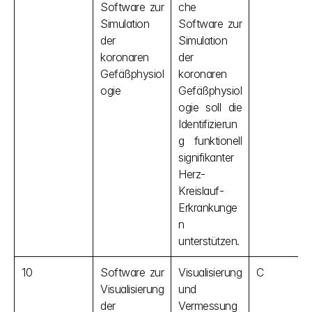
Software zur 
che 
Simulation 
Software zur 
der 
Simulation 
koronaren 
der 
Gefäßphysiol
koronaren 
ogie
Gefäßphysiol
ogie soll die 
Identifizierun
g funktionell 
signifikanter 
Herz-
Kreislauf-
Erkrankunge
n 
unterstützen.
10
Software zur 
Visualisierung 
C
Visualisierung 
und 
der 
Vermessung 