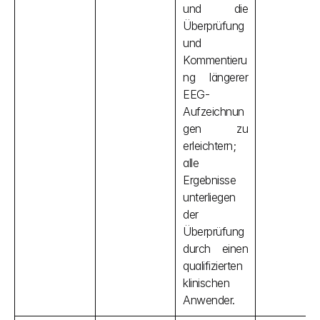
und die 
Überprüfung 
und 
Kommentieru
ng längerer 
EEG-
Aufzeichnun
gen zu 
erleichtern; 
alle 
Ergebnisse 
unterliegen 
der 
Überprüfung 
durch einen 
qualifizierten 
klinischen 
Anwender.