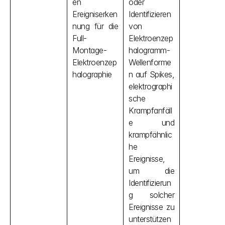
en 
oder 
Ereigniserken
Identifizieren 
nung für die 
von 
Full-
Elektroenzep
Montage-
halogramm-
Elektroenzep
Wellenforme
halographie
n auf Spikes, 
elektrographi
sche 
Krampfanfäll
e und 
krampfähnlic
he 
Ereignisse, 
um die 
Identifizierun
g solcher 
Ereignisse zu 
unterstützen 