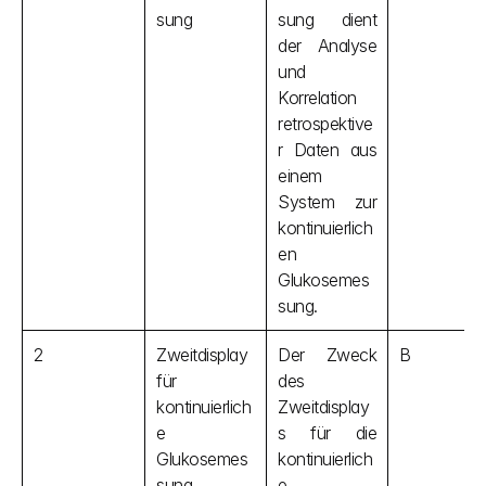
sung
sung dient 
der Analyse 
und 
Korrelation 
retrospektive
r Daten aus 
einem 
System zur 
kontinuierlich
en 
Glukosemes
sung.
2
Zweitdisplay 
Der Zweck 
B
für 
des 
kontinuierlich
Zweitdisplay
e 
s für die 
Glukosemes
kontinuierlich
sung
e 