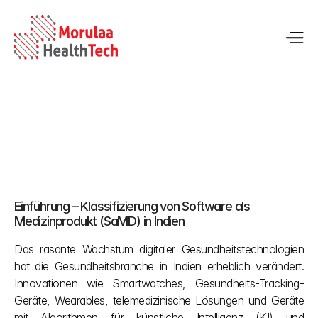
CDSCO-Medizinprodukteklassifizierung in Indien: Software 
als Medizinprodukt (SaMD)
Einführung – Klassifizierung von Software als 
02.05.2026
Medizinprodukt (SaMD) in Indien
Das rasante Wachstum digitaler Gesundheitstechnologien 
hat die Gesundheitsbranche in Indien erheblich verändert. 
Innovationen wie Smartwatches, Gesundheits-Tracking-
Geräte, Wearables, telemedizinische Lösungen und Geräte 
mit Algorithmen für künstliche Intelligenz (KI) und 