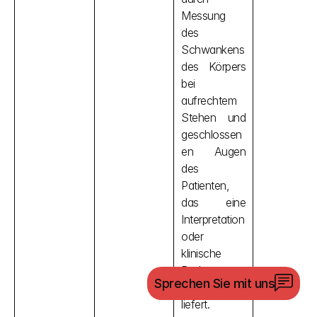
Messung 
des 
Schwankens 
des Körpers 
bei 
aufrechtem 
Stehen und 
geschlossen
en Augen 
des 
Patienten, 
das eine 
Interpretation 
oder 
klinische 
Bedeutung 
Sprechen Sie mit uns
der Messung 
liefert.