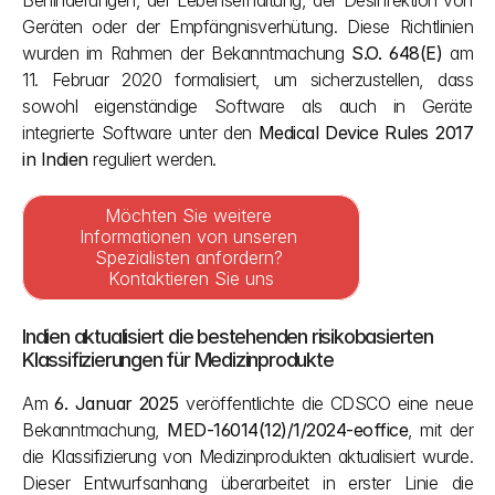
Behinderungen, der Lebenserhaltung, der Desinfektion von 
Geräten oder der Empfängnisverhütung. Diese Richtlinien 
wurden im Rahmen der Bekanntmachung 
S.O. 648(E)
 am 
11. Februar 2020 formalisiert, um sicherzustellen, dass 
sowohl eigenständige Software als auch in Geräte 
integrierte Software unter den 
Medical Device Rules 2017 
in Indien
 reguliert werden.
Möchten Sie weitere 
Informationen von unseren 
Spezialisten anfordern? 
Kontaktieren Sie uns
Indien aktualisiert die bestehenden risikobasierten 
Klassifizierungen für Medizinprodukte
Am 
6. Januar 2025
 veröffentlichte die CDSCO eine neue 
Bekanntmachung, 
MED-16014(12)/1/2024-eoffice
, mit der 
die Klassifizierung von Medizinprodukten aktualisiert wurde. 
Dieser Entwurfsanhang überarbeitet in erster Linie die 