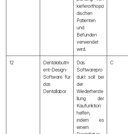
kieferorthopä
dischen 
Patienten 
und 
Befunden 
verwendet 
wird.
12
Dentalabutm
Das 
C
ent-Design-
Softwarepro
Software für 
dukt soll bei 
das 
der 
Dentallabor
Wiederherste
llung der 
Kaufunktion 
helfen, 
indem es 
einem 