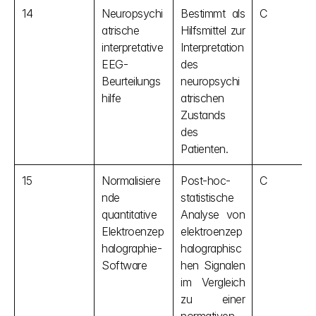
14
Neuropsychi
Bestimmt als 
C
atrische 
Hilfsmittel zur 
interpretative 
Interpretation 
EEG-
des 
Beurteilungs
neuropsychi
hilfe
atrischen 
Zustands 
des 
Patienten.
15
Normalisiere
Post-hoc-
C
nde 
statistische 
quantitative 
Analyse von 
Elektroenzep
elektroenzep
halographie-
halographisc
Software
hen Signalen 
im Vergleich 
zu einer 