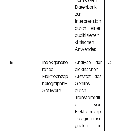
normativen 
Datenbank 
zur 
Interpretation 
durch einen 
qualifizierten 
klinischen 
Anwender.
16
Indexgenerie
Analyse der 
C
rende 
elektrischen 
Elektroenzep
Aktivität des 
halographie-
Gehirns 
Software
durch 
Transformati
on von 
Elektroenzep
halogrammsi
gnalen in 