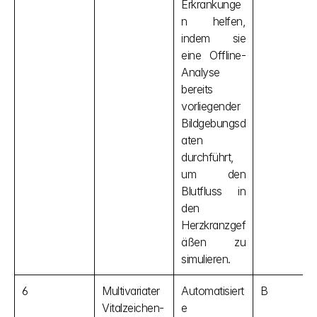
Erkrankunge
n helfen, 
indem sie 
eine Offline-
Analyse 
bereits 
vorliegender 
Bildgebungsd
aten 
durchführt, 
um den 
Blutfluss in 
den 
Herzkranzgef
äßen zu 
simulieren.
6
Multivariater 
Automatisiert
B
Vitalzeichen-
e 