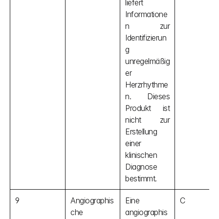
liefert 
Informatione
n zur 
Identifizierun
g 
unregelmäßig
er 
Herzrhythme
n. Dieses 
Produkt ist 
nicht zur 
Erstellung 
einer 
klinischen 
Diagnose 
bestimmt.
9
Angiographis
Eine 
C
che 
angiographis