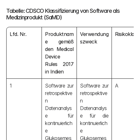
Tabelle: CDSCO Klassifizierung von Software als 
Medizinprodukt (SaMD)
Lfd. Nr.
Produktnam
Verwendung
Risikoklass
e gemäß 
szweck
den Medical 
Device 
Rules 2017 
in Indien
1
Software zur 
Software zur 
A
retrospektive
retrospektive
n 
n 
Datenanalys
Datenanalys
e für 
e für die 
kontinuierlich
kontinuierlich
e 
e 
Glukosemes
Glukosemes