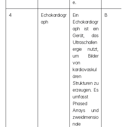
e.
4
Echokardiogr
Ein 
B
aph
Echokardiogr
aph ist ein 
Gerät, das 
Ultraschallen
ergie nutzt, 
um Bilder 
von 
kardiovaskul
ären 
Strukturen zu 
erzeugen. Es 
umfasst 
Phased 
Arrays und 
zweidimensio
nale 