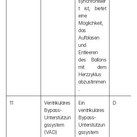
synchronisier
t ist, bietet 
eine 
Möglichkeit, 
das 
Aufblasen 
und 
Entleeren 
des Ballons 
mit dem 
Herzzyklus 
abzustimmen
.
11
Ventrikuläres 
Ein 
D
Bypass-
ventrikuläres 
Unterstützun
Bypass-
gssystem 
Unterstützun
(VAD)
gssystem 