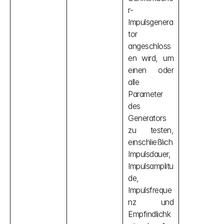
r-
Impulsgenera
tor 
angeschloss
en wird, um 
einen oder 
alle 
Parameter 
des 
Generators 
zu testen, 
einschließlich 
Impulsdauer, 
Impulsamplitu
de, 
Impulsfreque
nz und 
Empfindlichk