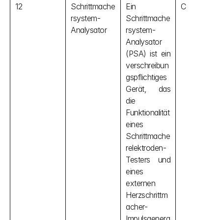
12
Schrittmache
Ein 
C
rsystem-
Schrittmache
Analysator
rsystem-
Analysator 
(PSA) ist ein 
verschreibun
gspflichtiges 
Gerät, das 
die 
Funktionalität 
eines 
Schrittmache
relektroden-
Testers und 
eines 
externen 
Herzschrittm
acher-
Impulsgenera