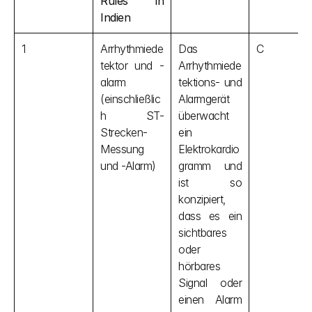
Rules in 
Indien
1
Arrhythmiede
Das 
C
tektor und -
Arrhythmiede
alarm 
tektions- und 
(einschließlic
Alarmgerät 
h ST-
überwacht 
Strecken-
ein 
Messung 
Elektrokardio
und -Alarm)
gramm und 
ist so 
konzipiert, 
dass es ein 
sichtbares 
oder 
hörbares 
Signal oder 
einen Alarm 