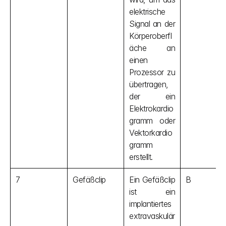
elektrische 
Signal an der 
Körperoberfl
äche an 
einen 
Prozessor zu 
übertragen, 
der ein 
Elektrokardio
gramm oder 
Vektorkardio
gramm 
erstellt.
7
Gefäßclip
Ein Gefäßclip 
B
ist ein 
implantiertes 
extravaskulär