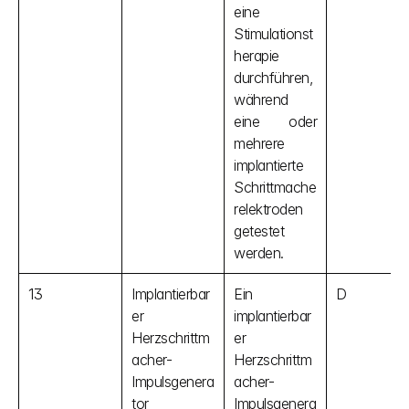
eine 
Stimulationst
herapie 
durchführen, 
während 
eine oder 
mehrere 
implantierte 
Schrittmache
relektroden 
getestet 
werden.
13
Implantierbar
Ein 
D
er 
implantierbar
Herzschrittm
er 
acher-
Herzschrittm
Impulsgenera
acher-
tor
Impulsgenera