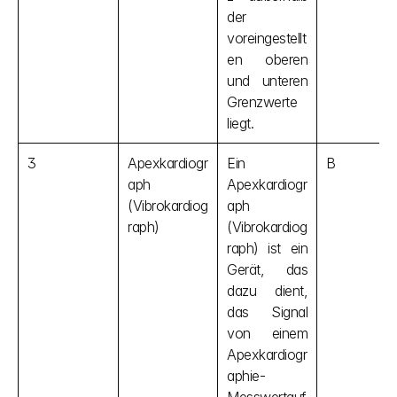
der 
voreingestellt
en oberen 
und unteren 
Grenzwerte 
liegt.
3
Apexkardiogr
Ein 
B
aph 
Apexkardiogr
(Vibrokardiog
aph 
raph)
(Vibrokardiog
raph) ist ein 
Gerät, das 
dazu dient, 
das Signal 
von einem 
Apexkardiogr
aphie-