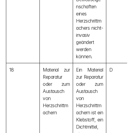
nschaften 
eines 
Herzschrittm
achers nicht-
invasiv 
geändert 
werden 
können.
18
Material zur 
Ein Material 
D
Reparatur 
zur Reparatur 
oder zum 
oder zum 
Austausch 
Austausch 
von 
von 
Herzschrittm
Herzschrittm
achern
achern ist ein 
Klebstoff, ein 
Dichtmittel, 