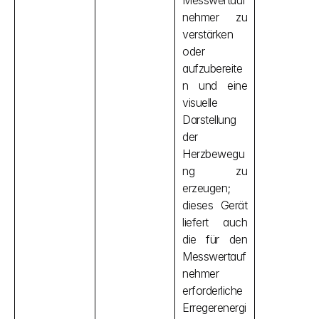
Messwertauf
nehmer zu 
verstärken 
oder 
aufzubereite
n und eine 
visuelle 
Darstellung 
der 
Herzbewegu
ng zu 
erzeugen; 
dieses Gerät 
liefert auch 
die für den 
Messwertauf
nehmer 
erforderliche 
Erregerenergi