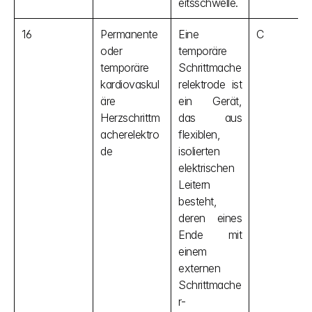
eitsschwelle.
16
Permanente 
Eine 
C
oder 
temporäre 
temporäre 
Schrittmache
kardiovaskul
relektrode ist 
äre 
ein Gerät, 
Herzschrittm
das aus 
acherelektro
flexiblen, 
de
isolierten 
elektrischen 
Leitern 
besteht, 
deren eines 
Ende mit 
einem 
externen 
Schrittmache
r-