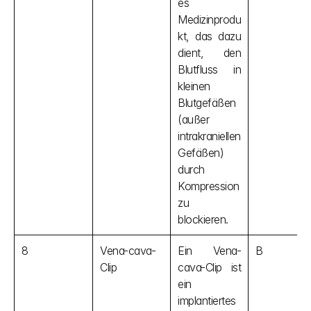
es 
Medizinprodu
kt, das dazu 
dient, den 
Blutfluss in 
kleinen 
Blutgefäßen 
(außer 
intrakraniellen 
Gefäßen) 
durch 
Kompression 
zu 
blockieren.
8
Vena-cava-
Ein Vena-
B
Clip
cava-Clip ist 
ein 
implantiertes 