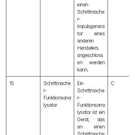
einen 
Schrittmache
r-
Impulsgenera
tor eines 
anderen 
Herstellers 
angeschloss
en werden 
kann.
15
Schrittmache
Ein 
C
r-
Schrittmache
Funktionsana
r-
lysator
Funktionsana
lysator ist ein 
Gerät, das 
an einen 
Schrittmache