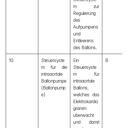
m zur 
Regulierung 
des 
Aufpumpens 
und 
Entleerens 
des Ballons.
10
Steuersyste
Ein 
B
m für die 
Steuersyste
intraaortale 
m für 
Ballonpumpe 
intraaortale 
(Ballonpump
Ballons, 
e)
welches das 
Elektrokardio
gramm 
überwacht 
und damit 