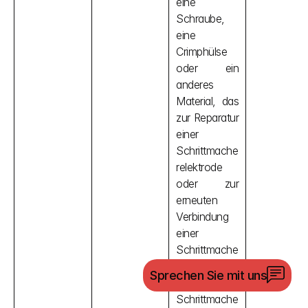
eine 
Schraube, 
eine 
Crimphülse 
oder ein 
anderes 
Material, das 
zur Reparatur 
einer 
Schrittmache
relektrode 
oder zur 
erneuten 
Verbindung 
einer 
Schrittmache
relektrode mit 
Sprechen Sie mit uns
einem 
Schrittmache