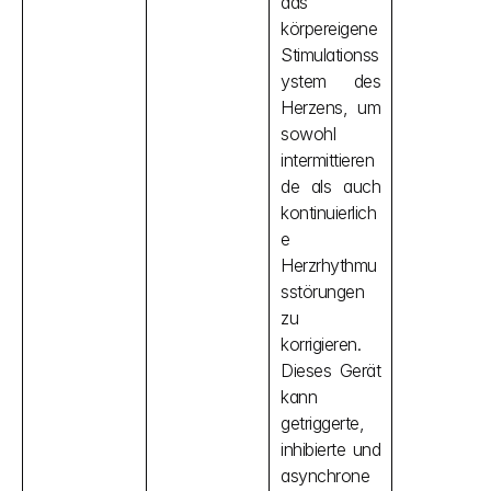
das 
körpereigene 
Stimulationss
ystem des 
Herzens, um 
sowohl 
intermittieren
de als auch 
kontinuierlich
e 
Herzrhythmu
sstörungen 
zu 
korrigieren. 
Dieses Gerät 
kann 
getriggerte, 
inhibierte und 
asynchrone 