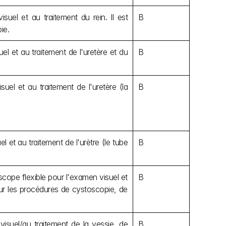
uel et au traitement du rein. Il est 
B
ie.
l et au traitement de l'uretère et du 
B
el et au traitement de l'uretère (la 
B
 et au traitement de l'urètre (le tube 
B
ope flexible pour l'examen visuel et 
B
our les procédures de cystoscopie, de 
isuel/au traitement de la vessie, de 
B