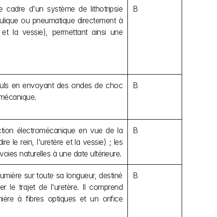
le cadre d'un système de lithotripsie 
B
aulique ou pneumatique directement à 
 et la vessie), permettant ainsi une 
lculs en envoyant des ondes de choc 
B
omécanique.
ion électromécanique en vue de la 
B
 le rein, l'uretère et la vessie) ; les 
voies naturelles à une date ultérieure.
umière sur toute sa longueur, destiné 
B
r le trajet de l'uretère. Il comprend 
e à fibres optiques et un orifice 