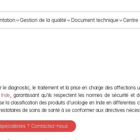
ntation
Gestion de la qualité
Document technique
Centre
édicaux par la CDSCO en Inde : les produits d'urologie en tant que 
 Inde
, garantissant qu'ils respectent les normes de sécurité et d
 classification des produits d'urologie en Inde en différentes clas
 prestataires de soins de santé à se conformer aux directives néces
 spécialistes ? Contactez-nous