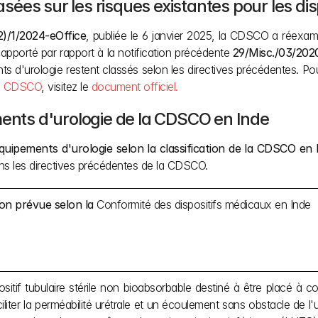
basées sur les risques existantes pour les di
)/1/2024-eOffice
, publiée le 6 janvier 2025, la CDSCO a réexamin
pporté par rapport à la notification précédente 
29/Misc./03/202
ts d'urologie restent classés selon les directives précédentes. Pour
 la CDSCO
, visitez le 
document officiel.
ments d'urologie de la CDSCO en Inde
équipements d'urologie selon la classification de la CDSCO en 
ans les directives précédentes de la CDSCO.
ion prévue selon la 
Conformité des dispositifs médicaux en Inde 
sitif tubulaire stérile non bioabsorbable destiné à être placé à co
iliter la perméabilité urétrale et un écoulement sans obstacle de l'u