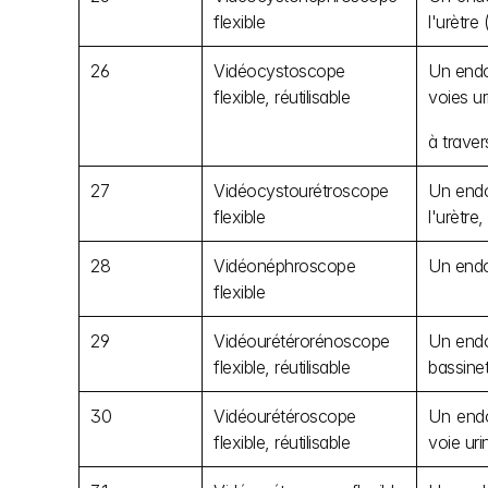
flexible
l'urètre
26
Vidéocystoscope 
Un endos
flexible, réutilisable
voies ur
à travers
27
Vidéocystourétroscope 
Un endos
flexible
l'urètre
28
Vidéonéphroscope 
Un endos
flexible
29
Vidéourétérorénoscope 
Un endos
flexible, réutilisable
bassinet
30
Vidéourétéroscope 
Un endos
flexible, réutilisable
voie uri