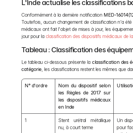
L'Inde actualise les classifications 
Conformément à la dernière notification 
MED-16014(12
Toutefois, aucun changement de classification n'a été a
médicaux ont fait l'objet de mises à jour, les équipemen
jour pour la 
classification des dispositifs médicaux de
Tableau : Classification des équipe
Le tableau ci-dessous présente la 
classification des 
catégorie
, les classifications restent les mêmes que d
N° d'ordre
Nom du dispositif selon 
Utilisat
les Règles de 2017 sur 
les dispositifs médicaux 
en Inde
1
Stent urétral métallique 
Un dispo
nu, à court terme
pour fac