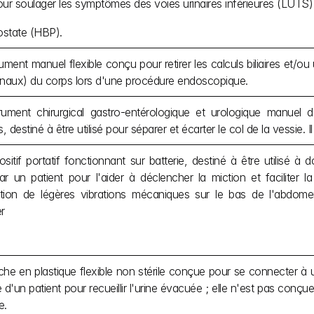
pour soulager les symptômes des voies urinaires inférieures (LUTS
ostate (HBP).
ument manuel flexible conçu pour retirer les calculs biliaires et/ou ur
énaux) du corps lors d'une procédure endoscopique.
rument chirurgical gastro-entérologique et urologique manuel 
 destiné à être utilisé pour séparer et écarter le col de la vessie. Il s
sitif portatif fonctionnant sur batterie, destiné à être utilisé à
ar un patient pour l'aider à déclencher la miction et faciliter 
cation de légères vibrations mécaniques sur le bas de l'abdomen
r
e en plastique flexible non stérile conçue pour se connecter à un
 d'un patient pour recueillir l'urine évacuée ; elle n'est pas conç
e.