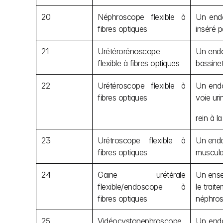
20
Néphroscope flexible à 
Un endo
fibres optiques
inséré p
21
Urétérorénoscope 
Un endos
flexible à fibres optiques
bassinet
22
Urétéroscope flexible à 
Un endos
fibres optiques
voie uri
rein à la
23
Urétroscope flexible à 
Un endos
fibres optiques
musculai
24
Gaine urétérale 
Un ensem
flexible/endoscope à 
le trait
fibres optiques
néphros
25
Vidéocystonephroscope 
Un endo