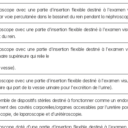
scope avec une partie d'insertion flexible destiné à l'examen vis
ar voie percutanée dans le bassinet du rein pendant la néphroscop
cope avec une partie d'insertion flexible destiné à l'examen visue
 du rein.
cope avec une partie d'insertion flexible destiné à l'examen visu
naire supérieure qui relie le
 vessie).
cope avec une partie d'insertion flexible destiné à l'examen visuel
re qui part de la vessie urinaire pour l'excrétion de l'urine).
ble de dispositifs stériles destiné à fonctionner comme un endosc
ement des cavités corporelles/organes accessibles par l'uretère p
copie, de laparoscopie et d'urétéroscopie.
scope doté d'une partie d'insertion flexible destiné à l'examen v