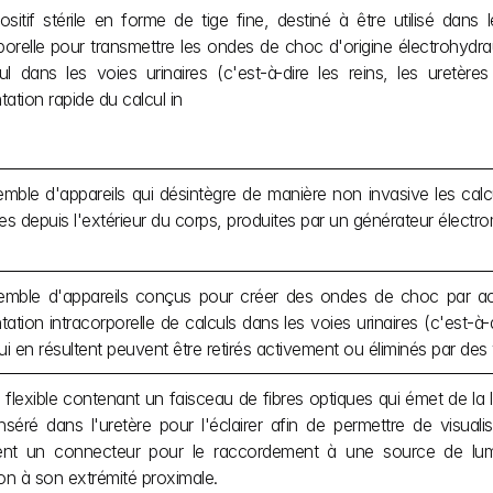
sitif stérile en forme de tige fine, destiné à être utilisé dans 
rporelle pour transmettre les ondes de choc d'origine électrohydr
ul dans les voies urinaires (c'est-à-dire les reins, les uretères
ation rapide du calcul in
mble d'appareils qui désintègre de manière non invasive les ca
es depuis l'extérieur du corps, produites par un générateur électr
mble d'appareils conçus pour créer des ondes de choc par act
ation intracorporelle de calculs dans les voies urinaires (c'est-à-dire
ui en résultent peuvent être retirés activement ou éliminés par des 
flexible contenant un faisceau de fibres optiques qui émet de la l
nséré dans l'uretère pour l'éclairer afin de permettre de visualise
nt un connecteur pour le raccordement à une source de lumièr
tion à son extrémité proximale.