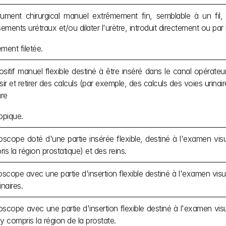
rument chirurgical manuel extrêmement fin, semblable à un fil, 
sements urétraux et/ou dilater l'urètre, introduit directement ou par
ment filetée.
sitif manuel flexible destiné à être inséré dans le canal opérate
sir et retirer des calculs (par exemple, des calculs des voies urinai
re
pique.
cope doté d'une partie insérée flexible, destiné à l'examen visuel
is la région prostatique) et des reins.
cope avec une partie d'insertion flexible destiné à l'examen visuel
inaires.
cope avec une partie d'insertion flexible destiné à l'examen visue
, y compris la région de la prostate.