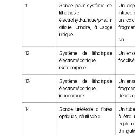
11
Sonde pour système de 
Un dispo
lithotripsie 
intraco
électrohydraulique/pneum
un calc
atique, urinaire, à usage 
fragment
unique
situ.
12
Système de lithotripsie 
Un ense
électromécanique, 
focalisé
extracorporel
13
Système de lithotripsie 
Un ense
électromécanique, 
fragment
intracorporel
débris q
14
Sonde urétérale à fibres 
Un tube 
optiques, réutilisable
à être i
égaleme
d'irriga