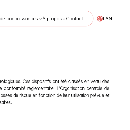
LAN
 de connaissances
À propos
Contact
dispositifs médicaux
30 avr. 2026
Les dispositifs médicaux d'urologie sont essentiels pour le diagnostic, le traitement et la prise en charge des affections urologiques. Ces dispositifs ont été classés en vertu des 
e conformité réglementaire. L'Organisation centrale de 
ses de risque en fonction de leur utilisation prévue et 
saires.