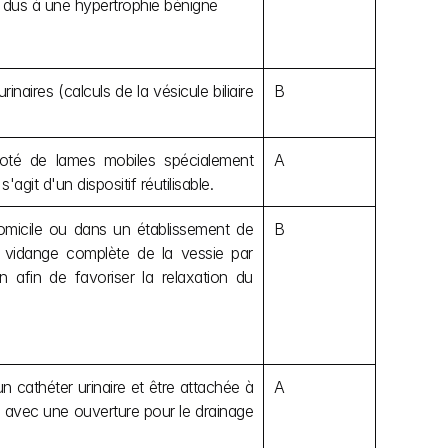
) dus à une hypertrophie bénigne
inaires (calculs de la vésicule biliaire 
B
doté de lames mobiles spécialement 
A
'agit d'un dispositif réutilisable.
 domicile ou dans un établissement de 
B
la vidange complète de la vessie par 
 afin de favoriser la relaxation du 
 cathéter urinaire et être attachée à 
A
ue avec une ouverture pour le drainage 