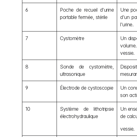
6
Poche de recueil d'urine 
Une poc
portable fermée, stérile
d'un pa
l'urine.
7
Cystomètre
Un dispo
volume.
vessie.
8
Sonde de cystomètre, 
Disposit
ultrasonique
mesurant
9
Électrode de cystoscopie
Un condu
son act
10
Système de lithotripsie 
Un ensem
électrohydraulique
de calcul
vessie.