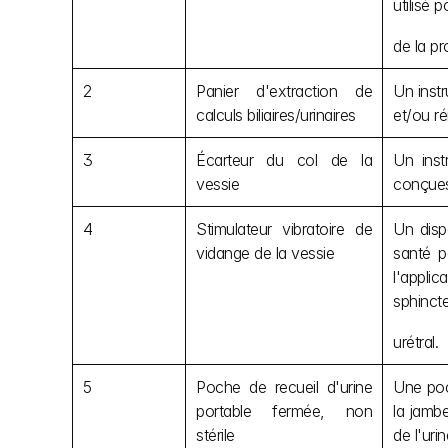
utilisé 
de la pr
2
Panier d'extraction de 
Un instr
calculs biliaires/urinaires
et/ou r
3
Écarteur du col de la 
Un inst
vessie
conçues,
4
Stimulateur vibratoire de 
Un dispo
vidange de la vessie
santé p
l'appli
sphincte
urétral.
5
Poche de recueil d'urine 
Une poch
portable fermée, non 
la jambe
stérile
de l'urin