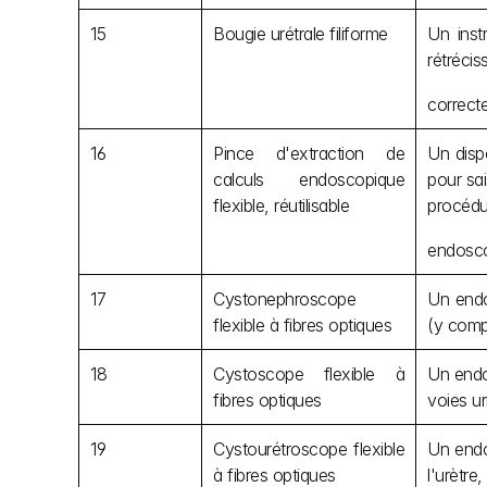
15
Bougie urétrale filiforme
Un inst
rétrécis
correcte
16
Pince d'extraction de 
Un dispo
calculs endoscopique 
pour sai
flexible, réutilisable
procédu
endosco
17
Cystonephroscope 
Un endos
flexible à fibres optiques
(y compr
18
Cystoscope flexible à 
Un endos
fibres optiques
voies ur
19
Cystourétroscope flexible 
Un endos
à fibres optiques
l'urètre