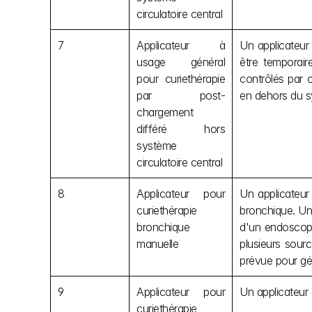
circulatoire central
7
Applicateur à 
Un applicateur 
usage général 
être temporair
pour curiethérapie 
contrôlés par o
par post-
en dehors du sy
chargement 
différé hors 
système 
circulatoire central
8
Applicateur pour 
Un applicateur
curiethérapie 
bronchique. Un 
bronchique 
d'un endoscope
manuelle
plusieurs sour
prévue pour gé
9
Applicateur pour 
Un applicateur
curiethérapie 