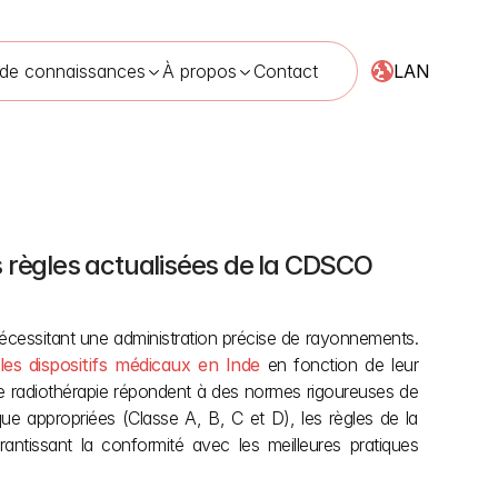
LAN
 de connaissances
À propos
Contact
s règles actualisées de la CDSCO 
rapie
2 mai 2026
nécessitant une administration précise de rayonnements. 
les dispositifs médicaux en Inde
 en fonction de leur 
s de radiothérapie répondent à des normes rigoureuses de 
sécurité et de performance pour protéger la santé des patients. En répartissant les dispositifs dans des classes de risque appropriées (Classe A, B, C et D), les règles de la 
rantissant la conformité avec les meilleures pratiques 