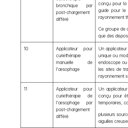
conçu pour la 
bronchique par 
guide pour le 
post-chargement 
rayonnement th
différé
Ce groupe de di
que des disposi
10
Applicateur pour 
Un applicateur
curiethérapie 
unique ou modul
manuelle de 
endoscope ou d
l'œsophage
les sites de t
rayonnement sp
11
Applicateur pour 
Un applicateur
curiethérapie de 
conçu pour êtr
l'œsophage par 
temporaires, co
post-chargement 
plusieurs sour
différé
aiguilles creus