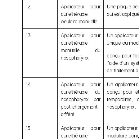
12
Applicateur pour 
Une plaque de g
curiethérapie 
qui est appliqu
oculaire manuelle
13
Applicateur pour 
Un applicateur
curiethérapie 
unique ou modu
manuelle du 
conçu pour fac
nasopharynx
l'aide d'un sy
de traitement 
14
Applicateur pour 
Un applicateur
curiethérapie du 
conçu pour êtr
nasopharynx par 
temporaires, 
post-chargement 
nasopharynx.
différé
15
Applicateur pour 
Un applicateur 
curiethérapie 
modulaire conçu