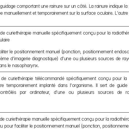
uidage comportant une rainure sur un côté. La rainure indique la p
ée manuellement et temporairement sur la surface oculaire. L'autre 
 de curiethérapie manuelle spécifiquement conçu pour la radiothé
laire
iliter le positionnement manuel (ponction, positionnement endosco
stème d'imagerie diagnostique) d'une ou plusieurs sources de ray
dans le nasopharynx.
 de curiethérapie télécommandé spécifiquement conçu pour la ra
e temporairement implanté dans l'organisme. Il sert de guide p
contrôlés par ordinateur, d'une ou plusieurs sources de r
de curiethérapie manuelle spécifiquement conçu pour la radiothéra
 pour faciliter le positionnement manuel (ponction, positionnement