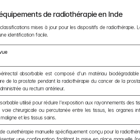
 équipements de radiothérapie en Inde
assifications mises à jour pour les dispositifs de radiothérapie. L
ne identification facile.
évue
rirectal absorbable est composé d'un matériau biodégradable q
ure de la prostate pendant la radiothérapie du cancer de la prosta
ministrée au rectum antérieur.
orbable utilisé pour réduire l'exposition aux rayonnements des tis
r voie chirurgicale ou percutanée entre les tissus, les organes in
maligne et les tissus sains.
de curiethérapie manuelle spécifiquement conçu pour la radiothérapi
senter une configuration facilitant la mise en place manuelle (po