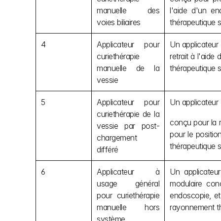
manuelle des 
l'aide d'un e
voies biliaires
thérapeutique su
4
Applicateur pour 
Un applicateur 
curiethérapie 
retrait à l'ai
manuelle de la 
thérapeutique s
vessie
5
Applicateur pour 
Un applicateur
curiethérapie de la 
conçu pour la r
vessie par post-
pour le positio
chargement 
thérapeutique su
différé
6
Applicateur à 
Un applicateur
usage général 
modulaire conç
pour curiethérapie 
endoscopie, et 
manuelle hors 
rayonnement thé
système 