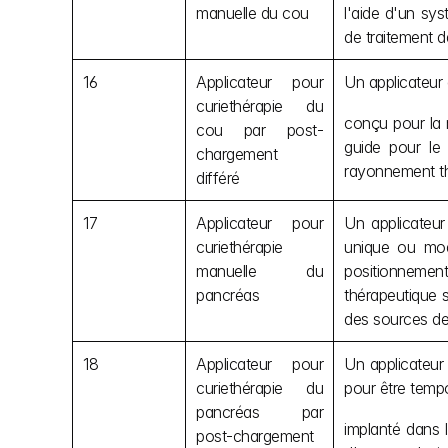
manuelle du cou
l'aide d'un sy
de traitement d
16
Applicateur pour 
Un applicateur
curiethérapie du 
conçu pour la r
cou par post-
guide pour le 
chargement 
rayonnement th
différé
17
Applicateur pour 
Un applicateur
curiethérapie 
unique ou mod
manuelle du 
positionnement
pancréas
thérapeutique s
des sources de
18
Applicateur pour 
Un applicateur
curiethérapie du 
pour être temp
pancréas par 
implanté dans l
post-chargement 