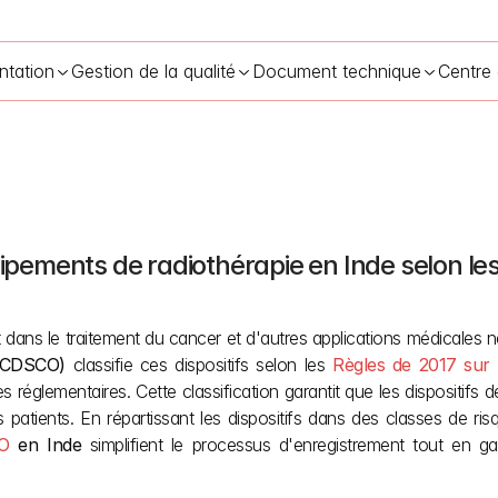
ntation
Gestion de la qualité
Document technique
Centre
uipements de radiothérapie en Inde selon le
des dispositifs médicaux CDSCO en Inde : équipements de radiothé
nt dans le traitement du cancer et d'autres applications médicales 
 (CDSCO)
 classifie ces dispositifs selon les 
Règles de 2017 sur 
s réglementaires. Cette classification garantit que les dispositif
CO
 en Inde
 simplifient le processus d'enregistrement tout en ga