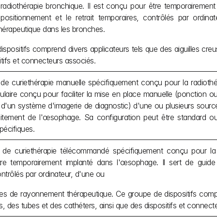
radiothérapie bronchique. Il est conçu pour être temporairement i
positionnement et le retrait temporaires, contrôlés par ordina
érapeutique dans les bronches.
spositifs comprend divers applicateurs tels que des aiguilles creus
tifs et connecteurs associés.
 de curiethérapie manuelle spécifiquement conçu pour la radiothé
aire conçu pour faciliter la mise en place manuelle (ponction ou m
'un système d'imagerie de diagnostic) d'une ou plusieurs sourc
raitement de l'œsophage. Sa configuration peut être standard o
écifiques.
 de curiethérapie télécommandé spécifiquement conçu pour la r
e temporairement implanté dans l'œsophage. Il sert de guide po
ntrôlés par ordinateur, d'une ou
ces de rayonnement thérapeutique. Ce groupe de dispositifs compr
es, des tubes et des cathéters, ainsi que des dispositifs et connect