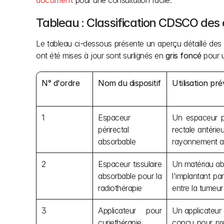
document
 pour une consultation facile.
Tableau : Classification CDSCO des
Le tableau ci-dessous présente un aperçu détaillé des cl
ont été mises à jour sont surlignés en 
gris foncé
 pour u
N° d'ordre
Nom du dispositif
Utilisation pr
1
Espaceur 
Un espaceur pé
périrectal 
rectale antérie
absorbable
rayonnement ad
2
Espaceur tissulaire 
Un matériau abs
absorbable pour la 
l'implantant pa
radiothérapie
entre la tumeur 
3
Applicateur pour 
Un applicateur 
curiethérapie 
conçu pour pré