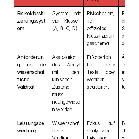
Risikoklassifi
System mit 
Risikobasiert, 
Risikobas
zierungssyst
vier Klassen 
kein 
ähnlich
em
(A, B, C, D)
offizielles 
Systeme
Klassifizierun
der USA
gsschema
der EU
Anforderun
Assoziation 
Erforderlich 
Ähnlich
g an die 
des Analyt 
für neue 
in der
wissenschaf
mit dem 
Tests, aber 
erfordert
tliche 
klinischen 
weniger 
Validier
Validität
Zustand 
strukturiert
tudien
muss 
nachgewiese
n werden
Leistungsbe
Wissenschaf
Fokus auf 
Betont 
wertung
tliche 
analytischer 
klinisch
Validität, 
Leistung; 
analytis