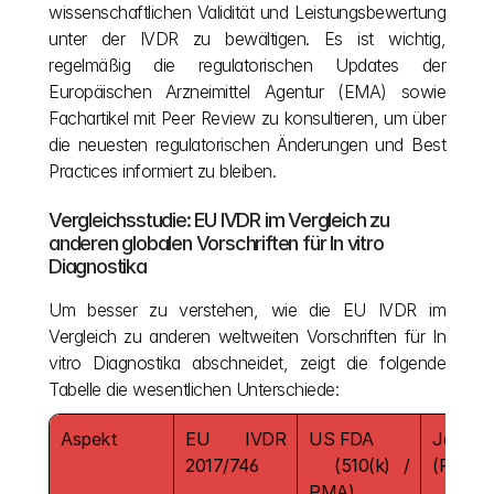
wissenschaftlichen Validität und Leistungsbewertung 
unter der IVDR zu bewältigen. Es ist wichtig, 
regelmäßig die regulatorischen Updates der 
Europäischen Arzneimittel Agentur (EMA) sowie 
Fachartikel mit Peer Review zu konsultieren, um über 
die neuesten regulatorischen Änderungen und Best 
Practices informiert zu bleiben.
Vergleichsstudie: EU IVDR im Vergleich zu 
anderen globalen Vorschriften für In vitro 
Diagnostika
Um besser zu verstehen, wie die EU IVDR im 
Vergleich zu anderen weltweiten Vorschriften für In 
vitro Diagnostika abschneidet, zeigt die folgende 
Tabelle die wesentlichen Unterschiede:
Aspekt
EU IVDR 
US FDA        
Japan    
2017/746
  (510(k) / 
(PMDA
PMA)