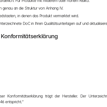
rforderlich: Für Produkte mit mittlerem oder hohem Risiko.
ch genau an die Struktur von Anhang IV.
edstaaten, in denen das Produkt vermarktet wird.
erzeichnete DoC in Ihren Qualitätsunterlagen auf und aktualisieren
 Konformitätserklärung
ser Konformitätserklärung trägt der Hersteller. Der Unterzeic
6 entspricht.“