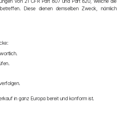
mmungen von 21 CFR Part 807 und Part 820, welche die 
) betreffen. Diese dienen demselben Zweck, nämlich 
cke:
wortlich.
üfen.
verfolgen.
erkauf in ganz Europa bereit und konform ist.