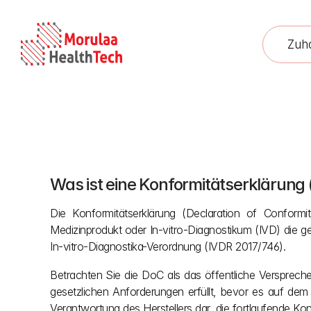
Zuh
Was ist eine Konformitätserklärung
Die Konformitätserklärung (Declaration of Conformity
Medizinprodukt oder In-vitro-Diagnostikum (IVD) die g
In-vitro-Diagnostika-Verordnung (IVDR 2017/746).
Betrachten Sie die DoC als das öffentliche Versprech
gesetzlichen Anforderungen erfüllt, bevor es auf dem E
Verantwortung des Herstellers dar, die fortlaufende K