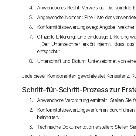
Anwendbares Recht: Verweis auf die korrekte 
Angewandte Normen: Eine Liste der verwendet
Konformitätsbewertungsweg: Angabe, welcher A
Offizielle Erklärung: Eine eindeutige Erklärung wi
 „Der Unterzeichner erklärt hiermit, dass das Produkt der Verordnung (EU) 2017/745 / 2017/746 und allen anderen anwendbaren Rechtsvorschriften der Union 
entspricht.“
Unterschrift und Datum: Unterzeichnet von ein
Jede dieser Komponenten gewährleistet Konsistenz, Rü
Schritt-für-Schritt-Prozess zur Ers
Anwendbare Verordnung ermitteln: Stellen Sie fes
Konformitätsbewertungsverfahren durchführen: 
beinhalten.
Technische Dokumentation erstellen: Stellen S