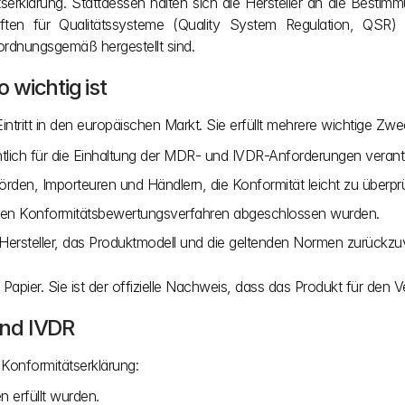
erklärung. Stattdessen halten sich die Hersteller an die Besti
riften für Qualitätssysteme (Quality System Regulation, QSR
 ordnungsgemäß hergestellt sind.
wichtig ist
ntritt in den europäischen Markt. Sie erfüllt mehrere wichtige Zwe
chtlich für die Einhaltung der MDR- und IVDR-Anforderungen verant
rden, Importeuren und Händlern, die Konformität leicht zu überpr
lichen Konformitätsbewertungsverfahren abgeschlossen wurden.
 Hersteller, das Produktmodell und die geltenden Normen zurückzu
Papier. Sie ist der offizielle Nachweis, dass das Produkt für den V
und IVDR
Konformitätserklärung:
n erfüllt wurden.