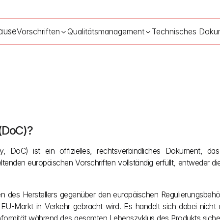
ause
Vorschriften
Qualitätsmanagement
Technisches Doku
 (DoC)?
Konformitätserklärung (DoC) unter der MDR & IVDR
22.05.2026
, DoC) ist ein offizielles, rechtsverbindliches Dokument, das 
eltenden europäischen Vorschriften vollständig erfüllt, entweder 
en des Herstellers gegenüber den europäischen Regulierungsbehörd
U-Markt in Verkehr gebracht wird. Es handelt sich dabei nicht nur
onformität während des gesamten Lebenszyklus des Produkts sicher