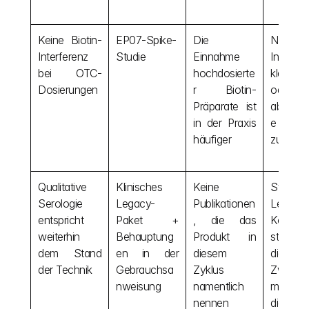
Keine Biotin-
EP07-Spike-
Die 
Nehmen
Interferenz 
Studie
Einnahme 
Interfer
bei OTC-
hochdosierte
klamatio
Dosierungen
r Biotin-
oder 
Präparate ist 
abweic
in der Praxis 
e Ergebn
häufiger
zu?
Qualitative 
Klinisches 
Keine 
Stützen 
Serologie 
Legacy-
Publikationen
Leitlinie
entspricht 
Paket + 
, die das 
Konkurr
weiterhin 
Behauptung
Produkt in 
sts weit
dem Stand 
en in der 
diesem 
die 
der Technik
Gebrauchsa
Zyklus 
Zweckb
nweisung
namentlich 
mung 
nennen
die 