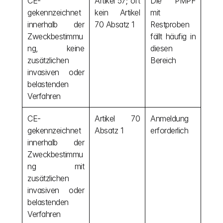
CE-
Artikel 57; oft 
Die PMPF 
gekennzeichnet 
kein Artikel 
mit 
innerhalb der 
70 Absatz 1
Restproben 
Zweckbestimmu
fällt häufig in 
ng, keine 
diesen 
zusätzlichen 
Bereich
invasiven oder 
belastenden 
Verfahren
CE-
Artikel 70 
Anmeldung 
gekennzeichnet 
Absatz 1
erforderlich
innerhalb der 
Zweckbestimmu
ng mit 
zusätzlichen 
invasiven oder 
belastenden 
Verfahren