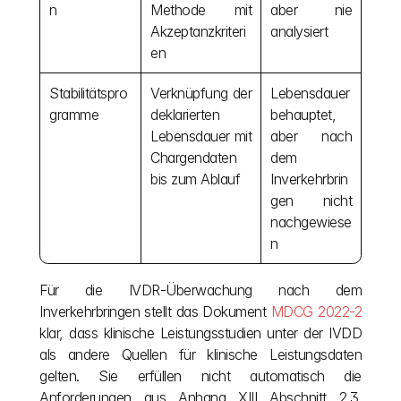
n
Methode mit 
aber nie 
Akzeptanzkriteri
analysiert
en
Stabilitätspro
Verknüpfung der 
Lebensdauer 
gramme
deklarierten 
behauptet, 
Lebensdauer mit 
aber nach 
Chargendaten 
dem 
bis zum Ablauf
Inverkehrbrin
gen nicht 
nachgewiese
n
Für die IVDR-Überwachung nach dem 
Inverkehrbringen stellt das Dokument 
MDCG 2022-2
klar, dass klinische Leistungsstudien unter der IVDD 
als andere Quellen für klinische Leistungsdaten 
gelten. Sie erfüllen nicht automatisch die 
Anforderungen aus Anhang XIII Abschnitt 2.3. 