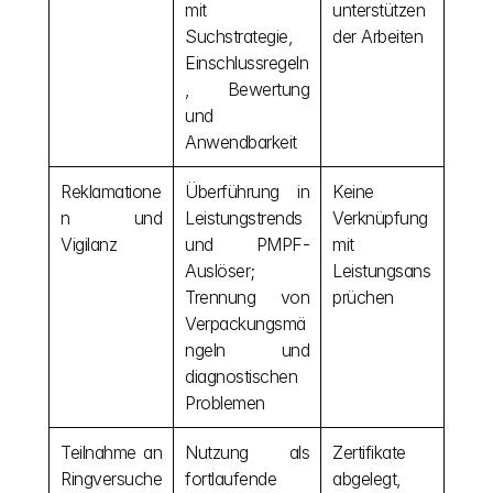
mit 
unterstützen
Suchstrategie, 
der Arbeiten
Einschlussregeln
, Bewertung 
und 
Anwendbarkeit
Reklamatione
Überführung in 
Keine 
n und 
Leistungstrends 
Verknüpfung 
Vigilanz
und PMPF-
mit 
Auslöser; 
Leistungsans
Trennung von 
prüchen
Verpackungsmä
ngeln und 
diagnostischen 
Problemen
Teilnahme an 
Nutzung als 
Zertifikate 
Ringversuche
fortlaufende 
abgelegt, 