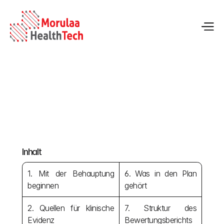
Post Market Performance Follow up unter der 
IVDR 2017/746
Inhalt
22.05.2026
1. Mit der Behauptung 
6. Was in den Plan 
beginnen
gehört
2. Quellen für klinische 
7. Struktur des 
Evidenz
Bewertungsberichts