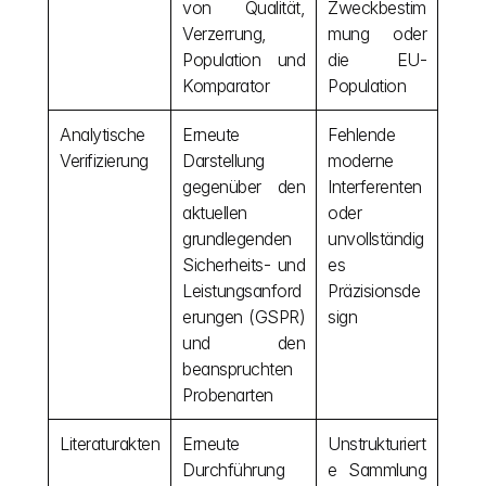
von Qualität, 
Zweckbestim
Verzerrung, 
mung oder 
Population und 
die EU-
Komparator
Population
Analytische 
Erneute 
Fehlende 
Verifizierung
Darstellung 
moderne 
gegenüber den 
Interferenten 
aktuellen 
oder 
grundlegenden 
unvollständig
Sicherheits- und 
es 
Leistungsanford
Präzisionsde
erungen (GSPR) 
sign
und den 
beanspruchten 
Probenarten
Literaturakten
Erneute 
Unstrukturiert
Durchführung 
e Sammlung 