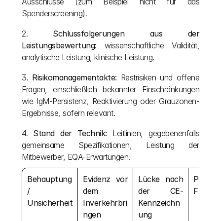
Ausschlüsse (zum Beispiel nicht für das 
Spenderscreening).
2. 
Schlussfolgerungen aus der 
Leistungsbewertung:
 wissenschaftliche Validität, 
analytische Leistung, klinische Leistung.
3. 
Risikomanagementakte:
 Restrisiken und offene 
Fragen, einschließlich bekannter Einschränkungen 
wie IgM-Persistenz, Reaktivierung oder Grauzonen-
Ergebnisse, sofern relevant.
4. 
Stand der Technik:
 Leitlinien, gegebenenfalls 
gemeinsame Spezifikationen, Leistung der 
Mitbewerber, EQA-Erwartungen.
Behauptung 
Evidenz vor 
Lücke nach 
PMPF-
/ 
dem 
der CE-
Frage
Unsicherheit
Inverkehrbri
Kennzeichn
ngen
ung