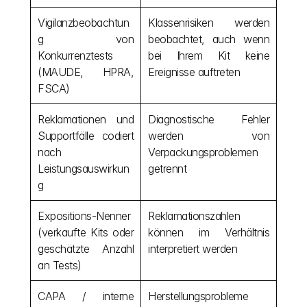
Vigilanzbeobachtun
Klassenrisiken werden 
g von 
beobachtet, auch wenn 
Konkurrenztests 
bei Ihrem Kit keine 
(MAUDE, HPRA, 
Ereignisse auftreten
FSCA)
Reklamationen und 
Diagnostische Fehler 
Supportfälle codiert 
werden von 
nach 
Verpackungsproblemen 
Leistungsauswirkun
getrennt
g
Expositions-Nenner 
Reklamationszahlen 
(verkaufte Kits oder 
können im Verhältnis 
geschätzte Anzahl 
interpretiert werden
an Tests)
CAPA / interne 
Herstellungsprobleme 