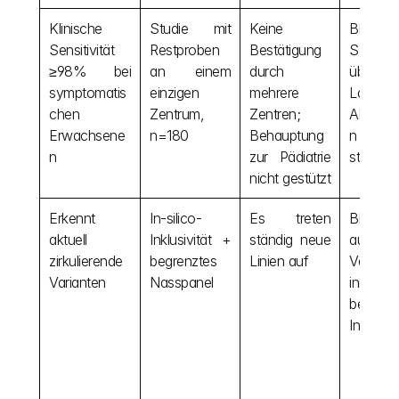
Klinische 
Studie mit 
Keine 
Bleibt
Sensitivität 
Restproben 
Bestätigung 
Sensitivi
≥98% bei 
an einem 
durch 
über
symptomatis
einzigen 
mehrere 
Labore
chen 
Zentrum, 
Zentren; 
Altersg
Erwachsene
n=180
Behauptung 
n hin
n
zur Pädiatrie 
stabil?
nicht gestützt
Erkennt 
In-silico-
Es treten 
Bleiben
aktuell 
Inklusivität + 
ständig neue 
auftrete
zirkulierende 
begrenztes 
Linien auf
Variante
Varianten
Nasspanel
innerhal
behaupt
Inklusivi