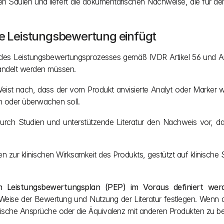
enen Säulen und liefert die dokumentarischen Nachweise, die für 
die Leistungsbewertung einfügt
l des Leistungsbewertungsprozesses gemäß IVDR Artikel 56 und Anhan
andelt werden müssen.
Weist nach, dass der vom Produkt anvisierte Analyt oder Marker wi
n oder überwachen soll.
durch Studien und unterstützende Literatur den Nachweis vor, d
ten zur klinischen Wirksamkeit des Produkts, gestützt auf klinische
m Leistungsbewertungsplan (PEP) im Voraus definiert wer
eise der Bewertung und Nutzung der Literatur festlegen. Wenn der 
inische Ansprüche oder die Äquivalenz mit anderen Produkten zu b