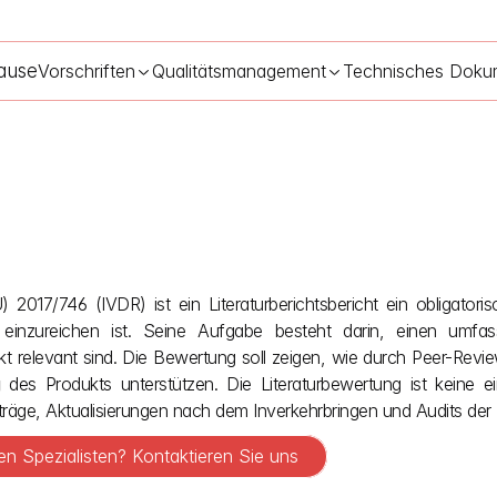
ause
Vorschriften
Qualitätsmanagement
Technisches Doku
Literaturübersichtsbericht gemäß IVDR 
04.05.2026
) 2017/746 (IVDR) ist ein Literaturberichtsbericht ein obligatori
 einzureichen ist. Seine Aufgabe besteht darin, einen umfas
kt relevant sind. Die Bewertung soll zeigen, wie durch Peer-Rev
g
 des Produkts unterstützen. Die Literaturbewertung ist keine ei
träge, Aktualisierungen nach dem Inverkehrbringen und Audits der B
n Spezialisten? Kontaktieren Sie uns