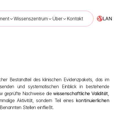
LAN
ment
Wissenszentrum
Über
Kontakt
scher Bestandteil des klinischen Evidenzpakets, das im 
senden und systematischen Einblick in bestehende 
iew geprüfte Nachweise die 
wissenschaftliche Validität
, 
nmalige Aktivität, sondern Teil eines 
kontinuierlichen 
enannten Stellen einfließt.