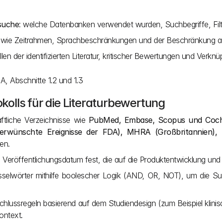
suche
: welche Datenbanken verwendet wurden, Suchbegriffe, Filte
n wie Zeitrahmen, Sprachbeschränkungen und der Beschränkung au
ellen der identifizierten Literatur, kritischer Bewertungen und Ver
A, Abschnitte 1.2 und 1.3
olls für die Literaturbewertung
ftliche Verzeichnisse wie 
PubMed, Embase, Scopus und Cochran
erwünschte Ereignisse der FDA), MHRA (Großbritannien), 
en.
 Veröffentlichungsdatum fest, die auf die Produktentwicklung und
selwörter mithilfe boolescher Logik (AND, OR, NOT), um die Suche
chlussregeln basierend auf dem Studiendesign (zum Beispiel klinis
ontext.