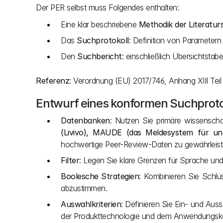
Der PER selbst muss Folgendes enthalten:
Eine klar beschriebene 
Methodik der Literatur
Das 
Suchprotokoll
: Definition von Parameter
Den 
Suchbericht
: einschließlich Übersichtstab
Referenz
: Verordnung (EU) 2017/746, Anhang XIII Teil 
Entwurf eines konformen Suchprotok
Datenbanken
: Nutzen Sie primäre wissenscha
(Livivo), MAUDE (das Meldesystem für un
hochwertige Peer-Review-Daten zu gewährleist
Filter
: Legen Sie klare Grenzen für Sprache und
Boolesche Strategien
: Kombinieren Sie Schlüs
abzustimmen.
Auswahlkriterien
: Definieren Sie Ein- und Auss
der Produkttechnologie und dem Anwendungsk