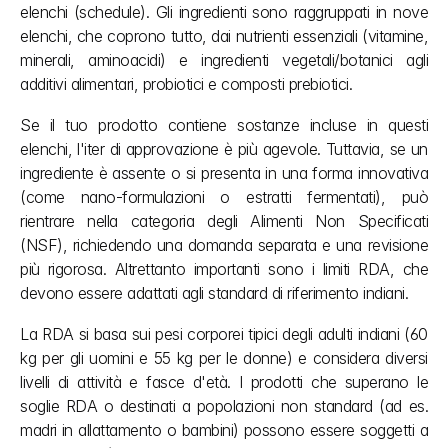
elenchi (schedule). Gli ingredienti sono raggruppati in nove 
elenchi, che coprono tutto, dai nutrienti essenziali (vitamine, 
minerali, aminoacidi) e ingredienti vegetali/botanici agli 
additivi alimentari, probiotici e composti prebiotici.
Se il tuo prodotto contiene sostanze incluse in questi 
elenchi, l'iter di approvazione è più agevole. Tuttavia, se un 
ingrediente è assente o si presenta in una forma innovativa 
(come nano-formulazioni o estratti fermentati), può 
rientrare nella categoria degli Alimenti Non Specificati 
(NSF), richiedendo una domanda separata e una revisione 
più rigorosa. Altrettanto importanti sono i limiti RDA, che 
devono essere adattati agli standard di riferimento indiani. 
La RDA si basa sui pesi corporei tipici degli adulti indiani (60 
kg per gli uomini e 55 kg per le donne) e considera diversi 
livelli di attività e fasce d'età. I prodotti che superano le 
soglie RDA o destinati a popolazioni non standard (ad es. 
madri in allattamento o bambini) possono essere soggetti a 