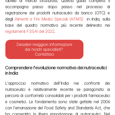
tabella di marcia strutturata. Questa guida completa ti 
accompagna passo dopo passo nel processo di 
registrazione dei prodotti nutraceutici da banco (OTC) e 
degli 
Alimenti a Fini Medici Speciali (AFMS) 
 in India, sulla 
base del quadro normativo più recente delineato nei 
regolamenti FSSAI del 2022
.
Desideri maggiori informazioni 
dai nostri specialisti? 
Contattaci
Comprendere l'evoluzione normativa dei nutraceutici 
in India
L'approccio normativo dell'India nei confronti dei 
nutraceutici è relativamente recente se paragonato ai 
percorsi di conformità consolidati per i prodotti farmaceutici 
e cosmetici. Le fondamenta sono state gettate nel 2006 
con l'emanazione del Food Safety and Standards Act, che 
ha consentito la libera importazione di nutraceutici. Nel 