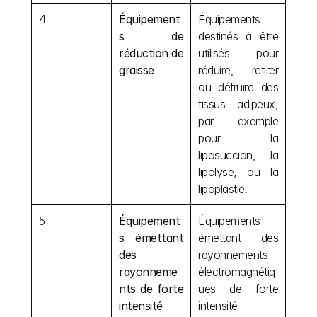
4
Équipement
Équipements 
s de 
destinés à être 
réduction de 
utilisés pour 
graisse
réduire, retirer 
ou détruire des 
tissus adipeux, 
par exemple 
pour la 
liposuccion, la 
lipolyse, ou la 
lipoplastie.
5
Équipement
Équipements 
s émettant 
émettant des 
des 
rayonnements 
rayonneme
électromagnétiq
nts de forte 
ues de forte 
intensité
intensité 