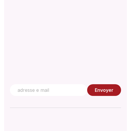
Réglementations
Document technique
Gestion de la qualité
Centre de connaissances
Contactez nous
Envoyer