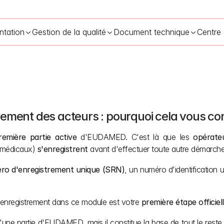
ntation
Gestion de la qualité
Document technique
Centre
rement des acteurs : pourquoi cela vous co
egistrement des acteurs dans EUDAMED : guide complet
12 mai 
remière partie active
 d'EUDAMED. C'est là que les 
opérate
s médicaux) 
s'enregistrent
 avant d'effectuer toute autre démarch
ro d'enregistrement unique (SRN)
, un numéro d'identification u
 l'enregistrement dans ce module est votre 
première étape officiel
'une partie d'EUDAMED, mais il constitue la base de tout le rest