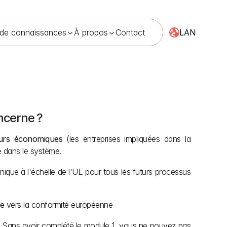
LAN
 de connaissances
À propos
Contact
ncerne ?
2026
urs économiques
 (les entreprises impliquées dans la 
e dans le système.
nique à l'échelle de l'UE pour tous les futurs processus 
le
 vers la conformité européenne 
e. Sans avoir complété le module 1, vous ne pouvez pas 