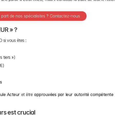
a part de nos spécialistes ? Contactez-nous
UR » ?
si vous êtes :
 tiers »)
UE)
s
dule Acteur
 et être 
approuvées par leur autorité compétente 
rs est crucial