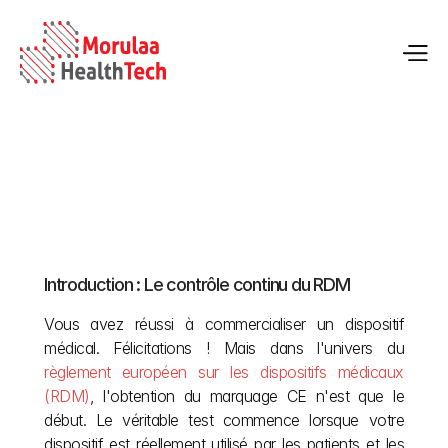
Surveillance après commercialisation (PMS) dans 
le cadre du MDR de l’UE
Introduction : Le contrôle continu du RDM
12 mai 2026
Vous avez réussi à commercialiser un dispositif 
médical. Félicitations ! Mais dans l'univers du
règlement européen sur les dispositifs médicaux 
(RDM)
, l'obtention du marquage CE n'est que le 
début. Le véritable test commence lorsque votre 
dispositif est réellement utilisé par les patients et les 