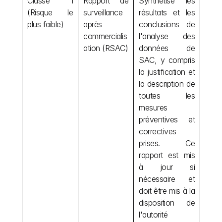
Classe I 
Rapport de 
Synthétise les 
(Risque le 
surveillance 
résultats et les 
plus faible)
après 
conclusions de 
commercialis
l'analyse des 
ation (RSAC)
données de 
SAC, y compris 
la justification et 
la description de 
toutes les 
mesures 
préventives et 
correctives 
prises. Ce 
rapport est mis 
à jour si 
nécessaire et 
doit être mis à la 
disposition de 
l'autorité 