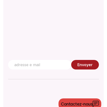
Gestion de la qualité
Centre de connaissances
Contactez nous
Envoyer
©
2026
Morulaa HealthTech Pvt Ltd. Tous droits
Contactez-nous
réservés.