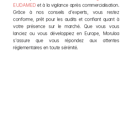
EUDAMED
 et à la vigilance après commercialisation. 
Grâce à nos conseils d'experts, vous restez 
conforme, prêt pour les audits et confiant quant à 
votre présence sur le marché. Que vous vous 
lanciez ou vous développiez en Europe, Morulaa 
s'assure que vous répondez aux attentes 
réglementaires en toute sérénité.
Autres articles
Ne laissez pas la bureaucratie européenne freiner 
votre vision. Nous simplifions les réglementations 
complexes de l’UE en matière de construction afin 
que vous puissiez vous concentrer sur la création. 
Explorez notre blog pour obtenir la clarté dont vous 
avez besoin tout au long de votre projet, ainsi que les 
informations nécessaires pour assurer votre 
conformité après l’achèvement. Poursuivez votre 
lecture pour obtenir des autorisations plus fluides et 