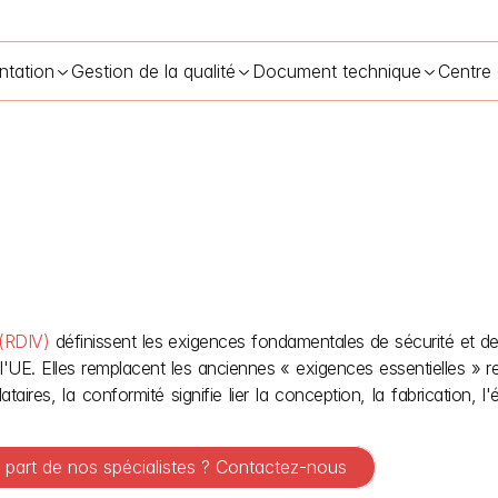
ntation
Gestion de la qualité
Document technique
Centre
es générales de sécurité et de performances au titre de l’IVDR
19
(RDIV)
 définissent les exigences fondamentales de sécurité et de 
l'UE. Elles remplacent les anciennes « exigences essentielles » re
taires, la conformité signifie lier la conception, la fabrication, 
a part de nos spécialistes ? Contactez-nous