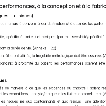
 performances, à la conception et à la fabri
ues + cliniques)
 de manière à convenir à leur destination et à atteindre les perfor
, spécificité, limites) et cliniques (par ex., sensibilité/spécificité
nt la durée de vie. (Annexe I, 9.2)
rôle sont utilisés, la traçabilité métrologique doit être assurée. (
iagnostic à proximité du patient, les performances doivent êtr
ques
ués de manière à ce que les exigences du chapitre I soient respe
t les échantillons, l'analyte/marqueur, les fluides corporels, etc. (A
r les risques liés aux contaminants et aux résidus ; une attenti