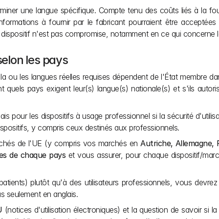
ner une langue spécifique. Compte tenu des coûts liés à la fourni
ormations à fournir par le fabricant pourraient être acceptées 
 du dispositif n'est pas compromise, notamment en ce qui concerne l
selon les pays
 la ou les langues réelles requises dépendent de l'État membre dans 
uels pays exigent leur(s) langue(s) nationale(s) et s'ils autorisen
 pour les dispositifs à usage professionnel si la sécurité d'utilisa
dispositifs, y compris ceux destinés aux professionnels.
marchés de l'UE (y compris vos marchés en 
Autriche, Allemagne, P
ques de chaque pays
 et vous assurer, pour chaque dispositif/march
(patients) plutôt qu'à des utilisateurs professionnels, vous devre
pas seulement en anglais.
U
 (notices d'utilisation électroniques) et la question de savoir si l