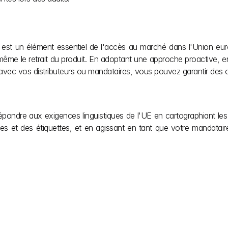
V est un élément essentiel de l'accès au marché dans l'Union eur
ême le retrait du produit. En adoptant une approche proactive, e
avec vos distributeurs ou mandataires, vous pouvez garantir des o
 répondre aux exigences linguistiques de l'UE en cartographiant le
ices et des étiquettes, et en agissant en tant que votre mandatai
 votre vision. Nous 
l’UE en matière de 
er sur la création. 
s avez besoin tout au 