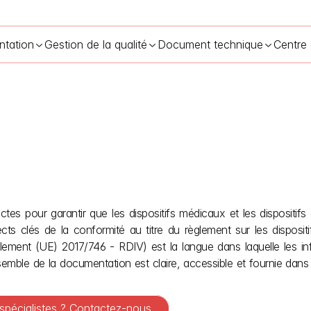
ntation
Gestion de la qualité
Document technique
Centre
inguistiques de l'UE pour les dispositifs médicaux MDR et IVDR
22
s pour garantir que les dispositifs médicaux et les dispositifs d
ects clés de la conformité au titre du règlement sur les dispos
èglement (UE) 2017/746 - RDIV) est la langue dans laquelle les inf
semble de la documentation est claire, accessible et fournie dans la
 spécialistes ? Contactez-nous