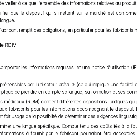
e veiller à ce que l'ensemble des informations relatives au produi
rifier que le dispositif qu'ils mettent sur le marché est conform
 langue.
abricant remplit ces obligations, en particulier pour les fabricants 
 le RDIV
comporter les informations requises, et une notice d'utilisation (IF
hensibles par l'utilisateur prévu » (ce qui implique une facilité d'
 implique de prendre en compte sa langue, sa formation et ses con
ifs médicaux (RDM) contient différentes dispositions juridiques qu
s aux fabricants pour les informations accompagnant le dispositif.
fait usage de la possibilité de déterminer des exigences linguistiq
ner une langue spécifique. Compte tenu des coûts liés à la fourni
ormations à fournir par le fabricant pourraient être acceptées 