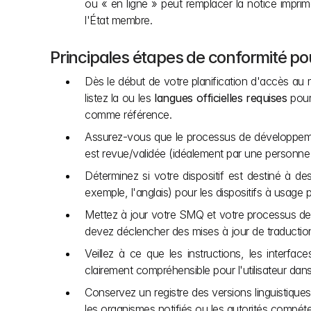
ou « en ligne » peut remplacer la notice imprimée
l'État membre.
Principales étapes de conformité pou
Dès le début de votre planification d'accès au 
listez la ou les 
langues officielles requises
 pour
comme référence.
Assurez-vous que le processus de développemen
est revue/validée (idéalement par une personne f
Déterminez si votre dispositif est destiné à de
exemple, l'anglais) pour les dispositifs à usage 
Mettez à jour votre SMQ et votre processus de c
devez déclencher des mises à jour de traduction 
Veillez à ce que les instructions, les interfaces
clairement compréhensible pour l'utilisateur dan
Conservez un registre des versions linguistique
les organismes notifiés ou les autorités compéte