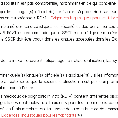
 du dispositif n'est pas compromise, notamment en ce qui concerne l
lle(s) langue(s) officielle(s) de l'Union s'applique(nt) sur leur 
mmission européenne « RDM –
 Exigences linguistiques pour les fabri
 résumé des caractéristiques de sécurité et des performances cl
 Rév.1, qui recommande que le SSCP « soit rédigé de manière clair
), le SSCP doit être traduit dans les langues acceptées dans les Ét
'annexe I couvrent l'étiquetage, la notice d'utilisation, les symbo
r quelle(s) langue(s) officielle(s) s'applique(nt) ; si les inform
embre l'autorise et que la sécurité d'utilisation n'est pas compr
at membre à l'autre.
fs médicaux de diagnostic in vitro (RDIV) contient différentes disp
guistiques applicables aux fabricants pour les informations acco
ù les États membres ont fait usage de la possibilité de déterminer d
Exigences linguistiques pour les fabricants
 ».) 