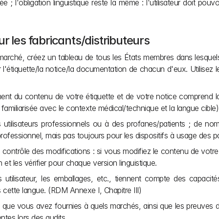
 ; l'obligation linguistique reste la même : l'utilisateur doit pou
r les fabricants/distributeurs
marché, créez un tableau de tous les États membres dans lesquels v
 l'étiquette/la notice/la documentation de chacun d'eux. Utilisez
t du contenu de votre étiquette et de votre notice comprend la t
amiliarisée avec le contexte médical/technique et la langue cible)
s utilisateurs professionnels ou à des profanes/patients ; de nomb
professionnel, mais pas toujours pour les dispositifs à usage des pa
ontrôle des modifications : si vous modifiez le contenu de votre 
et les vérifier pour chaque version linguistique.
 utilisateur, les emballages, etc., tiennent compte des capacités l
s cette langue. (RDM Annexe I, Chapitre III)
s que vous avez fournies à quels marchés, ainsi que les preuves de
ntes lors des audits.