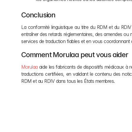
Conclusion
La conformité linguistique au titre du RDM et du RDI
entraîner des retards réglementaires, des amendes ou m
services de traduction fiables et en vous coordonnant 
Comment Morulaa peut vous aider
Morulaa
 aide les fabricants de dispositifs médicaux à
traductions certifiées, en validant le contenu des not
RDM et au RDIV dans tous les États membres.
Autres articles
Ne laissez pas la bureaucratie européenne freiner
simplifions les réglementations complexes de 
construction afin que vous puissiez vous concentr
Explorez notre blog pour obtenir la clarté dont vou