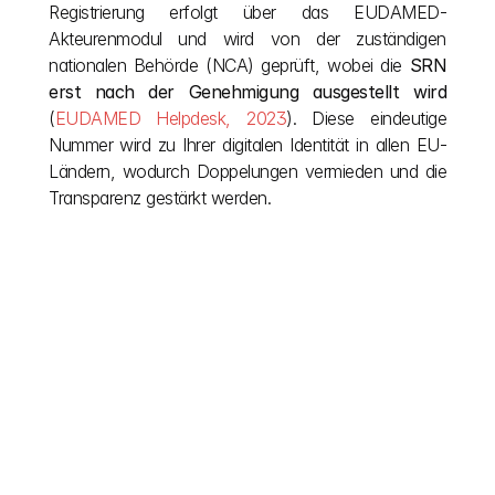
Registrierung erfolgt über das EUDAMED-
Akteurenmodul und wird von der zuständigen 
nationalen Behörde (NCA) geprüft, wobei die 
SRN 
erst nach der Genehmigung ausgestellt wird
(
EUDAMED Helpdesk, 2023
). Diese eindeutige 
Nummer wird zu Ihrer digitalen Identität in allen EU-
Ländern, wodurch Doppelungen vermieden und die 
Transparenz gestärkt werden.
Andere Beiträge
Lassen Sie Ihre Vision nicht von europäischer 
Bürokratie ausbremsen. Wir vereinfachen komplexe 
EU-Bauvorschriften, damit Sie sich ganz auf das 
Schaffen konzentrieren können. Besuchen Sie 
unseren Blog, um die nötige Klarheit während Ihres 
Projekts zu erhalten und die Erkenntnisse zu 
gewinnen, die für die Einhaltung der Vorschriften nach 
der Fertigstellung erforderlich sind. Lesen Sie weiter 