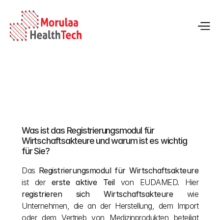
Akteursregistrierung in EUDAMED: Vollständiger 
Leitfaden
Was ist das Registrierungsmodul für 
12.05.2026
Wirtschaftsakteure und warum ist es wichtig 
für Sie?
Das 
Registrierungsmodul für Wirtschaftsakteure
ist der 
erste aktive Teil
 von EUDAMED. Hier 
registrieren sich Wirtschaftsakteure
 wie 
Unternehmen, die an der Herstellung, dem Import 
oder dem Vertrieb von Medizinprodukten beteiligt 