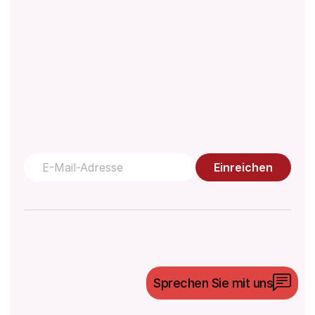
Einreichen
©
2026
Morulaa HealthTech Pvt Ltd. Alle Rechte
Sprechen Sie mit uns
vorbehalten.