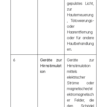
gepulstes Licht, 
zur 
Hauterneuerung
, Tätowierungs- 
oder 
Haarentfernung 
oder für andere 
Hautbehandlung
en.
6
Geräte zur 
Geräte zur 
Hirnstimulat
Hirnstimulation 
ion
mittels 
elektrischer 
Ströme oder 
magnetischer/el
ektromagnetisch
er Felder, die 
den Schädel 