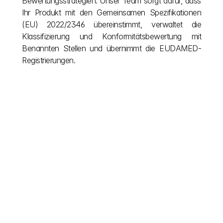
Bewertungsstrategien. Unser Team sorgt dafür, dass 
Ihr Produkt mit den Gemeinsamen Spezifikationen 
(EU) 2022/2346 übereinstimmt, verwaltet die 
Klassifizierung und Konformitätsbewertung mit 
Benannten Stellen und übernimmt die EUDAMED-
Registrierungen.
Andere Beiträge
Lassen Sie Ihre Vision nicht von europäischer 
Bürokratie ausbremsen. Wir vereinfachen komplexe 
EU-Bauvorschriften, damit Sie sich ganz auf das 
Schaffen konzentrieren können. Besuchen Sie 
unseren Blog, um die nötige Klarheit während Ihres 
Projekts zu erhalten und die Erkenntnisse zu 
gewinnen, die für die Einhaltung der Vorschriften nach 
der Fertigstellung erforderlich sind. Lesen Sie weiter 
für reibungslosere Genehmigungen und intelligenteres 
Bauen in ganz Europa.