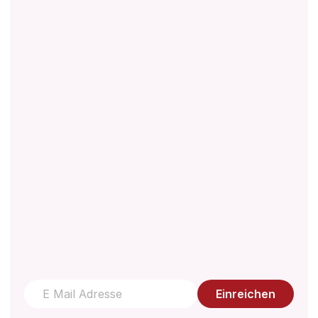
Über
Downloads
Vorschriften
Technisches Dokument
Qualitätsmanagement
Wissenszentrum
Kontaktieren Sie uns
Einreichen