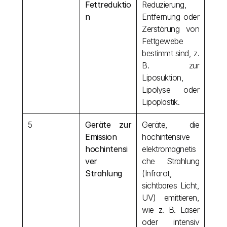
Fettreduktio
Reduzierung, 
n
Entfernung oder 
Zerstörung von 
Fettgewebe 
bestimmt sind, z. 
B. zur 
Liposuktion, 
Lipolyse oder 
Lipoplastik.
5
Geräte zur 
Geräte, die 
Emission 
hochintensive 
hochintensi
elektromagnetis
ver 
che Strahlung 
Strahlung
(Infrarot, 
sichtbares Licht, 
UV) emittieren, 
wie z. B. Laser 
oder intensiv 