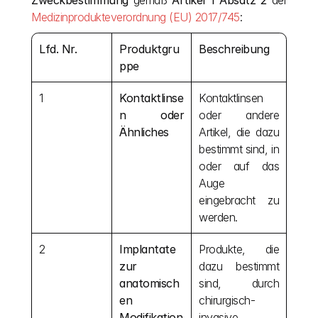
Zweckbestimmung
 gemäß 
Artikel 1 Absatz 2
 der 
Medizinprodukteverordnung (EU) 2017/745
:
Lfd. Nr.
Produktgru
Beschreibung
ppe
1
Kontaktlinse
Kontaktlinsen 
n oder 
oder andere 
Ähnliches
Artikel, die dazu 
bestimmt sind, in 
oder auf das 
Auge 
eingebracht zu 
werden.
2
Implantate 
Produkte, die 
zur 
dazu bestimmt 
anatomisch
sind, durch 
en 
chirurgisch-
Modifikation
invasive 