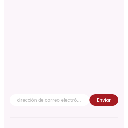
Acerca de
Descargas
Normativa
Documento técnico
Gestión de la Calidad
Centro de conocimiento
Contáctanos
Enviar