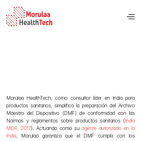
7 pasos para preparar el expediente maestro del 
dispositivo para CDSCO por Morulaa
Morulaa HealthTech, como consultor líder en India para 
19 may 2026
productos sanitarios, simplifica la preparación del Archivo 
Maestro del Dispositivo (DMF) de conformidad con las 
Normas y reglamentos sobre productos sanitarios (
India 
MDR, 2017
). Actuando como su 
agente autorizado en la 
India
, Morulaa garantiza que el DMF cumpla con los 