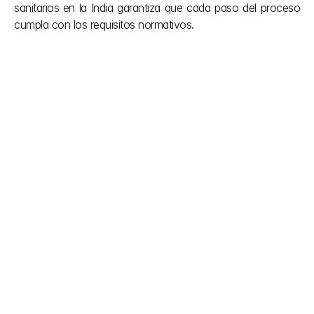
sanitarios en la India garantiza que cada paso del proceso 
cumpla con los requisitos normativos.
Otras publicaciones
No dejes que la burocracia frene tu visión. 
Simplificamos las complejas normativas de 
construcción de la India para que puedas centrarte en 
crear. Nuestro equipo te ofrece la claridad que 
necesitas durante el proyecto y el apoyo que 
mereces una vez finalizado. Aprobaciones sin 
complicaciones, construcciones más inteligentes.
explorar más
6 ago 2026
Agente autorizado de la India 
para fabricantes extranjeros de 
productos sanitarios