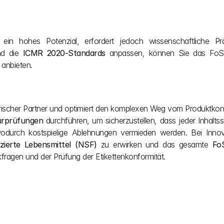
ein hohes Potenzial, erfordert jedoch wissenschaftliche Präz
d die 
ICMR 2020-Standards
 anpassen, können Sie das FoSC
anbieten.
torischer Partner und optimiert den komplexen Weg vom Produktkonz
urprüfungen
 durchführen, um sicherzustellen, dass jeder Inhalts
wodurch kostspielige Ablehnungen vermieden werden. Bei Innovat
zierte Lebensmittel (NSF)
 zu erwirken und das gesamte 
Fo
fragen und der Prüfung der Etikettenkonformität.
n. Wir vereinfachen 
h auf die Umsetzung 
es Projekts für die 