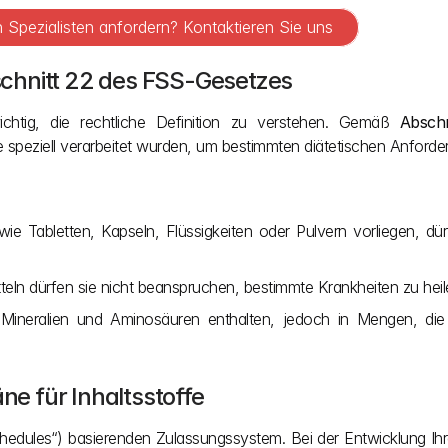
Spezialisten anfordern? Kontaktieren Sie uns
chnitt 22 des FSS-Gesetzes
ichtig, die rechtliche Definition zu verstehen. Gemäß 
Absch
ie speziell verarbeitet wurden, um bestimmten diätetischen Anford
e Tabletten, Kapseln, Flüssigkeiten oder Pulvern vorliegen, dürf
teln dürfen sie nicht beanspruchen, bestimmte Krankheiten zu hei
Mineralien und Aminosäuren enthalten, jedoch in Mengen, die
äne für Inhaltsstoffe
chedules“) basierenden Zulassungssystem. Bei der Entwicklung Ihre