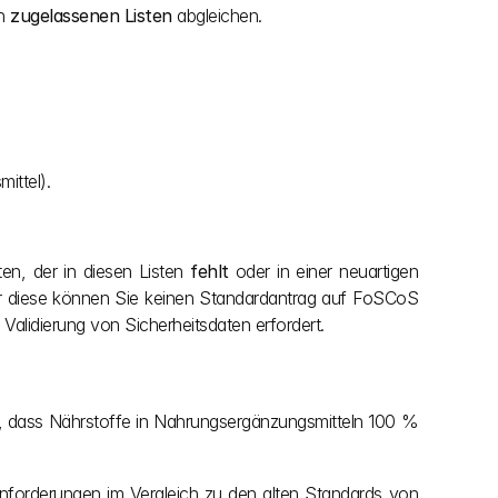
n 
zugelassenen Listen
 abgleichen.
ittel).
n, der in diesen Listen 
fehlt
 oder in einer neuartigen 
ür diese können Sie keinen Standardantrag auf FoSCoS 
Validierung von Sicherheitsdaten erfordert.
or, dass Nährstoffe in Nahrungsergänzungsmitteln 100 % 
anforderungen im Vergleich zu den alten Standards von 