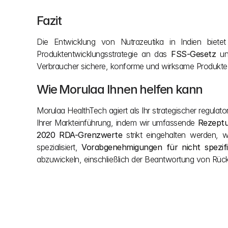
Fazit
Die Entwicklung von Nutrazeutika in Indien bietet 
Produktentwicklungsstrategie an das 
FSS-Gesetz
 un
Verbraucher sichere, konforme und wirksame Produkte 
Wie Morulaa Ihnen helfen kann
Morulaa HealthTech agiert als Ihr strategischer regula
Ihrer Markteinführung, indem wir umfassende 
Rezept
2020 RDA-Grenzwerte
 strikt eingehalten werden, 
spezialisiert, 
Vorabgenehmigungen für nicht spezifi
abzuwickeln, einschließlich der Beantwortung von Rück
Andere Beiträge
Lassen Sie sich nicht von Bürokratie ausbremse
komplexe indische Bauvorschriften, damit Sie sic
konzentrieren können. Unser Team sorgt während d