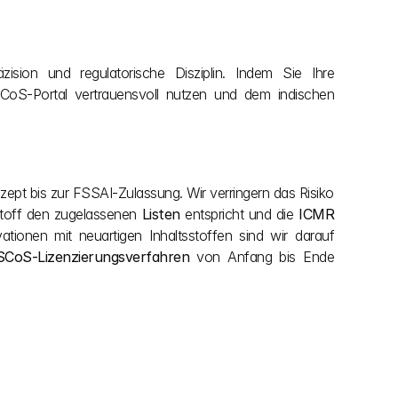
ision und regulatorische Disziplin. Indem Sie Ihre 
oS-Portal vertrauensvoll nutzen und dem indischen 
ept bis zur FSSAI-Zulassung. Wir verringern das Risiko 
stoff den zugelassenen 
Listen
 entspricht und die 
ICMR 
ionen mit neuartigen Inhaltsstoffen sind wir darauf 
SCoS-Lizenzierungsverfahren
 von Anfang bis Ende 
mehr entdecken