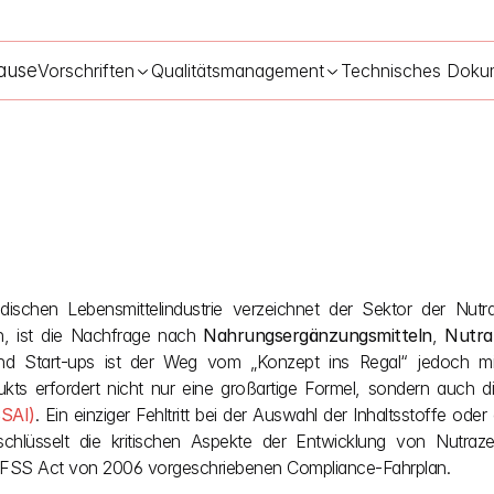
ause
Vorschriften
Qualitätsmanagement
Technisches Doku
ährstoffanforderungen und RDA-Grenzwerte für Nutrazeutika
28
dischen Lebensmittelindustrie verzeichnet der Sektor der Nutr
, ist die Nachfrage nach 
Nahrungsergänzungsmitteln
, 
Nutra
nd Start-ups ist der Weg vom „Konzept ins Regal“ jedoch mit 
kts erfordert nicht nur eine großartige Formel, sondern auch die
SSAI)
. Ein einziger Fehltritt bei der Auswahl der Inhaltsstoffe od
schlüsselt die kritischen Aspekte der Entwicklung von Nutraze
n FSS Act von 2006 vorgeschriebenen Compliance-Fahrplan.