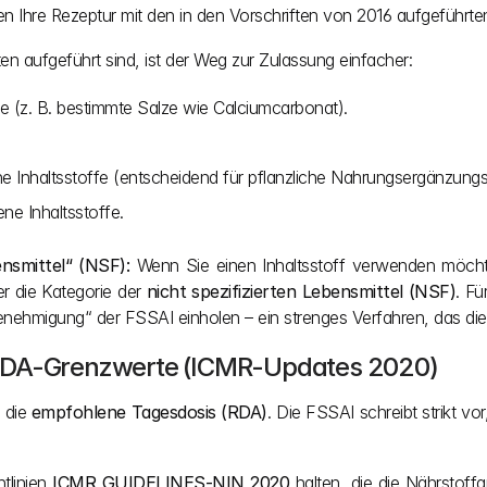
n Ihre Rezeptur mit den in den Vorschriften von 2016 aufgeführte
sten aufgeführt sind, ist der Weg zur Zulassung einfacher:
fe (z. B. bestimmte Salze wie Calciumcarbonat).
e Inhaltsstoffe (entscheidend für pflanzliche Nahrungsergänzungsm
ene Inhaltsstoffe.
nsmittel“ (NSF):
 Wenn Sie einen Inhaltsstoff verwenden möchte
er die Kategorie der 
nicht spezifizierten Lebensmittel (NSF)
. F
nehmigung“ der FSSAI einholen – ein strenges Verfahren, das die 
 RDA-Grenzwerte (ICMR-Updates 2020)
 die 
empfohlene Tagesdosis (RDA)
. Die FSSAI schreibt strikt v
linien 
ICMR GUIDELINES-NIN 2020
 halten, die die Nährstoff