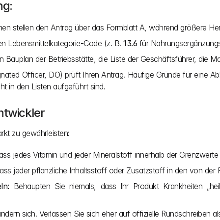
ng:
en stellen den Antrag über das Formblatt A, während größere Hers
en Lebensmittelkategorie-Code (z. B. 
13.6
 für Nahrungsergänzungsm
 Bauplan der Betriebsstätte, die Liste der Geschäftsführer, die M
gnated Officer, DO) prüft Ihren Antrag. Häufige Gründe für eine 
t in den Listen aufgeführt sind.
ntwickler
kt zu gewährleisten:
 dass jedes Vitamin und jeder Mineralstoff innerhalb der Grenzwerte 
 dass jeder pflanzliche Inhaltsstoff oder Zusatzstoff in den von der
ln:
 Behaupten Sie niemals, dass Ihr Produkt Krankheiten „heilt
ndern sich. Verlassen Sie sich eher auf offizielle Rundschreiben als