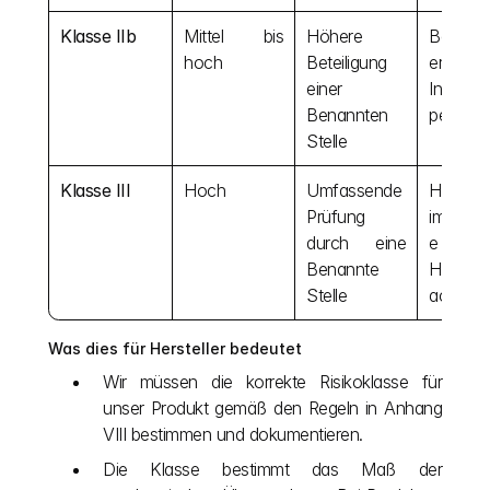
Klasse IIb
Mittel bis 
Höhere 
Beatmu
hoch
Beteiligung 
eräte, 
einer 
Infusio
Benannten 
pen
Stelle
Klasse III
Hoch
Umfassende 
Herzklap
Prüfung 
implanti
durch eine 
e 
Benannte 
Herzsch
Stelle
acher
Was dies für Hersteller bedeutet
Wir müssen die korrekte Risikoklasse für 
unser Produkt gemäß den Regeln in Anhang 
VIII bestimmen und dokumentieren.
Die Klasse bestimmt das Maß der 