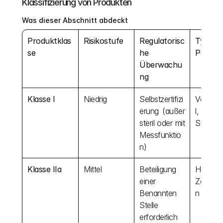
Klassifizierung von Produkten
Was dieser Abschnitt abdeckt
Produktklas
Risikostufe
Regulatorisc
Typisch
se
he 
Produk
Überwachu
ng
Klasse I
Niedrig
Selbstzertifizi
Verband
erung (außer 
l, 
steril oder mit 
Stethos
Messfunktio
n)
Klasse IIa
Mittel
Beteiligung 
Hörgerät
einer 
Zahnfül
Benannten 
n
Stelle 
erforderlich