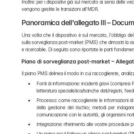
Inoltre: per i dispositivi già sul mercato ai sensi delle 
vengono gestite le transizioni all'MDR.
Panoramica dell'allegato III – Docu
Una volta che il dispositivo è sul mercato, l'obbligo de
sulla sorveglianza post‑market (PMS) che dimostri la s
e ricercabile. Di seguito sono riportate le parti fondament
Piano di sorveglianza post‑market – Allegato
Il piano PMS delinea il modo in cui raccoglierete, anali
Fonti di informazione: incidenti gravi (compresi P
letteratura specialistica/banche dati/registri, feedb
Processo: come raccoglierete le informazioni di cu
della gestione del rischio; metodi per indagare s
comunicazione con le autorità, gli organismi notifica
Integrazione: riferimento alle vostre procedure per
Un piano per il follow‑up clinico post‑market (PM