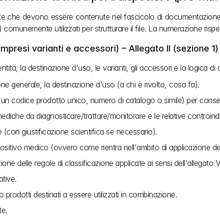
gliate che devono essere contenute nel fascicolo di documentazione
nti) comunemente utilizzati per strutturare il file. La numerazione rispe
mpresi varianti e accessori) – Allegato II (sezione 1)
tità, la destinazione d'uso, le varianti, gli accessori e la logica di
e generale, la destinazione d'uso (a chi è rivolto, cosa fa).
, un codice prodotto unico, numero di catalogo o simile) per consenti
mediche da diagnosticare/trattare/monitorare e le relative controind
e (con giustificazione scientifica se necessario).
positivo medico (ovvero come rientra nell'ambito di applicazione de
zione delle regole di classificazione applicate ai sensi dell'allegato VI
ative.
 o prodotti destinati a essere utilizzati in combinazione. 
te.