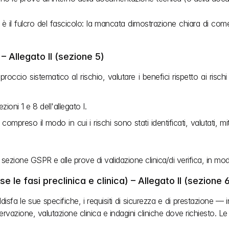
è il fulcro del fascicolo: la mancata dimostrazione chiara di come
 – Allegato II (sezione 5)
ccio sistematico al rischio, valutare i benefici rispetto ai rischi 
zioni 1 e 8 dell'allegato I.
 compreso il modo in cui i rischi sono stati identificati, valutati, miti
a sezione GSPR e alle prove di validazione clinica/di verifica, in mod
 le fasi preclinica e clinica) – Allegato II (sezione 
fa le sue specifiche, i requisiti di sicurezza e di prestazione — inc
servazione, valutazione clinica e indagini cliniche dove richiesto. L