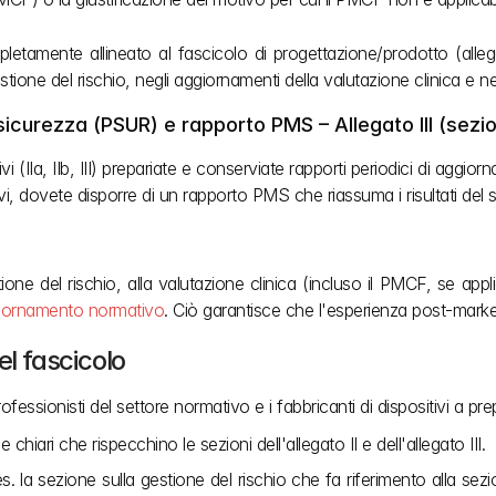
tamente allineato al fascicolo di progettazione/prodotto (allega
gestione del rischio, negli aggiornamenti della valutazione clinica e n
icurezza (PSUR) e rapporto PMS – Allegato III (sezio
vi (IIa, IIb, III) prepariate e conserviate rapporti periodici di aggi
tivi, dovete disporre di un rapporto PMS che riassuma i risultati del
 del rischio, alla valutazione clinica (incluso il PMCF, se applica
iornamento normativo
. Ciò garantisce che l'esperienza post-market 
el fascicolo
 professionisti del settore normativo e i fabbricanti di dispositivi a 
iari che rispecchino le sezioni dell'allegato II e dell'allegato III.
 es. la sezione sulla gestione del rischio che fa riferimento alla sez