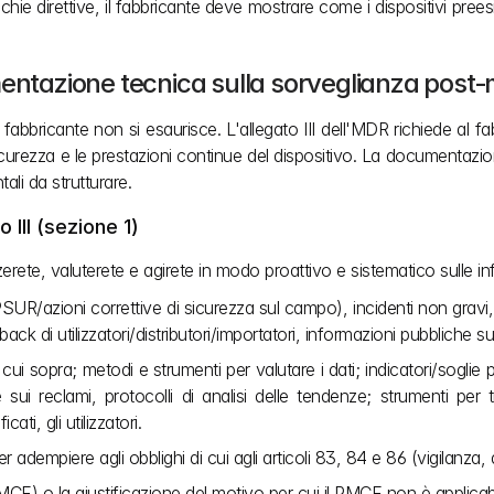
vecchie direttive, il fabbricante deve mostrare come i dispositivi pr
mentazione tecnica sulla sorveglianza post
l fabbricante non si esaurisce. L'allegato III dell'MDR richiede al
icurezza e le prestazioni continue del dispositivo. La documentazi
ali da strutturare.
 III (sezione 1)
zzerete, valuterete e agirete in modo proattivo e sistematico sulle 
SUR/azioni correttive di sicurezza sul campo), incidenti non gravi, e
ack di utilizzatori/distributori/importatori, informazioni pubbliche su d
i sopra; metodi e strumenti per valutare i dati; indicatori/soglie pe
ui reclami, protocolli di analisi delle tendenze; strumenti per trac
ti, gli utilizzatori.
 adempiere agli obblighi di cui agli articoli 83, 84 e 86 (vigilanza, 
CF) o la giustificazione del motivo per cui il PMCF non è applicabile