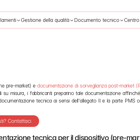
lamenti
Gestione della qualità
Documento tecnico
Centro
 della documentazione tecnica ai sensi del regolamento UE MDR
1
ne pre‑market) e 
documentazione di sorveglianza post‑market 
elli su misura, i fabbricanti preparino tale documentazione affinch
cumentazione tecnica ai sensi dell'allegato II e la parte PMS o p
sti? Contattaci
ntazione tecnica per il dispositivo (pre‑mar