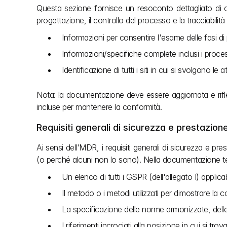
Questa sezione fornisce un resoconto dettagliato di c
progettazione, il controllo del processo e la tracciabilit
Informazioni per consentire l'esame delle fasi di 
Informazioni/specifiche complete inclusi i process
Identificazione di tutti i siti in cui si svolgono l
Nota: la documentazione deve essere aggiornata e riflet
incluse per mantenere la conformità.
Requisiti generali di sicurezza e prestazione
Ai sensi dell'MDR, i requisiti generali di sicurezza e pr
(o perché alcuni non lo sono). Nella documentazione te
Un elenco di tutti i GSPR (dell'allegato I) applicabi
Il metodo o i metodi utilizzati per dimostrare la 
La specificazione delle norme armonizzate, delle 
I riferimenti incrociati alla posizione in cui si 