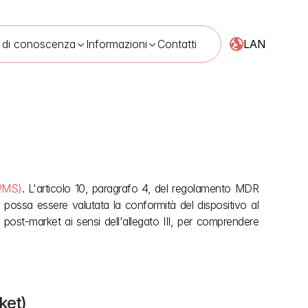
LAN
 di conoscenza
Informazioni
Contatti
2 mag 2026
(PMS)
. L'articolo 10, paragrafo 4, del regolamento MDR 
é possa essere valutata la conformità del dispositivo al 
ost‑market ai sensi dell'allegato III, per comprendere 
ket)