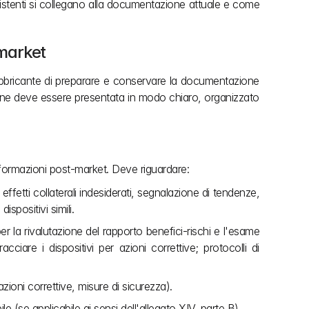
eesistenti si collegano alla documentazione attuale e come 
‑market
 fabbricante di preparare e conservare la documentazione 
one deve essere presentata in modo chiaro, organizzato 
informazioni post‑market. Deve riguardare:
ffetti collaterali indesiderati, segnalazione di tendenze, 
ispositivi simili.
r la rivalutazione del rapporto benefici-rischi e l'esame 
ciare i dispositivi per azioni correttive; protocolli di 
azioni correttive, misure di sicurezza). 
 (se applicabile ai sensi dell'allegato XIV, parte B).