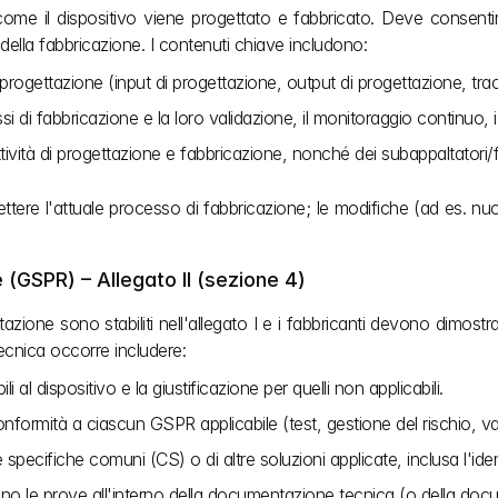
ome il dispositivo viene progettato e fabbricato. Deve consentir
à della fabbricazione. I contenuti chiave includono:
progettazione (input di progettazione, output di progettazione, tracc
i di fabbricazione e la loro validazione, il monitoraggio continuo, i 
e attività di progettazione e fabbricazione, nonché dei subappaltatori/f
tere l'attuale processo di fabbricazione; le modifiche (ad es. nu
 (GSPR) – Allegato II (sezione 4)
estazione sono stabiliti nell'allegato I e i fabbricanti devono dimost
cnica occorre includere:
li al dispositivo e la giustificazione per quelli non applicabili.
conformità a ciascun GSPR applicabile (test, gestione del rischio, va
specifiche comuni (CS) o di altre soluzioni applicate, inclusa l'iden
trovano le prove all'interno della documentazione tecnica (o della do