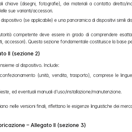
i chiave (disegni, fotografie), dei materiali a contatto diretto/i
elle sue varianti/accessori. 
 dispositivo (se applicabile) e una panoramica di dispositivi simili disp
autorità competente deve essere in grado di comprendere esat
anti, accessori). Questa sezione fondamentale costituisce la base per
to II (sezione 2)
nsieme al dispositivo. Include:
al confezionamento (unità, vendita, trasporto), comprese le lingue
richieste, ed eventuali manuali d'uso/installazione/manutenzione.
iano nelle versioni finali, riflettano le esigenze linguistiche dei 
ricazione – Allegato II (sezione 3)