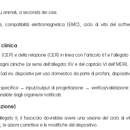
su animali, a seconda dei casi.
ca, compatibilità elettromagnetica (EMC), ciclo di vita del software
 clinica
EP) e della relazione (CER) in linea con l'articolo 61 e l'allegato X
dagini cliniche (ai sensi dell'allegato XV e del capitolo VI dell'MDR).
 (ad es. dispositivi per uso domestico da parte di profani, dispositivi
specifica → input/output di progettazione → verifica/validazione 
late dagli organismi notificati.
nzione)
egato II, il fascicolo dovrebbe avere una visione del ciclo di
 le azioni correttive e le modifiche del dispositivo.