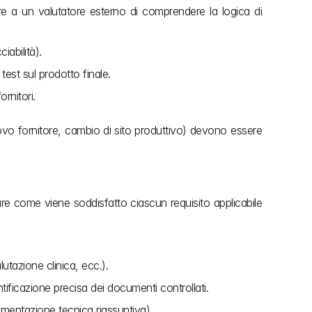
e a un valutatore esterno di comprendere la logica di 
iabilità).
test sul prodotto finale. 
ornitori.
ovo fornitore, cambio di sito produttivo) devono essere 
rare come viene soddisfatto ciascun requisito applicabile 
lutazione clinica, ecc.).
tificazione precisa dei documenti controllati.
cumentazione tecnica riassuntiva).