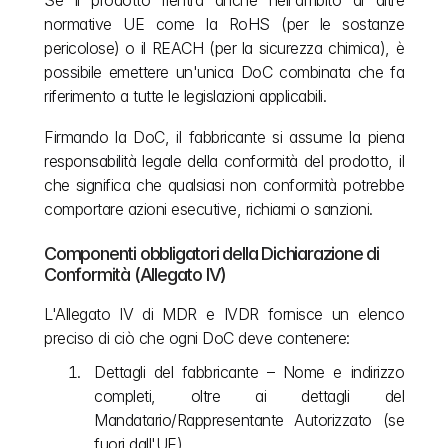
Se il prodotto rientra anche nell'ambito di altre 
normative UE come la RoHS (per le sostanze 
pericolose) o il REACH (per la sicurezza chimica), è 
possibile emettere un'unica DoC combinata che fa 
riferimento a tutte le legislazioni applicabili.
Firmando la DoC, il fabbricante si assume la piena 
responsabilità legale della conformità del prodotto, il 
che significa che qualsiasi non conformità potrebbe 
comportare azioni esecutive, richiami o sanzioni.
Componenti obbligatori della Dichiarazione di 
Conformità (Allegato IV)
L'Allegato IV di MDR e IVDR fornisce un elenco 
preciso di ciò che ogni DoC deve contenere:
Dettagli del fabbricante – Nome e indirizzo 
completi, oltre ai dettagli del 
Mandatario/Rappresentante Autorizzato (se 
fuori dall'UE).