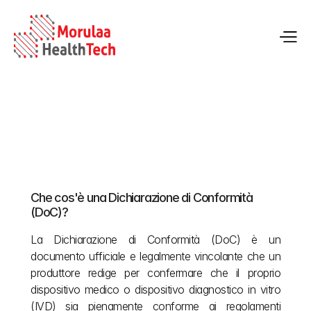
Dichiarazione di conformità (DoC) ai sensi di MDR 
e IVDR
Che cos'è una Dichiarazione di Conformità 
22 mag 2026
(DoC)?
La Dichiarazione di Conformità (DoC) è un 
documento ufficiale e legalmente vincolante che un 
produttore redige per confermare che il proprio 
dispositivo medico o dispositivo diagnostico in vitro 
(IVD) sia pienamente conforme ai regolamenti 