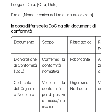
Luogo e Data: [Città, Data]
Firma: [Nome e carica del firmatario autorizzato]
In cosa differisce la DoC da altri documenti di 
conformità
Documento
Scopo
Rilasciato da
Ruolo 
normati
Dichiarazione 
Conferma la 
Fabbricante
Autodic
di Conformità 
conformità 
zione 
(DoC)
normativa
obbligat
Certificato 
Verifica la 
Organismo 
Verifica 
dell'Organism
conformità 
Notificato
esterna
o Notificato
per dispositivi 
a medio/alto 
rischio