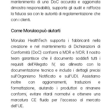
mantenimento di una DoC accurata e aggiornata 
dimostra responsabilità, supporta gli audit e rafforza 
la fiducia sia con le autorità di regolamentazione che 
con i clienti.
Come Morulaa può aiutarti
Morulaa HealthTech supporta i fabbricanti nella 
creazione e nel mantenimento di Dichiarazioni di 
Conformità (DoC) conformi a MDR e IVDR. Il nostro 
team garantisce che il documento soddisfi tutti i 
requisiti dell'Allegato IV, sia allineato con la 
documentazione tecnica e includa i dettagli precisi 
sull'Organismo Notificato e sull'UDI. Assistiamo 
inoltre con aggiornamenti, traduzioni e 
formattazione, aiutando i produttori a rimanere 
conformi, evitare ritardi normativi e ottenere una 
marcatura CE fluida per l'accesso al mercato 
dell'UE.