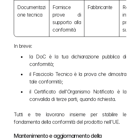
Documentazi
Fornisce 
Fabbricante
Registro 
one tecnica
prove di 
interno, 
supporto alla 
presenta
conformità
su richi
In breve:
la DoC è la tua dichiarazione pubblica di 
conformità;
il Fascicolo Tecnico è la prova che dimostra 
tale conformità;
il Certificato dell'Organismo Notificato è la 
convalida di terze parti, quando richiesta.
Tutti e tre lavorano insieme per stabilire le 
fondamenta della conformità del prodotto nell'UE.
Mantenimento e aggiornamento della 