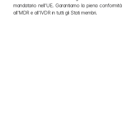
mandatario nell'UE. Garantiamo la piena conformità 
all'MDR e all'IVDR in tutti gli Stati membri.
Altri articoli
Non lasciare che la burocrazia europea rallenti la tua 
visione. Semplifichiamo le complesse normative 
edilizie dell'UE, così puoi concentrarti sulla 
realizzazione. Esplora il nostro blog per ottenere la 
chiarezza di cui hai bisogno durante il tuo progetto e 
le informazioni necessarie per la conformità dopo il 
completamento. Continua a leggere per approvazioni 
più rapide e costruzioni più intelligenti in tutta Europa.
Scopri di più
23 lug 2026
Guida alla valutazione clinica dei dispositivi medici 
ai sensi di EU MDR e IVDR