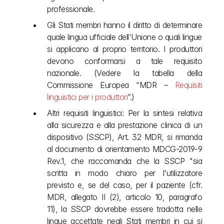
professionale.
Gli Stati membri hanno il diritto di determinare 
quale lingua ufficiale dell'Unione o quali lingue 
si applicano al proprio territorio. I produttori 
devono conformarsi a tale requisito 
nazionale. (Vedere la tabella della 
Commissione Europea “MDR –
 Requisiti 
linguistici per i produttori
”.) 
Altri requisiti linguistici: Per la sintesi relativa 
alla sicurezza e alla prestazione clinica di un 
dispositivo (SSCP), Art. 32 MDR, si rimanda 
al documento di orientamento MDCG-2019-9 
Rev.1, che raccomanda che la SSCP "sia 
scritta in modo chiaro per l'utilizzatore 
previsto e, se del caso, per il paziente (cfr. 
MDR, allegato II (2), articolo 10, paragrafo 
11), la SSCP dovrebbe essere tradotta nelle 
lingue accettate negli Stati membri in cui si 